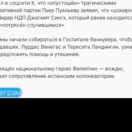
л в соцсети X, что «опустошён» трагическими
ативной партии Пьер Пуальевр заявил, что «шокир
Лидер НДП Джагмит Сингх, который ранее находилс
о «потрясён случившимся».
ны начали собираться в Госпитале Ванкувера, чтоб
авших. Лурдес Венегас и Тересита Ландингин, узна
предложить помощь и утешение.
вящён национальному герою Филиппин — вождю,
авил сопротивление испанским колонизаторам.
леграм