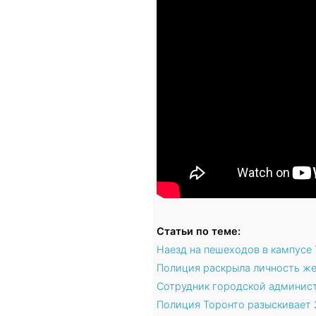
Статьи по теме:
Наезд на пешеходов в кампусе
Полиция раскрыла личность же
Сотрудник городской админист
Полиция Торонто разыскивает 