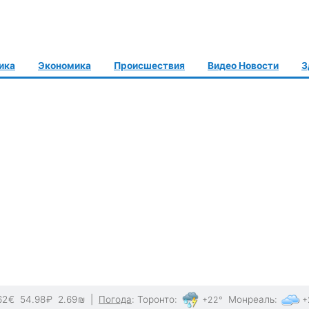
ика
Экономика
Происшествия
Видео Новости
З
62
€
54.98
₽
2.69
₪
|
Погода
:
Торонто
:
Монреаль
:
+22°
+