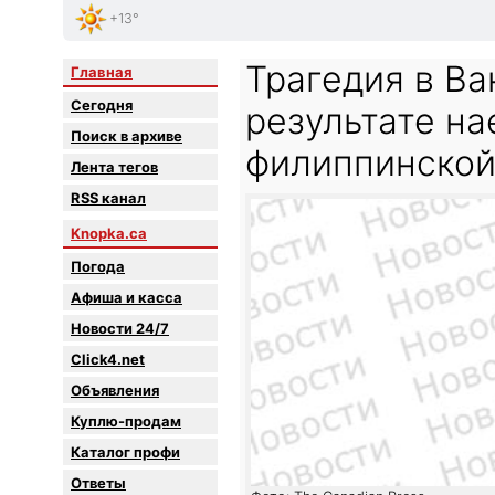
+13°
Трагедия в Ва
Главная
Сегодня
результате на
Поиск в архиве
филиппинско
Лента тегов
RSS канал
Knopka.ca
Погода
Афиша и касса
Новости 24/7
Click4.net
Объявления
Куплю-продам
Каталог профи
Oтветы