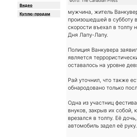
Фото: The Canadian Press
Видео
мужчина, житель Ванкувер
Куплю-продам
произошедшей в субботу 
скорости въехал в толпу 
Дня Лапу-Лапу.
Полиция Ванкувера заявил
является террористически
оставалось на уровне дев
Рай уточнил, что также ес
обнародовано только пос
Одна из участниц фестива
внуков, закрыв их собой,
врезался в толпу. Её дочь
автомобиль задел её руку.