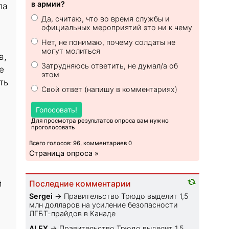
в армии?
ла
Да, считаю, что во время службы и
официальных мероприятий это ни к чему
Нет, не понимаю, почему солдаты не
могут молиться
а,
Затрудняюсь ответить, не думал/а об
е
этом
ть
Свой ответ (напишу в комментариях)
Голосовать!
Для просмотра результатов опроса вам нужно
проголосовать
Всего голосов: 96, комментариев 0
Страница опроса »
й
Последние комментарии
Sеrgei
→
Правительство Трюдо выделит 1,5
млн долларов на усиление безопасности
ЛГБТ-прайдов в Канаде
ALEX
→
Правительство Трюдо выделит 1,5