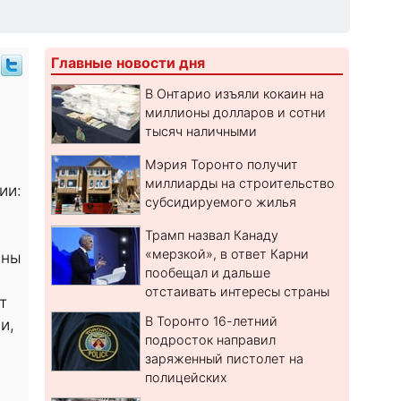
Главные новости дня
В Онтарио изъяли кокаин на
миллионы долларов и сотни
тысяч наличными
Мэрия Торонто получит
миллиарды на строительство
ии:
субсидируемого жилья
Трамп назвал Канаду
«мерзкой», в ответ Карни
ины
пообещал и дальше
отстаивать интересы страны
т
В Торонто 16-летний
и,
подросток направил
заряженный пистолет на
полицейских