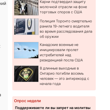
Карни подтвердил защиту
ний
молочной отрасли на фоне
торговых споров с США
Полиция Торонто смертельно
ранила 19-летнего водителя
во время расследования дела
об оружии
Канадские военные не
х
инициировали пролет
истребителей над
резиденцией посла США
В длинные выходные в
Онтарио погибли восемь
человек — это антирекорд с
начала года
а
Опрос недели
Поддерживаете ли вы запрет на молитвы