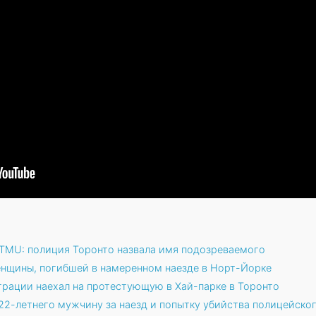
 TMU: полиция Торонто назвала имя подозреваемого
нщины, погибшей в намеренном наезде в Норт-Йорке
рации наехал на протестующую в Хай-парке в Торонто
22-летнего мужчину за наезд и попытку убийства полицейско