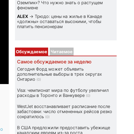
Оземпик»? Что нужно знать о растущем
феномене
ALEX
→
Трюдо: цены на жилье в Канаде
«должны» оставаться высокими, чтобы
платить пенсионерам
Обсуждаемое
Читаемое
Самое обсуждаемое за неделю
Сегодня Форд может объявить
дополнительные выборы в трех округах
Онтарио
(0)
Visa: чемпионат мира по футболу увеличил
расходы в Торонто и Ванкувере
(0)
WestJet восстанавливает расписание после
забастовки: число отмененных рейсов резко
сократилось
(0)
В США предложили предоставить убежище
го
канадским евреям из-за роста