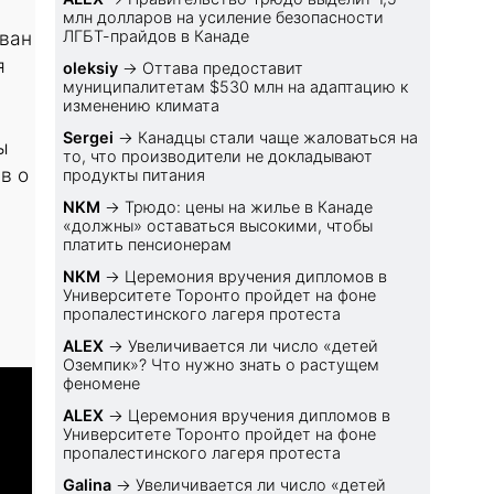
млн долларов на усиление безопасности
ован
ЛГБТ-прайдов в Канаде
я
oleksiy
→
Оттава предоставит
муниципалитетам $530 млн на адаптацию к
изменению климата
Sеrgei
→
Канадцы стали чаще жаловаться на
ы
то, что производители не докладывают
в о
продукты питания
NKM
→
Трюдо: цены на жилье в Канаде
«должны» оставаться высокими, чтобы
платить пенсионерам
NKM
→
Церемония вручения дипломов в
Университете Торонто пройдет на фоне
пропалестинского лагеря протеста
ALEX
→
Увеличивается ли число «детей
Оземпик»? Что нужно знать о растущем
феномене
ALEX
→
Церемония вручения дипломов в
Университете Торонто пройдет на фоне
пропалестинского лагеря протеста
Galina
→
Увеличивается ли число «детей