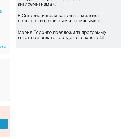
я
антисемитизма
(0)
е
В Онтарио изъяли кокаин на миллионы
долларов и сотни тысяч наличными
(0)
Мэрия Торонто предложила программу
льгот при оплате городского налога
(0)
бке