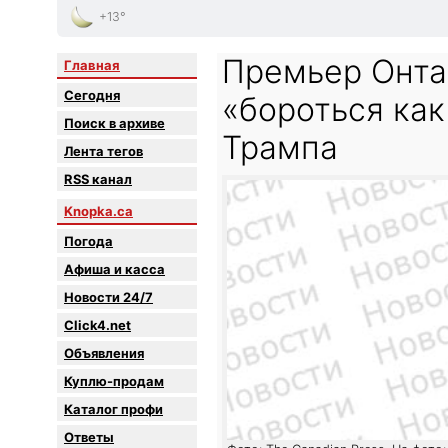
+13°
Премьер Онта
Главная
Сегодня
«бороться как
Поиск в архиве
Трампа
Лента тегов
RSS канал
Knopka.ca
Погода
Афиша и касса
Новости 24/7
Click4.net
Объявления
Куплю-продам
Каталог профи
Oтветы