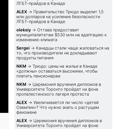
ЛГБТ-прайдов в Канаде
ALEX
→
Правительство Трюдо выделит 1,5
млн долларов на усиление безопасности
ЛГБТ-прайдов в Канаде
oleksiy
→
Оттава предоставит
муниципалитетам $530 млн на адаптацию к
изменению климата
Sеrgei
→
Канадцы стали чаще жаловаться на
то, что производители не докладывают
продукты питания
NKM
→
Трюдо: цены на жилье в Канаде
«должны» оставаться высокими, чтобы
платить пенсионерам
NKM
→
Церемония вручения дипломов в
Университете Торонто пройдет на фоне
пропалестинского лагеря протеста
ALEX
→
Увеличивается ли число «детей
Оземпик»? Что нужно знать о растущем
феномене
ALEX
→
Церемония вручения дипломов в
Университете Торонто пройдет на фоне