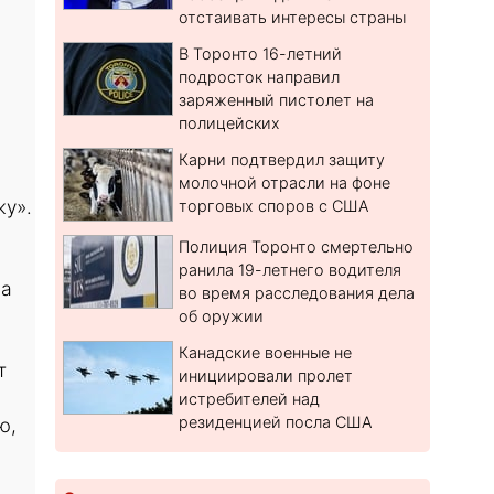
отстаивать интересы страны
В Торонто 16-летний
подросток направил
заряженный пистолет на
полицейских
Карни подтвердил защиту
молочной отрасли на фоне
жу».
торговых споров с США
Полиция Торонто смертельно
ранила 19-летнего водителя
да
во время расследования дела
об оружии
Канадские военные не
т
инициировали пролет
истребителей над
резиденцией посла США
ю,