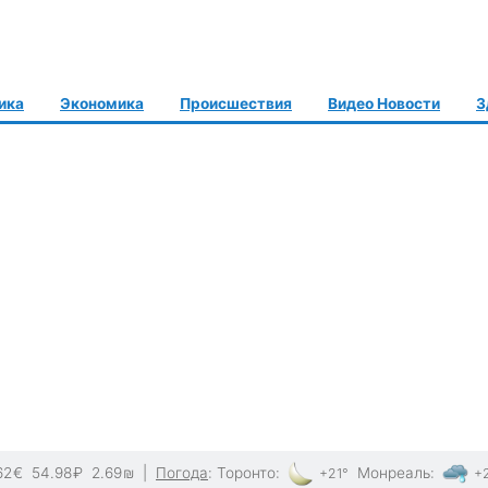
ика
Экономика
Происшествия
Видео Новости
З
62
€
54.98
₽
2.69
₪
|
Погода
:
Торонто
:
Монреаль
:
+21°
+