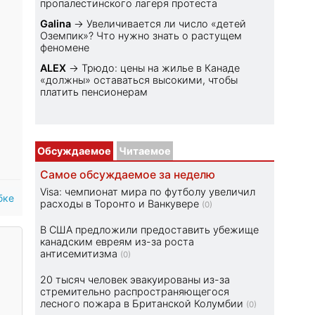
пропалестинского лагеря протеста
Galina
→
Увеличивается ли число «детей
Оземпик»? Что нужно знать о растущем
феномене
ALEX
→
Трюдо: цены на жилье в Канаде
«должны» оставаться высокими, чтобы
платить пенсионерам
Обсуждаемое
Читаемое
Самое обсуждаемое за неделю
Visa: чемпионат мира по футболу увеличил
бке
расходы в Торонто и Ванкувере
(0)
В США предложили предоставить убежище
канадским евреям из-за роста
антисемитизма
(0)
20 тысяч человек эвакуированы из-за
стремительно распространяющегося
лесного пожара в Британской Колумбии
(0)