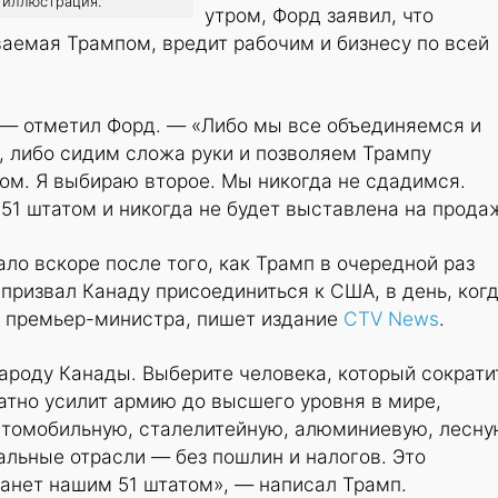
: иллюстрация.
утром, Форд заявил, что
аемая Трампом, вредит рабочим и бизнесу по всей
, — отметил Форд. — «Либо мы все объединяемся и
, либо сидим сложа руки и позволяем Трампу
ом. Я выбираю второе. Мы никогда не сдадимся.
 51 штатом и никогда не будет выставлена на прода
ло вскоре после того, как Трамп в очередной раз
l призвал Канаду присоединиться к США, в день, ког
 премьер-министра, пишет издание
CTV News
.
ароду Канады. Выберите человека, который сократи
атно усилит армию до высшего уровня в мире,
автомобильную, сталелитейную, алюминиевую, лесну
альные отрасли — без пошлин и налогов. Это
анет нашим 51 штатом», — написал Трамп.