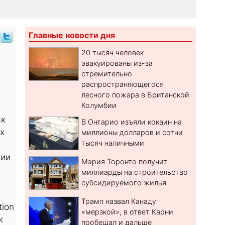
Главные новости дня
20 тысяч человек
эвакуированы из-за
стремительно
распространяющегося
лесного пожара в Британской
Колумбии
ак
В Онтарио изъяли кокаин на
х
миллионы долларов и сотни
тысяч наличными
нии
Мэрия Торонто получит
миллиарды на строительство
субсидируемого жилья
Трамп назвал Канаду
tion
«мерзкой», в ответ Карни
к
пообещал и дальше