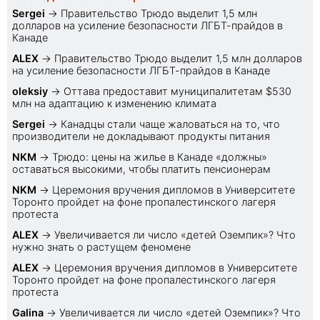
Sеrgei
→
Правительство Трюдо выделит 1,5 млн
долларов на усиление безопасности ЛГБТ-прайдов в
Канаде
ALEX
→
Правительство Трюдо выделит 1,5 млн долларов
на усиление безопасности ЛГБТ-прайдов в Канаде
oleksiy
→
Оттава предоставит муниципалитетам $530
млн на адаптацию к изменению климата
Sеrgei
→
Канадцы стали чаще жаловаться на то, что
производители не докладывают продукты питания
NKM
→
Трюдо: цены на жилье в Канаде «должны»
оставаться высокими, чтобы платить пенсионерам
NKM
→
Церемония вручения дипломов в Университете
Торонто пройдет на фоне пропалестинского лагеря
протеста
ALEX
→
Увеличивается ли число «детей Оземпик»? Что
нужно знать о растущем феномене
ALEX
→
Церемония вручения дипломов в Университете
Торонто пройдет на фоне пропалестинского лагеря
протеста
Galina
→
Увеличивается ли число «детей Оземпик»? Что