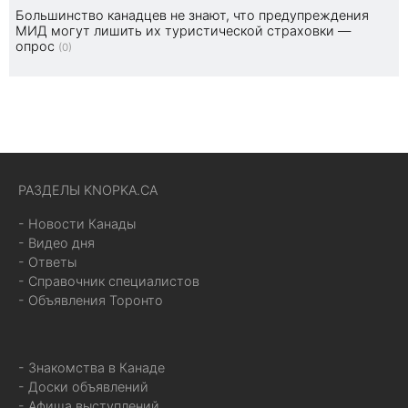
Большинство канадцев не знают, что предупреждения
МИД могут лишить их туристической страховки —
опрос
(0)
РАЗДЕЛЫ KNOPKA.CA
- Новости Канады
- Видео дня
- Ответы
- Справочник специалистов
- Объявления Торонто
- Знакомства в Канаде
- Доски объявлений
- Афиша выступлений