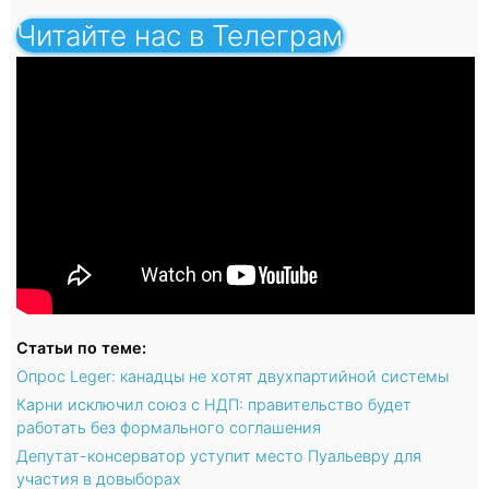
Читайте нас в Телеграм
Статьи по теме:
Опрос Leger: канадцы не хотят двухпартийной системы
Карни исключил союз с НДП: правительство будет
работать без формального соглашения
Депутат-консерватор уступит место Пуальевру для
участия в довыборах