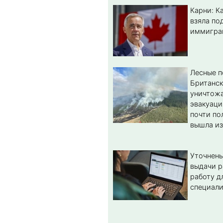
Карни: К
взяла по
иммигра
Лесные 
Британс
уничтож
эвакуаци
почти по
вышла из
Уточнены
выдачи р
работу д
специал