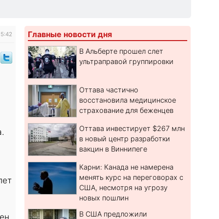
Главные новости дня
15:42
В Альберте прошел слет
ультраправой группировки
Оттава частично
восстановила медицинское
страхование для беженцев
Оттава инвестирует $267 млн
.
в новый центр разработки
вакцин в Виннипеге
Карни: Канада не намерена
менять курс на переговорах с
лет
США, несмотря на угрозу
новых пошлин
В США предложили
рен