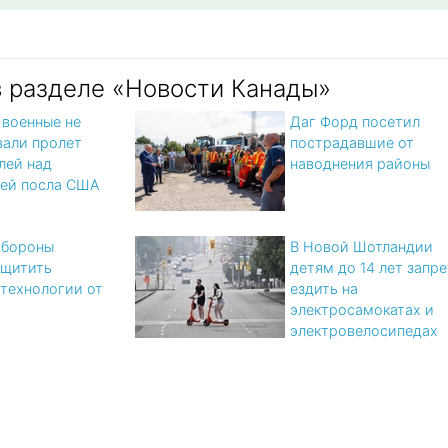
в разделе «Новости Канады»
 военные не
Даг Форд посетил
али пролет
пострадавшие от
лей над
наводнения районы
ей посла США
обороны
В Новой Шотландии
ащитить
детям до 14 лет запре
 технологии от
ездить на
электросамокатах и
электровелосипедах
x