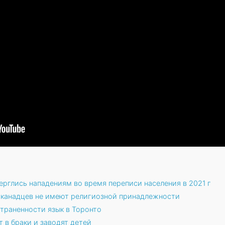
ерглись нападениям во время переписи населения в 2021 г
о канадцев не имеют религиозной принадлежности
траненности язык в Торонто
т в браки и заводят детей