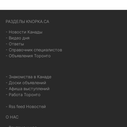
РАЗДЕЛЫ KNOPKA.CA
- Новости Канады
- Видео дня
- Ответы
- Справочник специалистов
- Объявления Торонто
- Знакомства в Канаде
- Доски объявлений
- Афиша выступлений
- Работа Торонто
- Rss feed Новостей
О НАС