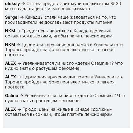
oleksiy
→
Оттава предоставит муниципалитетам $530
млн на адаптацию к изменению климата
Sеrgei
→
Канадцы стали чаще жаловаться на то, что
производители не докладывают продукты питания
NKM
→
Трюдо: цены на жилье в Канаде «должны»
оставаться высокими, чтобы платить пенсионерам
NKM
→
Церемония вручения дипломов в Университете
Торонто пройдет на фоне пропалестинского лагеря
протеста
ALEX
→
Увеличивается ли число «детей Оземпик»? Что
нужно знать о растущем феномене
ALEX
→
Церемония вручения дипломов в Университете
Торонто пройдет на фоне пропалестинского лагеря
протеста
Galina
→
Увеличивается ли число «детей Оземпик»? Что
нужно знать о растущем феномене
ALEX
→
Трюдо: цены на жилье в Канаде «должны»
оставаться высокими, чтобы платить пенсионерам