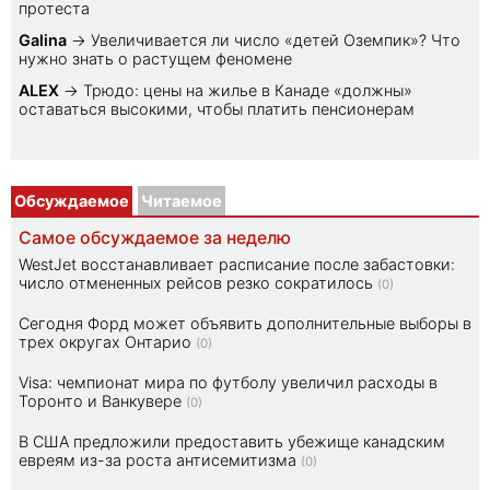
протеста
Galina
→
Увеличивается ли число «детей Оземпик»? Что
нужно знать о растущем феномене
ALEX
→
Трюдо: цены на жилье в Канаде «должны»
оставаться высокими, чтобы платить пенсионерам
Обсуждаемое
Читаемое
Самое обсуждаемое за неделю
WestJet восстанавливает расписание после забастовки:
число отмененных рейсов резко сократилось
(0)
Сегодня Форд может объявить дополнительные выборы в
трех округах Онтарио
(0)
Visa: чемпионат мира по футболу увеличил расходы в
Торонто и Ванкувере
(0)
В США предложили предоставить убежище канадским
евреям из-за роста антисемитизма
(0)