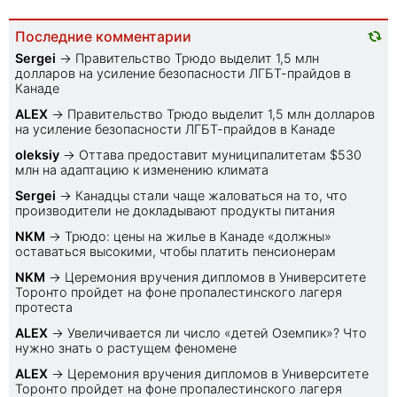
Последние комментарии
Sеrgei
→
Правительство Трюдо выделит 1,5 млн
долларов на усиление безопасности ЛГБТ-прайдов в
Канаде
ALEX
→
Правительство Трюдо выделит 1,5 млн долларов
на усиление безопасности ЛГБТ-прайдов в Канаде
oleksiy
→
Оттава предоставит муниципалитетам $530
млн на адаптацию к изменению климата
Sеrgei
→
Канадцы стали чаще жаловаться на то, что
производители не докладывают продукты питания
NKM
→
Трюдо: цены на жилье в Канаде «должны»
оставаться высокими, чтобы платить пенсионерам
NKM
→
Церемония вручения дипломов в Университете
Торонто пройдет на фоне пропалестинского лагеря
протеста
ALEX
→
Увеличивается ли число «детей Оземпик»? Что
нужно знать о растущем феномене
ALEX
→
Церемония вручения дипломов в Университете
Торонто пройдет на фоне пропалестинского лагеря