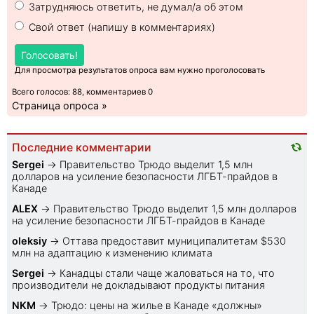
Затрудняюсь ответить, не думал/а об этом
Свой ответ (напишу в комментариях)
Голосовать!
Для просмотра результатов опроса вам нужно проголосовать
Всего голосов: 88, комментариев 0
Страница опроса »
Последние комментарии
Sеrgei
→
Правительство Трюдо выделит 1,5 млн
долларов на усиление безопасности ЛГБТ-прайдов в
Канаде
ALEX
→
Правительство Трюдо выделит 1,5 млн долларов
на усиление безопасности ЛГБТ-прайдов в Канаде
oleksiy
→
Оттава предоставит муниципалитетам $530
млн на адаптацию к изменению климата
Sеrgei
→
Канадцы стали чаще жаловаться на то, что
производители не докладывают продукты питания
NKM
→
Трюдо: цены на жилье в Канаде «должны»