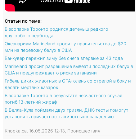
Статьи по теме:
В зоопарке Торонто родился детеныш редкого
двугорбого верблюда
Океанариум Marineland просит у правительства до $20
млн на перевозку белух в США
Ванкувер пережил зиму без снега впервые за 43 года
Marineland просит разрешение вывезти последних белух в
США и предупреждает о риске эвтаназии
Гибель диких животных в GTA: олень со стрелой в боку и
десять мёртвых казарок
В зоопарке Торонто в результате несчастного случая
погиб 13-летний жираф
В Белла-Кула поймали двух гризли. ДНК-тесты помогут
установить причастность животных к нападению
Knopka.ca, 16.05.2026 12:13, Происшествия