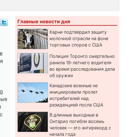
Главные новости дня
Карни подтвердил защиту
молочной отрасли на фоне
торговых споров с США
в
Полиция Торонто смертельно
ия
ранила 19-летнего водителя
во время расследования дела
об оружии
Канадские военные не
ng
инициировали пролет
ные
истребителей над
резиденцией посла США
й
с
В длинные выходные в
Онтарио погибли восемь
человек — это антирекорд с
начала года