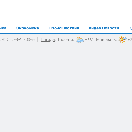
ика
Экономика
Происшествия
Видео Новости
З
2
€
54.98
₽
2.69
₪
|
Погода
:
Торонто
:
Монреаль
:
+23°
+2