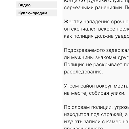
Когда сотрудники служб п
Видео
серьезными ранениями. П
Куплю-продам
Жертву нападения срочно 
он скончался вскоре посл
как полиция должна увед
Подозреваемого задержал
ли мужчины знакомы друг 
Полиция не раскрывает п
расследование.
Утром район вокруг мест
на месте, собирая улики.
По словам полиции, угро
находится под стражей, 
изучать записи с камер н
произошедшего.