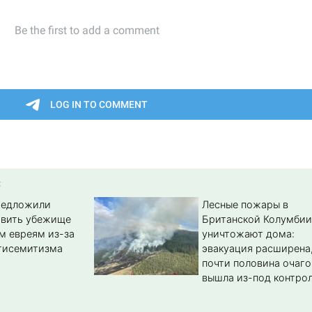
:
редложили
Лесные пожары в
авить убежище
Британской Колумбии
м евреям из-за
уничтожают дома:
тисемитизма
эвакуация расширена
почти половина очаго
вышла из-под контро