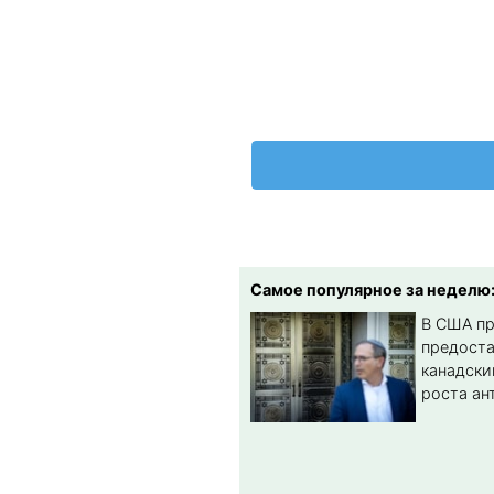
Самое популярное за неделю
В США п
предост
канадски
роста ан