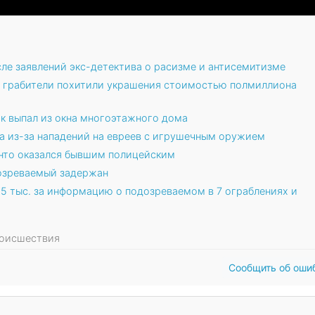
ле заявлений экс-детектива о расизме и антисемитизме
е грабители похитили украшения стоимостью полмиллиона
ок выпал из окна многоэтажного дома
а из-за нападений на евреев с игрушечным оружием
нто оказался бывшим полицейским
дозреваемый задержан
25 тыс. за информацию о подозреваемом в 7 ограблениях и
Происшествия
Сообщить об оши