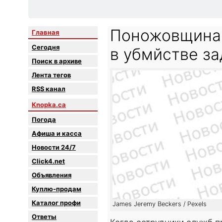
Поножовщина 
Главная
Сегодня
в убмйстве з
Поиск в архиве
Лента тегов
RSS канал
Knopka.ca
Погода
Афиша и касса
Новости 24/7
Click4.net
Объявления
Куплю-продам
Каталог профи
James Jeremy Beckers / Pexels
Oтветы