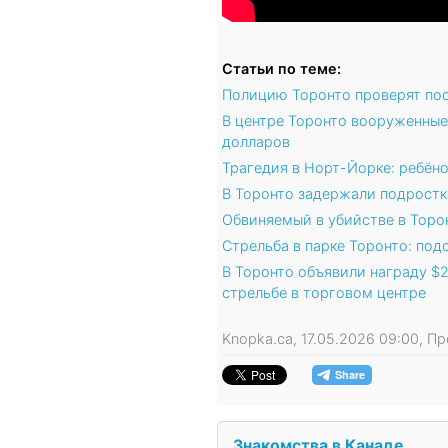
Статьи по теме:
Полицию Торонто проверят пос
В центре Торонто вооруженны
долларов
Трагедия в Норт-Йорке: ребён
В Торонто задержали подростк
Обвиняемый в убийстве в Торо
Стрельба в парке Торонто: по
В Торонто объявили награду $
стрельбе в торговом центре
Knopka.ca, 17.05.2026 09:00, 
Знакомства в Канаде