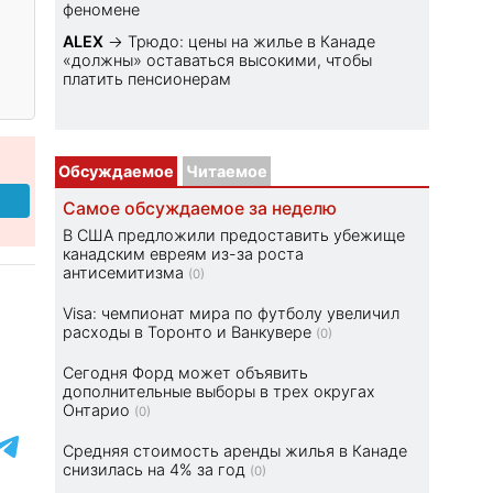
феномене
ALEX
→
Трюдо: цены на жилье в Канаде
«должны» оставаться высокими, чтобы
платить пенсионерам
Обсуждаемое
Читаемое
Самое обсуждаемое за неделю
В США предложили предоставить убежище
канадским евреям из-за роста
антисемитизма
(0)
Visa: чемпионат мира по футболу увеличил
расходы в Торонто и Ванкувере
(0)
Сегодня Форд может объявить
дополнительные выборы в трех округах
Онтарио
(0)
Средняя стоимость аренды жилья в Канаде
снизилась на 4% за год
(0)