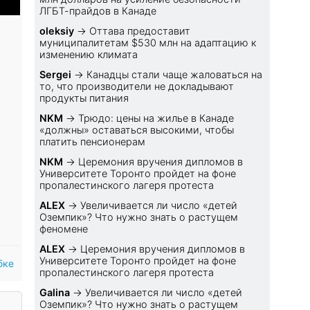
ЛГБТ-прайдов в Канаде
oleksiy
→
Оттава предоставит
муниципалитетам $530 млн на адаптацию к
изменению климата
Sеrgei
→
Канадцы стали чаще жаловаться на
то, что производители не докладывают
продукты питания
NKM
→
Трюдо: цены на жилье в Канаде
«должны» оставаться высокими, чтобы
платить пенсионерам
NKM
→
Церемония вручения дипломов в
Университете Торонто пройдет на фоне
пропалестинского лагеря протеста
ALEX
→
Увеличивается ли число «детей
Оземпик»? Что нужно знать о растущем
феномене
ALEX
→
Церемония вручения дипломов в
Университете Торонто пройдет на фоне
бке
пропалестинского лагеря протеста
Galina
→
Увеличивается ли число «детей
Оземпик»? Что нужно знать о растущем