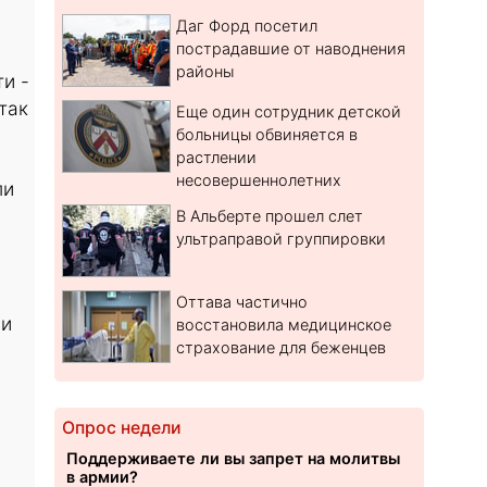
Даг Форд посетил
пострадавшие от наводнения
районы
и -
так
Еще один сотрудник детской
больницы обвиняется в
растлении
несовершеннолетних
ли
В Альберте прошел слет
ультраправой группировки
Оттава частично
ли
восстановила медицинское
страхование для беженцев
Опрос недели
Поддерживаете ли вы запрет на молитвы
в армии?