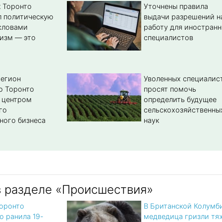
 Торонто
Уточнены правила
л политическую
выдачи разрешений н
словами
работу для иностран
изм — это
специалистов
регион
Уволенных специалис
о Торонто
просят помочь
 центром
определить будущее
го
сельскохозяйственны
ного бизнеса
наук
в разделе «Происшествия»
оронто
В Британской Колумб
о ранила 19-
медведица гризли тя