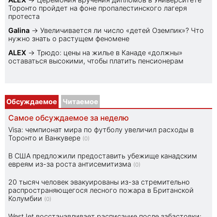
Торонто пройдет на фоне пропалестинского лагеря
протеста
Galina
→
Увеличивается ли число «детей Оземпик»? Что
нужно знать о растущем феномене
ALEX
→
Трюдо: цены на жилье в Канаде «должны»
оставаться высокими, чтобы платить пенсионерам
Обсуждаемое
Читаемое
Самое обсуждаемое за неделю
Visa: чемпионат мира по футболу увеличил расходы в
Торонто и Ванкувере
(0)
В США предложили предоставить убежище канадским
евреям из-за роста антисемитизма
(0)
20 тысяч человек эвакуированы из-за стремительно
распространяющегося лесного пожара в Британской
Колумбии
(0)
WestJet восстанавливает расписание после забастовки: