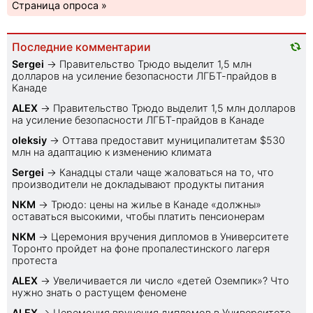
Страница опроса »
Последние комментарии
Sеrgei
→
Правительство Трюдо выделит 1,5 млн
долларов на усиление безопасности ЛГБТ-прайдов в
Канаде
ALEX
→
Правительство Трюдо выделит 1,5 млн долларов
на усиление безопасности ЛГБТ-прайдов в Канаде
oleksiy
→
Оттава предоставит муниципалитетам $530
млн на адаптацию к изменению климата
Sеrgei
→
Канадцы стали чаще жаловаться на то, что
производители не докладывают продукты питания
NKM
→
Трюдо: цены на жилье в Канаде «должны»
оставаться высокими, чтобы платить пенсионерам
NKM
→
Церемония вручения дипломов в Университете
Торонто пройдет на фоне пропалестинского лагеря
протеста
ALEX
→
Увеличивается ли число «детей Оземпик»? Что
нужно знать о растущем феномене
ALEX
→
Церемония вручения дипломов в Университете