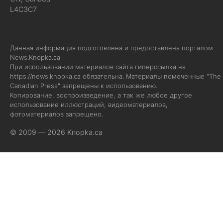
L4C3C7
Данная информация подготовлена и предоставлена порталом
News.Knopka.ca
При использовании материалов сайта гиперссылка на
https://news.knopka.ca
обязательна. Материалы помеченные "The
Canadian Press" запрещены к использованию.
Копирование, воспроизведение, а так же любое другое
использование иллюстраций, видеоматериалов,
фотоматериалов запрещено.
© 2009 — 2026 Knopka.ca