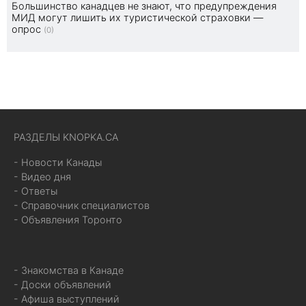
Большинство канадцев не знают, что предупреждения
МИД могут лишить их туристической страховки —
опрос
(0)
РАЗДЕЛЫ KNOPKA.CA
- Новости Канады
- Видео дня
- Ответы
- Справочник специалистов
- Объявления Торонто
- Знакомства в Канаде
- Доски объявлений
- Афиша выступлений