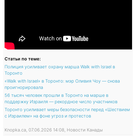
Статьи по теме:
Полиция усиливает охрану марша Walk with Israel в
Торонто
«Walk with Israel» в Торонто: мэр Оливия Чоу — снова
проигнорировала
56 тысяч человек прошли в Торонто на марше в
поддержку Израиля — рекордное число участников
Торонто усиливает меры безопасности перед «Шествием
с Израилем» на фоне угроз и протестов
Knopka.ca, 07.06.2026 14:08, Новости Канады