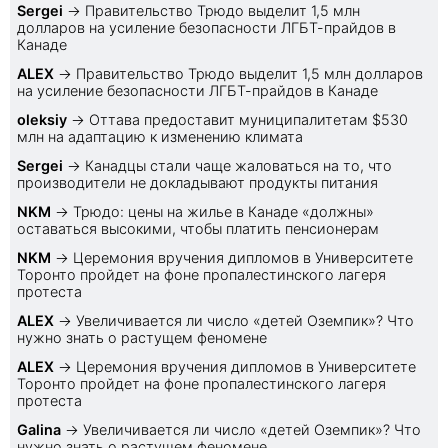
Sеrgei
→
Правительство Трюдо выделит 1,5 млн
долларов на усиление безопасности ЛГБТ-прайдов в
Канаде
ALEX
→
Правительство Трюдо выделит 1,5 млн долларов
на усиление безопасности ЛГБТ-прайдов в Канаде
oleksiy
→
Оттава предоставит муниципалитетам $530
млн на адаптацию к изменению климата
Sеrgei
→
Канадцы стали чаще жаловаться на то, что
производители не докладывают продукты питания
NKM
→
Трюдо: цены на жилье в Канаде «должны»
оставаться высокими, чтобы платить пенсионерам
NKM
→
Церемония вручения дипломов в Университете
Торонто пройдет на фоне пропалестинского лагеря
протеста
ALEX
→
Увеличивается ли число «детей Оземпик»? Что
нужно знать о растущем феномене
ALEX
→
Церемония вручения дипломов в Университете
Торонто пройдет на фоне пропалестинского лагеря
протеста
Galina
→
Увеличивается ли число «детей Оземпик»? Что
нужно знать о растущем феномене