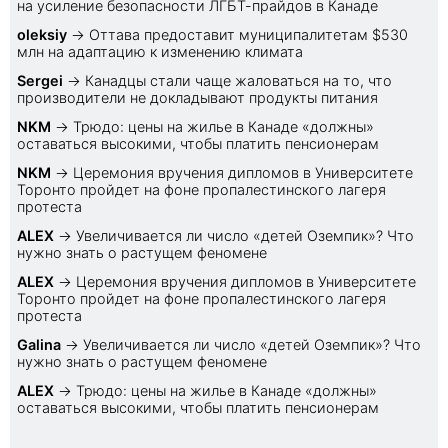
на усиление безопасности ЛГБТ-прайдов в Канаде
oleksiy
→
Оттава предоставит муниципалитетам $530
млн на адаптацию к изменению климата
Sеrgei
→
Канадцы стали чаще жаловаться на то, что
производители не докладывают продукты питания
NKM
→
Трюдо: цены на жилье в Канаде «должны»
оставаться высокими, чтобы платить пенсионерам
NKM
→
Церемония вручения дипломов в Университете
Торонто пройдет на фоне пропалестинского лагеря
протеста
ALEX
→
Увеличивается ли число «детей Оземпик»? Что
нужно знать о растущем феномене
ALEX
→
Церемония вручения дипломов в Университете
Торонто пройдет на фоне пропалестинского лагеря
протеста
Galina
→
Увеличивается ли число «детей Оземпик»? Что
нужно знать о растущем феномене
ALEX
→
Трюдо: цены на жилье в Канаде «должны»
оставаться высокими, чтобы платить пенсионерам