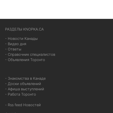
РАЗДЕЛЫ KNOPKA.CA
- Новости Канады
- Видео дня
- Ответы
- Справочник специалистов
- Объявления Торонто
- Знакомства в Канаде
- Доски объявлений
- Афиша выступлений
- Работа Торонто
- Rss feed Новостей