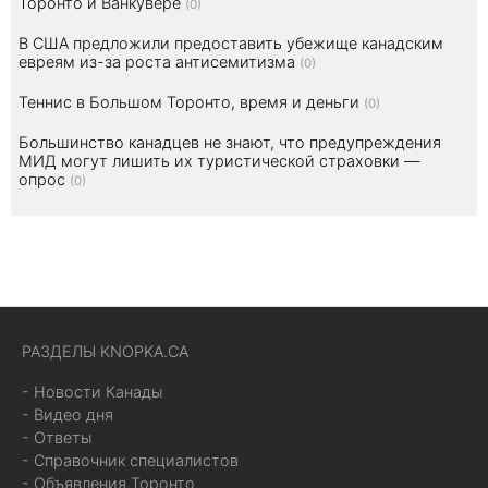
Торонто и Ванкувере
(0)
В США предложили предоставить убежище канадским
евреям из-за роста антисемитизма
(0)
Теннис в Большом Торонто, время и деньги
(0)
Большинство канадцев не знают, что предупреждения
МИД могут лишить их туристической страховки —
опрос
(0)
РАЗДЕЛЫ KNOPKA.CA
- Новости Канады
- Видео дня
- Ответы
- Справочник специалистов
- Объявления Торонто