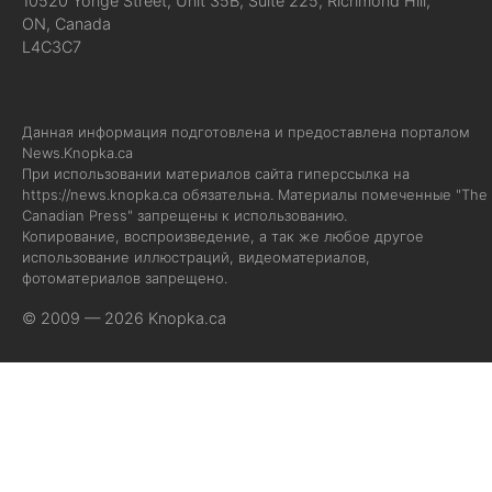
10520 Yonge Street, Unit 35B, Suite 225, Richmond Hill,
ON, Canada
L4C3C7
Данная информация подготовлена и предоставлена порталом
News.Knopka.ca
При использовании материалов сайта гиперссылка на
https://news.knopka.ca
обязательна. Материалы помеченные "The
Canadian Press" запрещены к использованию.
Копирование, воспроизведение, а так же любое другое
использование иллюстраций, видеоматериалов,
фотоматериалов запрещено.
© 2009 — 2026 Knopka.ca