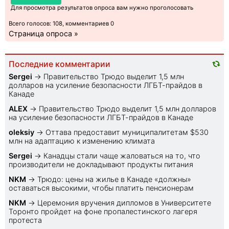
Для просмотра результатов опроса вам нужно проголосовать
Всего голосов: 108, комментариев 0
Страница опроса »
Последние комментарии
Sеrgei
→
Правительство Трюдо выделит 1,5 млн
долларов на усиление безопасности ЛГБТ-прайдов в
Канаде
ALEX
→
Правительство Трюдо выделит 1,5 млн долларов
на усиление безопасности ЛГБТ-прайдов в Канаде
oleksiy
→
Оттава предоставит муниципалитетам $530
млн на адаптацию к изменению климата
Sеrgei
→
Канадцы стали чаще жаловаться на то, что
производители не докладывают продукты питания
NKM
→
Трюдо: цены на жилье в Канаде «должны»
оставаться высокими, чтобы платить пенсионерам
NKM
→
Церемония вручения дипломов в Университете
Торонто пройдет на фоне пропалестинского лагеря
протеста