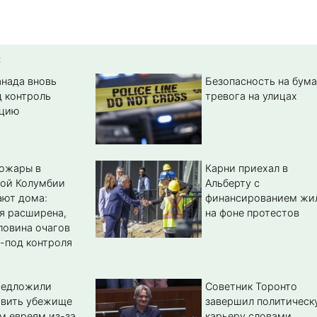
:
анада вновь
Безопасность на бума
д контроль
тревога на улицах
цию
пожары в
Карни приехал в
кой Колумбии
Альберту с
ают дома:
финансированием жи
я расширена,
на фоне протестов
ловина очагов
-под контроля
редложили
Советник Торонто
авить убежище
завершил политическ
м евреям из-за
карьеру словами