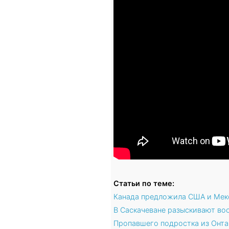
Статьи по теме:
Канада предложила США и Мекс
В Саскачеване разыскивают во
Пропавшего подростка из Онта