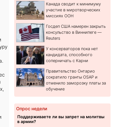
Канада сводит к минимуму
участие в миротворческих
миссиях ООН
Госдеп США намерен закрыть
консульство в Виннипеге —
Reuters
и
уру
У консерваторов пока нет
кандидата, способного
а.
соперничать с Карни
Правительство Онтарио
ес
сократило гранты OSAP и
и
отменило заморозку платы за
х,
обучение
Опрос недели
и
Поддерживаете ли вы запрет на молитвы
в армии?