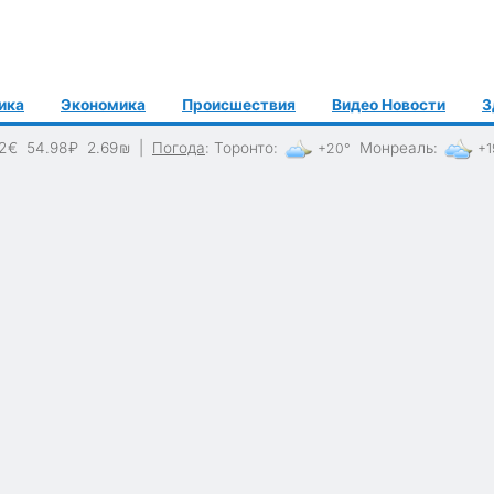
ика
Экономика
Происшествия
Видео Новости
З
2
€
54.98
₽
2.69
₪
|
Погода
:
Торонто
:
Монреаль
:
+20°
+1