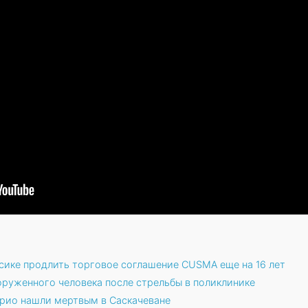
ике продлить торговое соглашение CUSMA еще на 16 лет
оруженного человека после стрельбы в поликлинике
рио нашли мертвым в Саскачеване