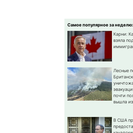
Самое популярное за неделю
Карни: К
взяла по
иммигра
Лесные 
Британс
уничтож
эвакуаци
почти по
вышла из
В США п
предост
канадски