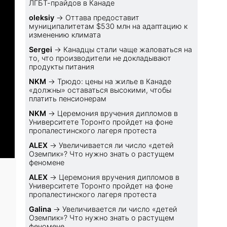
ЛГБТ-прайдов в Канаде
oleksiy
→
Оттава предоставит
муниципалитетам $530 млн на адаптацию к
изменению климата
Sеrgei
→
Канадцы стали чаще жаловаться на
то, что производители не докладывают
продукты питания
NKM
→
Трюдо: цены на жилье в Канаде
«должны» оставаться высокими, чтобы
платить пенсионерам
NKM
→
Церемония вручения дипломов в
Университете Торонто пройдет на фоне
пропалестинского лагеря протеста
ALEX
→
Увеличивается ли число «детей
Оземпик»? Что нужно знать о растущем
феномене
ALEX
→
Церемония вручения дипломов в
Университете Торонто пройдет на фоне
пропалестинского лагеря протеста
Galina
→
Увеличивается ли число «детей
Оземпик»? Что нужно знать о растущем
феномене