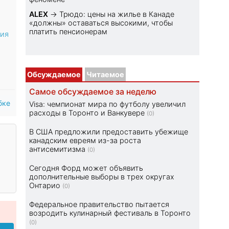
ALEX
→
Трюдо: цены на жилье в Канаде
«должны» оставаться высокими, чтобы
платить пенсионерам
ния
Обсуждаемое
Читаемое
Самое обсуждаемое за неделю
бке
Visa: чемпионат мира по футболу увеличил
расходы в Торонто и Ванкувере
(0)
В США предложили предоставить убежище
канадским евреям из-за роста
антисемитизма
(0)
Сегодня Форд может объявить
дополнительные выборы в трех округах
Онтарио
(0)
Федеральное правительство пытается
возродить кулинарный фестиваль в Торонто
(0)