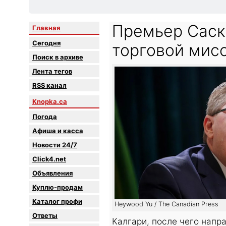
Премьер Саск
Главная
Сегодня
торговой мисс
Поиск в архиве
Лента тегов
RSS канал
Knopka.ca
Погода
Афиша и касса
Новости 24/7
Click4.net
Объявления
Куплю-продам
Каталог профи
Heywood Yu / The Canadian Press
Oтветы
Калгари, после чего нап