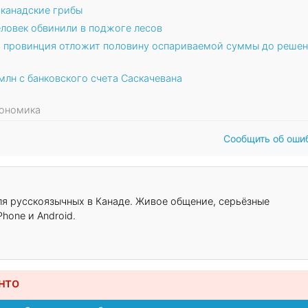
канадские грибы
еловек обвинили в поджоге лесов
: провинция отложит половину оспариваемой суммы до реше
млн с банковского счета Саскачевана
кономика
Сообщить об оши
для русскоязычных в Канаде. Живое общение, серьёзные
hone и Android.
нто