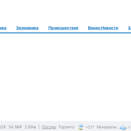
ика
Экономика
Происшествия
Видео Новости
З
62
€
54.98
₽
2.69
₪
|
Погода
:
Торонто
:
Монреаль
:
+22°
+