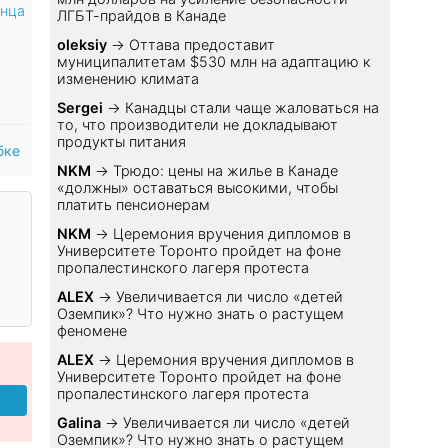
онца
ЛГБТ-прайдов в Канаде
oleksiy
→
Оттава предоставит
муниципалитетам $530 млн на адаптацию к
изменению климата
Sеrgei
→
Канадцы стали чаще жаловаться на
то, что производители не докладывают
продукты питания
бке
NKM
→
Трюдо: цены на жилье в Канаде
«должны» оставаться высокими, чтобы
платить пенсионерам
NKM
→
Церемония вручения дипломов в
Университете Торонто пройдет на фоне
пропалестинского лагеря протеста
ALEX
→
Увеличивается ли число «детей
Оземпик»? Что нужно знать о растущем
феномене
ALEX
→
Церемония вручения дипломов в
Университете Торонто пройдет на фоне
пропалестинского лагеря протеста
Galina
→
Увеличивается ли число «детей
Оземпик»? Что нужно знать о растущем