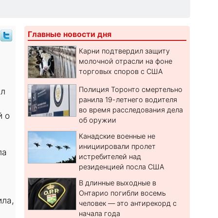
Главные новости дня
Карни подтвердил защиту
молочной отрасли на фоне
торговых споров с США
Полиция Торонто смертельно
ел
ранила 19-летнего водителя
во время расследования дела
й о
об оружии
Канадские военные не
инициировали пролет
ла
истребителей над
резиденцией посла США
В длинные выходные в
Онтарио погибли восемь
ла,
человек — это антирекорд с
начала года