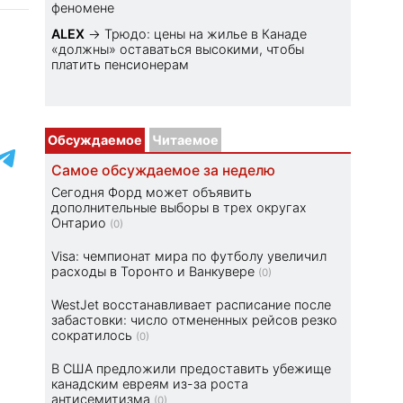
феномене
ALEX
→
Трюдо: цены на жилье в Канаде
«должны» оставаться высокими, чтобы
платить пенсионерам
Обсуждаемое
Читаемое
Самое обсуждаемое за неделю
Сегодня Форд может объявить
дополнительные выборы в трех округах
Онтарио
(0)
Visa: чемпионат мира по футболу увеличил
расходы в Торонто и Ванкувере
(0)
WestJet восстанавливает расписание после
забастовки: число отмененных рейсов резко
сократилось
(0)
В США предложили предоставить убежище
канадским евреям из-за роста
антисемитизма
(0)