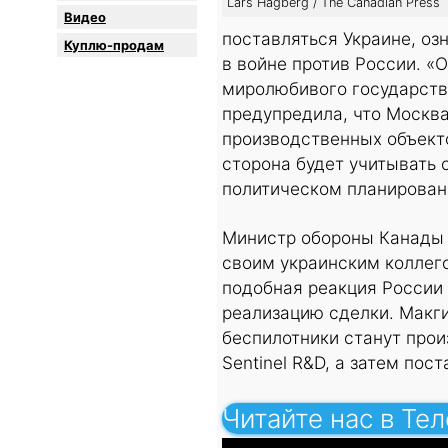
Lars Hagberg / The Canadian Press
Видео
поставляться Украине, о
Куплю-продам
в войне против России. «
миролюбивого государства
предупредила, что Москв
производственных объекто
сторона будет учитывать 
политическом планирован
Министр обороны Канады 
своим украинским коллег
подобная реакция России 
реализацию сделки. Макги
беспилотники станут прои
Sentinel R&D, а затем по
Читайте нас в Те