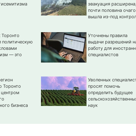
тисемитизма
эвакуация расширена
почти половина очаго
вышла из-под контро
 Торонто
Уточнены правила
л политическую
выдачи разрешений н
словами
работу для иностран
изм — это
специалистов
регион
Уволенных специалис
о Торонто
просят помочь
 центром
определить будущее
го
сельскохозяйственны
ного бизнеса
наук