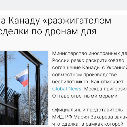
ла Канаду «разжигателем
сделки по дронам для
Министерство иностранных д
России резко раскритиковало
соглашение Канады с Украино
совместном производстве
беспилотников. Как отмечает
Global News
, Москва пригрози
Оттаве ответными мерами.
Официальный представитель
МИД РФ Мария Захарова заяви
что сделка, в рамках которой