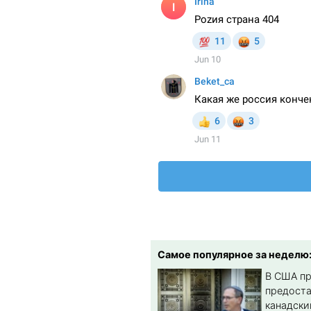
Самое популярное за неделю
В США п
предост
канадски