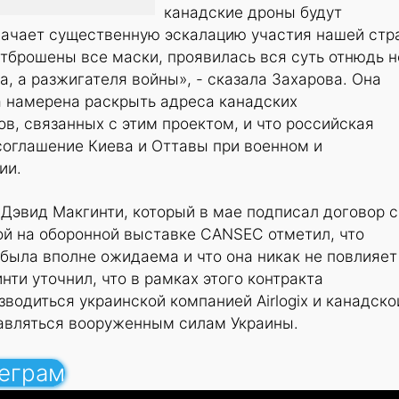
канадские дроны будут
значает существенную эскалацию участия нашей стр
Отброшены все маски, проявилась вся суть отнюдь н
, а разжигателя войны», - сказала Захарова. Она
а намерена раскрыть адреса канадских
в, связанных с этим проектом, и что российская
соглашение Киева и Оттавы при военном и
ии.
Дэвид Макгинти, который в мае подписал договор с
ой на оборонной выставке CANSEC отметил, что
была вполне ожидаема и что она никак не повлияет
нти уточнил, что в рамках этого контракта
зводиться украинской компанией Airlogix и канадско
ставляться вооруженным силам Украины.
леграм