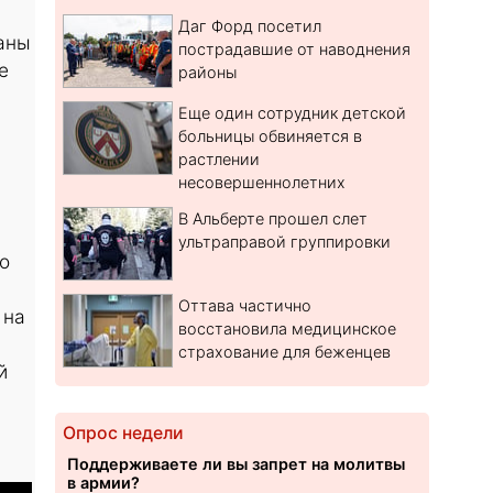
Даг Форд посетил
аны
пострадавшие от наводнения
е
районы
Еще один сотрудник детской
больницы обвиняется в
растлении
несовершеннолетних
В Альберте прошел слет
ультраправой группировки
о
Оттава частично
 на
восстановила медицинское
страхование для беженцев
й
Опрос недели
Поддерживаете ли вы запрет на молитвы
в армии?