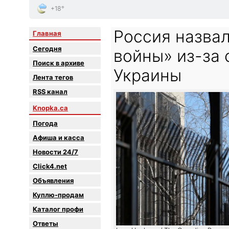
+18°
Россия назва
Главная
Сегодня
войны» из-за 
Поиск в архиве
Украины
Лента тегов
RSS канал
Knopka.ca
Погода
Афиша и касса
Новости 24/7
Click4.net
Объявления
Куплю-продам
Каталог профи
Oтветы