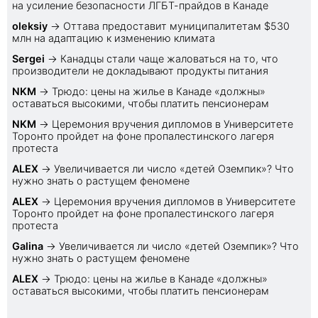
на усиление безопасности ЛГБТ-прайдов в Канаде
oleksiy
→
Оттава предоставит муниципалитетам $530
млн на адаптацию к изменению климата
Sеrgei
→
Канадцы стали чаще жаловаться на то, что
производители не докладывают продукты питания
NKM
→
Трюдо: цены на жилье в Канаде «должны»
оставаться высокими, чтобы платить пенсионерам
NKM
→
Церемония вручения дипломов в Университете
Торонто пройдет на фоне пропалестинского лагеря
протеста
ALEX
→
Увеличивается ли число «детей Оземпик»? Что
нужно знать о растущем феномене
ALEX
→
Церемония вручения дипломов в Университете
Торонто пройдет на фоне пропалестинского лагеря
протеста
Galina
→
Увеличивается ли число «детей Оземпик»? Что
нужно знать о растущем феномене
ALEX
→
Трюдо: цены на жилье в Канаде «должны»
оставаться высокими, чтобы платить пенсионерам