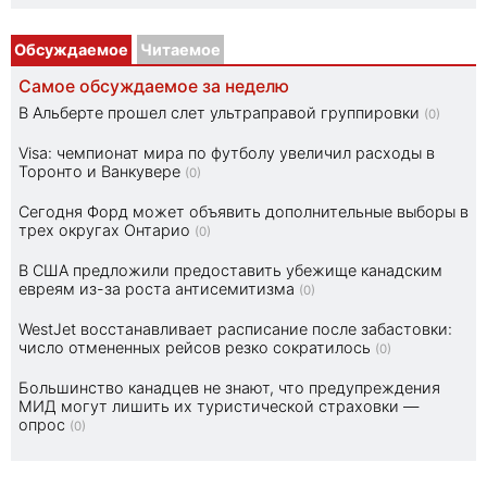
Обсуждаемое
Читаемое
Самое обсуждаемое за неделю
В Альберте прошел слет ультраправой группировки
(0)
Visa: чемпионат мира по футболу увеличил расходы в
Торонто и Ванкувере
(0)
Сегодня Форд может объявить дополнительные выборы в
трех округах Онтарио
(0)
В США предложили предоставить убежище канадским
евреям из-за роста антисемитизма
(0)
WestJet восстанавливает расписание после забастовки:
число отмененных рейсов резко сократилось
(0)
Большинство канадцев не знают, что предупреждения
МИД могут лишить их туристической страховки —
опрос
(0)