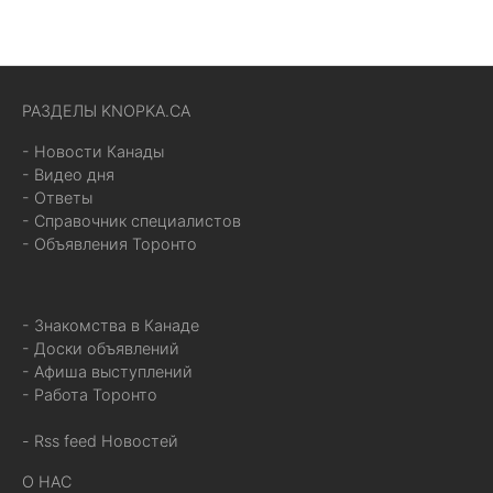
РАЗДЕЛЫ KNOPKA.CA
- Новости Канады
- Видео дня
- Ответы
- Справочник специалистов
- Объявления Торонто
- Знакомства в Канаде
- Доски объявлений
- Афиша выступлений
- Работа Торонто
- Rss feed Новостей
О НАС