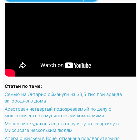
Статьи по теме:
Семью из Онтарио обманули на $3,5 тыс при аренде
загородного дома
Арестован четвертый подозреваемый по делу о
мошенничестве с мувинговыми компаниями
Мошеннице удалось сдать одну и ту же квартиру в
Миссисаге нескольким людям
Афера с жильем в Воне: отменена предварительная