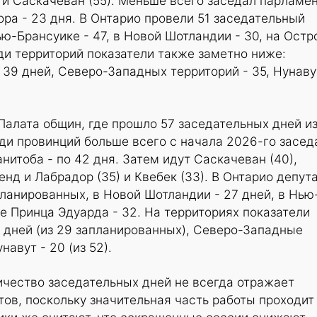
 и Саскачеван (55). Меньше всего заседал парламе
а - 23 дня. В Онтарио провели 51 заседательный
Нью-Брансуике - 47, в Новой Шотландии - 30, на Остр
ди территорий показатели также заметно ниже:
39 дней, Северо-Западных территорий - 35, Нунаву
Палата общин, где прошло 57 заседательных дней и
ди провинций больше всего с начала 2026-го засед
нитоба - по 42 дня. Затем идут Саскачеван (40),
енд и Лабрадор (35) и Квебек (33). В Онтарио депут
планированных, в Новой Шотландии - 27 дней, в Нью
ве Принца Эдуарда - 32. На территориях показатели
 дней (из 29 запланированных), Северо-Западные
навут - 20 (из 52).
ичество заседательных дней не всегда отражает
тов, поскольку значительная часть работы проходит