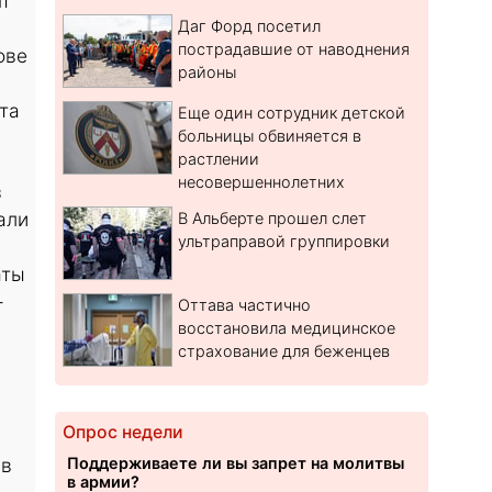
нт
Даг Форд посетил
пострадавшие от наводнения
ове
районы
та
Еще один сотрудник детской
больницы обвиняется в
растлении
несовершеннолетних
з
али
В Альберте прошел слет
ультраправой группировки
аты
-
Оттава частично
восстановила медицинское
страхование для беженцев
Опрос недели
 в
Поддерживаете ли вы запрет на молитвы
в армии?