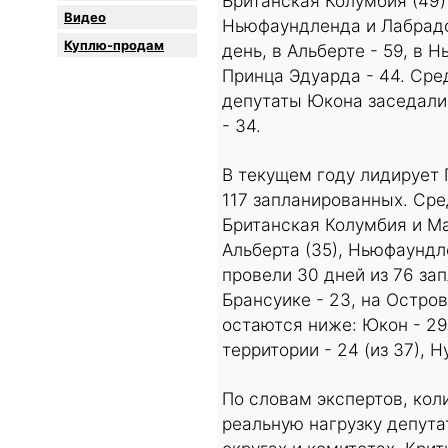
Британская Колумбия (49)
Видео
Ньюфаундленда и Лабрадор
Куплю-продам
день, в Альберте - 59, в 
Принца Эдуарда - 44. Сре
депутаты Юкона заседали 
- 34.
В текущем году лидирует 
117 запланированных. Сре
Британская Колумбия и Ма
Альберта (35), Ньюфаундл
провели 30 дней из 76 за
Брансуике - 23, на Остро
остаются ниже: Юкон - 29
территории - 24 (из 37), Ну
По словам экспертов, кол
реальную нагрузку депута