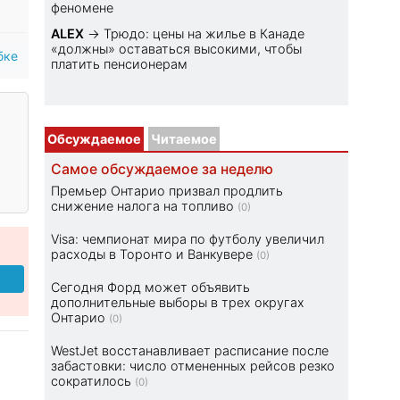
феномене
ALEX
→
Трюдо: цены на жилье в Канаде
«должны» оставаться высокими, чтобы
бке
платить пенсионерам
Обсуждаемое
Читаемое
Самое обсуждаемое за неделю
Премьер Онтарио призвал продлить
снижение налога на топливо
(0)
Visa: чемпионат мира по футболу увеличил
расходы в Торонто и Ванкувере
(0)
Сегодня Форд может объявить
дополнительные выборы в трех округах
Онтарио
(0)
WestJet восстанавливает расписание после
забастовки: число отмененных рейсов резко
сократилось
(0)