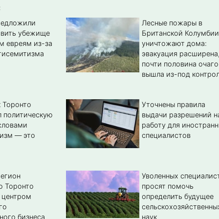
:
редложили
Лесные пожары в
авить убежище
Британской Колумбии
м евреям из-за
уничтожают дома:
тисемитизма
эвакуация расширена
почти половина очаго
вышла из-под контро
 Торонто
Уточнены правила
л политическую
выдачи разрешений н
словами
работу для иностран
изм — это
специалистов
регион
Уволенных специалис
о Торонто
просят помочь
 центром
определить будущее
го
сельскохозяйственны
ного бизнеса
наук