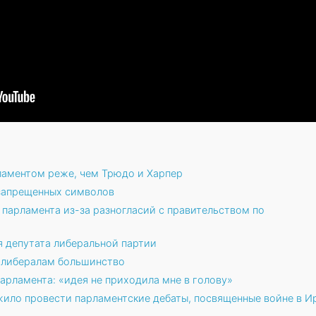
ламентом реже, чем Трюдо и Харпер
 запрещенных символов
 парламента из-за разногласий с правительством по
я депутата либеральной партии
 либералам большинство
арламента: «идея не приходила мне в голову»
ило провести парламентские дебаты, посвященные войне в И