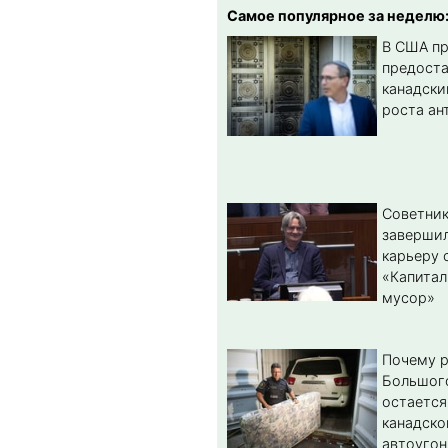
Самое популярное за неделю
В США п
предост
канадски
роста ан
Советник
заверши
карьеру 
«Капитал
мусор»
Почему 
Большог
остается
канадско
автоугон