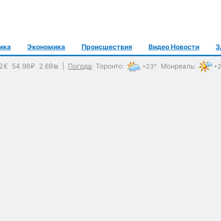
ика
Экономика
Происшествия
Видео Новости
З
2
€
54.98
₽
2.69
₪
|
Погода
:
Торонто
:
Монреаль
:
+23°
+2