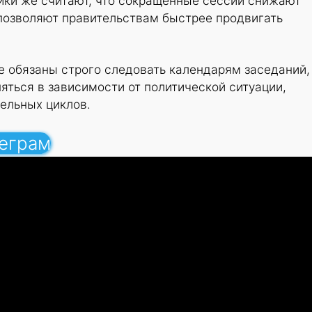
тики же считают, что сокращенные сессии снижают
 позволяют правительствам быстрее продвигать
е обязаны строго следовать календарям заседаний,
яться в зависимости от политической ситуации,
тельных циклов.
леграм