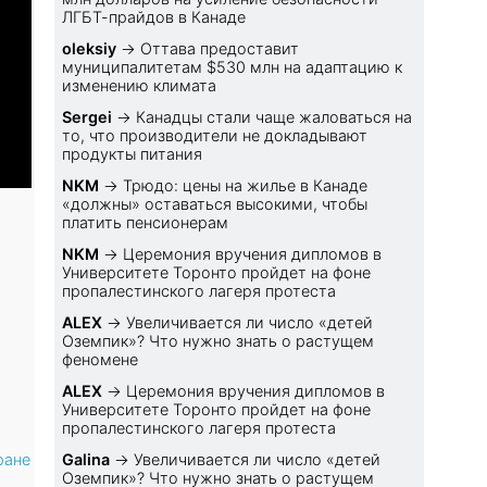
ЛГБТ-прайдов в Канаде
oleksiy
→
Оттава предоставит
муниципалитетам $530 млн на адаптацию к
изменению климата
Sеrgei
→
Канадцы стали чаще жаловаться на
то, что производители не докладывают
продукты питания
NKM
→
Трюдо: цены на жилье в Канаде
«должны» оставаться высокими, чтобы
платить пенсионерам
NKM
→
Церемония вручения дипломов в
Университете Торонто пройдет на фоне
пропалестинского лагеря протеста
ALEX
→
Увеличивается ли число «детей
Оземпик»? Что нужно знать о растущем
феномене
ALEX
→
Церемония вручения дипломов в
Университете Торонто пройдет на фоне
пропалестинского лагеря протеста
ране
Galina
→
Увеличивается ли число «детей
Оземпик»? Что нужно знать о растущем