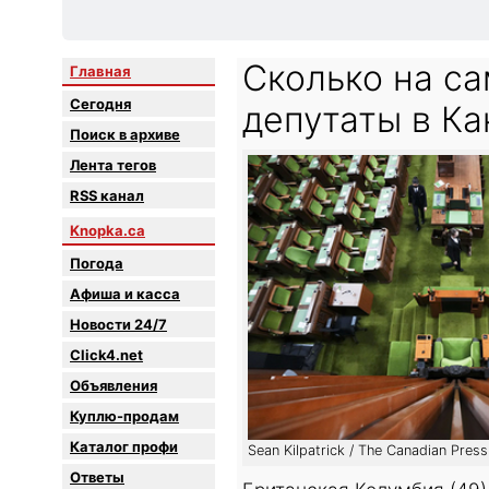
Сколько на с
Главная
Сегодня
депутаты в Ка
Поиск в архиве
Лента тегов
RSS канал
Knopka.ca
Погода
Афиша и касса
Новости 24/7
Click4.net
Объявления
Куплю-продам
Каталог профи
Sean Kilpatrick / The Canadian Press
Oтветы