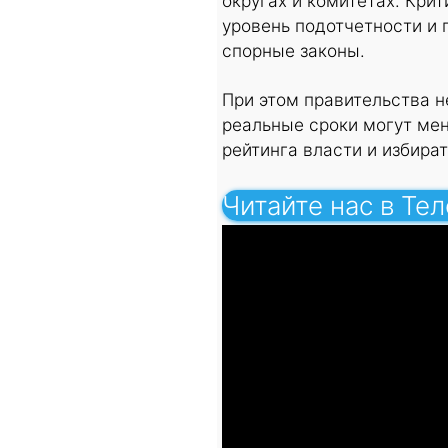
округах и комитетах. Кри
уровень подотчетности и
спорные законы.
При этом правительства н
реальные сроки могут мен
рейтинга власти и избира
Читайте нас в Те