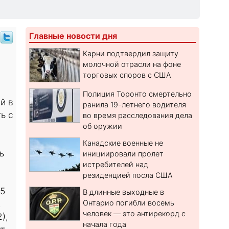
Главные новости дня
Карни подтвердил защиту
молочной отрасли на фоне
торговых споров с США
Полиция Торонто смертельно
й в
ранила 19-летнего водителя
ь с
во время расследования дела
об оружии
Канадские военные не
ь
инициировали пролет
истребителей над
резиденцией посла США
25
В длинные выходные в
.
Онтарио погибли восемь
человек — это антирекорд с
),
начала года