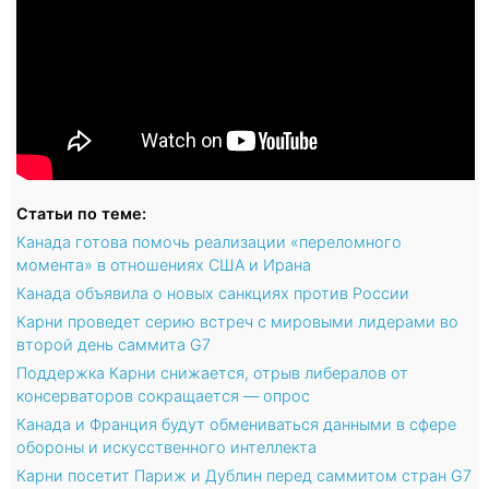
Статьи по теме:
Канада готова помочь реализации «переломного
момента» в отношениях США и Ирана
Канада объявила о новых санкциях против России
Карни проведет серию встреч с мировыми лидерами во
второй день саммита G7
Поддержка Карни снижается, отрыв либералов от
консерваторов сокращается — опрос
Канада и Франция будут обмениваться данными в сфере
обороны и искусственного интеллекта
Карни посетит Париж и Дублин перед саммитом стран G7