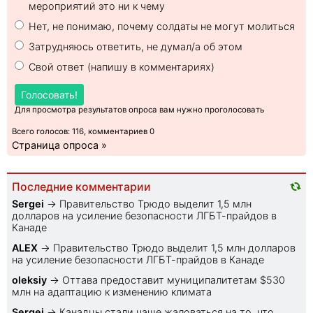
мероприятий это ни к чему
Нет, не понимаю, почему солдаты не могут молиться
Затрудняюсь ответить, не думал/а об этом
Свой ответ (напишу в комментариях)
Голосовать!
Для просмотра результатов опроса вам нужно проголосовать
Всего голосов: 116, комментариев 0
Страница опроса »
Последние комментарии
Sеrgei
→
Правительство Трюдо выделит 1,5 млн
долларов на усиление безопасности ЛГБТ-прайдов в
Канаде
ALEX
→
Правительство Трюдо выделит 1,5 млн долларов
на усиление безопасности ЛГБТ-прайдов в Канаде
oleksiy
→
Оттава предоставит муниципалитетам $530
млн на адаптацию к изменению климата
Sеrgei
→
Канадцы стали чаще жаловаться на то, что