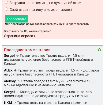
Затрудняюсь ответить, не думал/а об этом
Свой ответ (напишу в комментариях)
Голосовать!
Для просмотра результатов опроса вам нужно проголосовать
Всего голосов: 88, комментариев 0
Страница опроса »
Последние комментарии
Sеrgei
→
Правительство Трюдо выделит 1,5 млн
долларов на усиление безопасности ЛГБТ-прайдов в
Канаде
ALEX
→
Правительство Трюдо выделит 1,5 млн долларов
на усиление безопасности ЛГБТ-прайдов в Канаде
oleksiy
→
Оттава предоставит муниципалитетам $530
млн на адаптацию к изменению климата
Sеrgei
→
Канадцы стали чаще жаловаться на то, что
производители не докладывают продукты питания
NKM
→
Трюдо: цены на жилье в Канаде «должны»