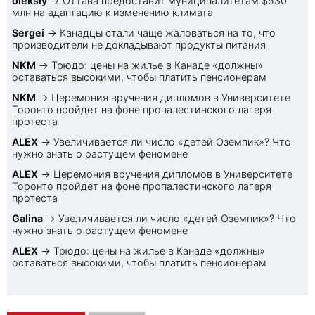
oleksiy
→
Оттава предоставит муниципалитетам $530
млн на адаптацию к изменению климата
Sеrgei
→
Канадцы стали чаще жаловаться на то, что
производители не докладывают продукты питания
NKM
→
Трюдо: цены на жилье в Канаде «должны»
оставаться высокими, чтобы платить пенсионерам
NKM
→
Церемония вручения дипломов в Университете
Торонто пройдет на фоне пропалестинского лагеря
протеста
ALEX
→
Увеличивается ли число «детей Оземпик»? Что
нужно знать о растущем феномене
ALEX
→
Церемония вручения дипломов в Университете
Торонто пройдет на фоне пропалестинского лагеря
протеста
Galina
→
Увеличивается ли число «детей Оземпик»? Что
нужно знать о растущем феномене
ALEX
→
Трюдо: цены на жилье в Канаде «должны»
оставаться высокими, чтобы платить пенсионерам