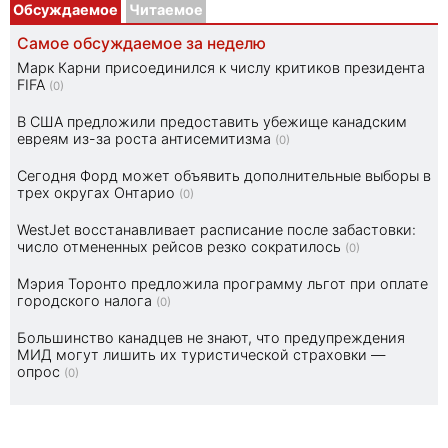
Обсуждаемое
Читаемое
Самое обсуждаемое за неделю
Марк Карни присоединился к числу критиков президента
FIFA
(0)
В США предложили предоставить убежище канадским
евреям из-за роста антисемитизма
(0)
Сегодня Форд может объявить дополнительные выборы в
трех округах Онтарио
(0)
WestJet восстанавливает расписание после забастовки:
число отмененных рейсов резко сократилось
(0)
Мэрия Торонто предложила программу льгот при оплате
городского налога
(0)
Большинство канадцев не знают, что предупреждения
МИД могут лишить их туристической страховки —
опрос
(0)