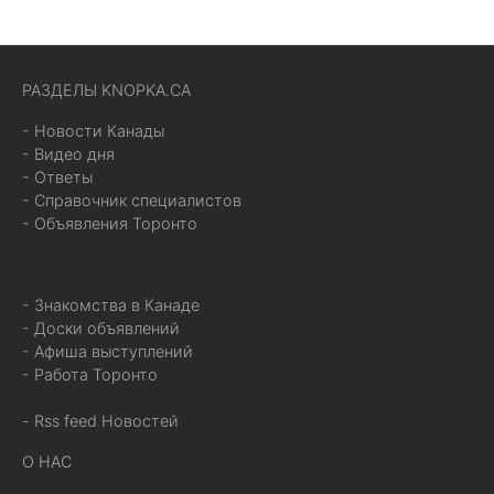
РАЗДЕЛЫ KNOPKA.CA
- Новости Канады
- Видео дня
- Ответы
- Справочник специалистов
- Объявления Торонто
- Знакомства в Канаде
- Доски объявлений
- Афиша выступлений
- Работа Торонто
- Rss feed Новостей
О НАС