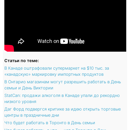
Статьи по теме:
В Канаде оштрафовали супермаркет на $10 тыс. за
«канадскую» маркировку импортных продуктов
В Онтарио магазинам могут разрешить работать в День
семьи и День Виктории
StatCan: продажи алкоголя в Канаде упали до рекордно
низкого уровня
Даг Форд подвергся критике за идею открыть торговые
центры в праздничные дни
Что будет работать в Торонто в День семьи