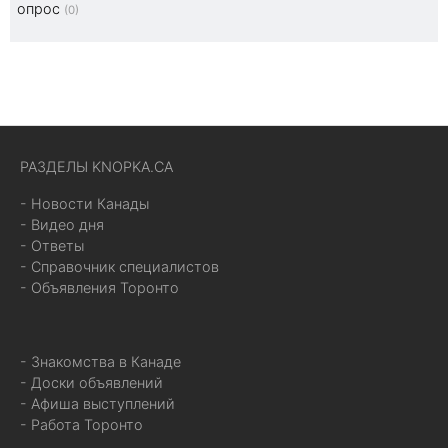
опрос
(0)
РАЗДЕЛЫ KNOPKA.CA
- Новости Канады
- Видео дня
- Ответы
- Справочник специалистов
- Объявления Торонто
- Знакомства в Канаде
- Доски объявлений
- Афиша выступлений
- Работа Торонто