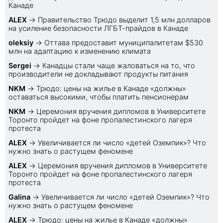
Канаде
ALEX
→
Правительство Трюдо выделит 1,5 млн долларов
на усиление безопасности ЛГБТ-прайдов в Канаде
oleksiy
→
Оттава предоставит муниципалитетам $530
млн на адаптацию к изменению климата
Sеrgei
→
Канадцы стали чаще жаловаться на то, что
производители не докладывают продукты питания
NKM
→
Трюдо: цены на жилье в Канаде «должны»
оставаться высокими, чтобы платить пенсионерам
NKM
→
Церемония вручения дипломов в Университете
Торонто пройдет на фоне пропалестинского лагеря
протеста
ALEX
→
Увеличивается ли число «детей Оземпик»? Что
нужно знать о растущем феномене
ALEX
→
Церемония вручения дипломов в Университете
Торонто пройдет на фоне пропалестинского лагеря
протеста
Galina
→
Увеличивается ли число «детей Оземпик»? Что
нужно знать о растущем феномене
ALEX
→
Трюдо: цены на жилье в Канаде «должны»