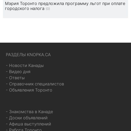
Мэрия Торонто предложила программу льгот при оплате
городского налога
(0)
РАЗДЕЛЫ KNOPKA.CA
- Новости Канады
- Видео дня
- Ответы
- Справочник специалистов
- Объявления Торонто
- Знакомства в Канаде
- Доски объявлений
- Афиша выступлений
- Работа Торонто