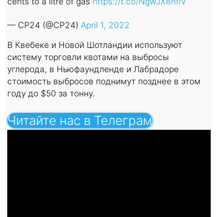
cents to a litre of gas
https://t.co/NgwJX8nfIV
— CP24 (@CP24)
April 1, 2022
В Квебеке и Новой Шотландии используют
систему торговли квотами на выбросы
углерода, в Ньюфаундленде и Лабрадоре
стоимость выбросов поднимут позднее в этом
году до $50 за тонну.
Читайте нас в Телеграм