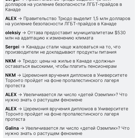
долларов на усиление безопасности ЛГБТ-прайдов в
Канаде
ALEX
→
Правительство Трюдо выделит 1,5 млн долларов
на усиление безопасности ЛГБТ-прайдов в Канаде
oleksiy
→
Оттава предоставит муниципалитетам $530
млн на адаптацию к изменению климата
Sеrgei
→
Канадцы стали чаще жаловаться на то, что
производители не докладывают продукты питания
NKM
→
Трюдо: цены на жилье в Канаде «должны»
оставаться высокими, чтобы платить пенсионерам
NKM
→
Церемония вручения дипломов в Университете
Торонто пройдет на фоне пропалестинского лагеря
протеста
ALEX
→
Увеличивается ли число «детей Оземпик»? Что
нужно знать о растущем феномене
ALEX
→
Церемония вручения дипломов в Университете
Торонто пройдет на фоне пропалестинского лагеря
протеста
Galina
→
Увеличивается ли число «детей Оземпик»? Что
нужно знать о растущем феномене