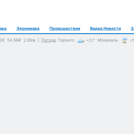
ика
Экономика
Происшествия
Видео Новости
З
2
€
54.98
₽
2.69
₪
|
Погода
:
Торонто
:
Монреаль
:
+22°
+2