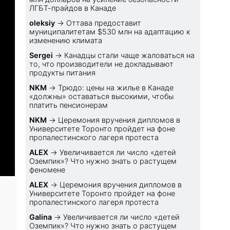
ЛГБТ-прайдов в Канаде
oleksiy
→
Оттава предоставит
муниципалитетам $530 млн на адаптацию к
изменению климата
Sеrgei
→
Канадцы стали чаще жаловаться на
то, что производители не докладывают
продукты питания
NKM
→
Трюдо: цены на жилье в Канаде
«должны» оставаться высокими, чтобы
платить пенсионерам
NKM
→
Церемония вручения дипломов в
Университете Торонто пройдет на фоне
пропалестинского лагеря протеста
ALEX
→
Увеличивается ли число «детей
Оземпик»? Что нужно знать о растущем
феномене
ALEX
→
Церемония вручения дипломов в
Университете Торонто пройдет на фоне
пропалестинского лагеря протеста
Galina
→
Увеличивается ли число «детей
Оземпик»? Что нужно знать о растущем