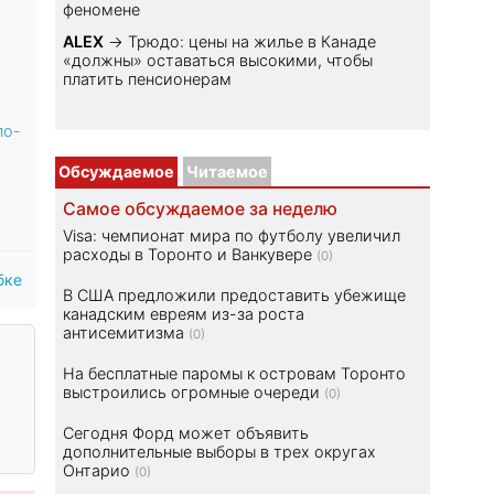
феномене
ALEX
→
Трюдо: цены на жилье в Канаде
«должны» оставаться высокими, чтобы
платить пенсионерам
по-
Обсуждаемое
Читаемое
Самое обсуждаемое за неделю
Visa: чемпионат мира по футболу увеличил
расходы в Торонто и Ванкувере
(0)
бке
В США предложили предоставить убежище
канадским евреям из-за роста
антисемитизма
(0)
На бесплатные паромы к островам Торонто
выстроились огромные очереди
(0)
Сегодня Форд может объявить
дополнительные выборы в трех округах
Онтарио
(0)