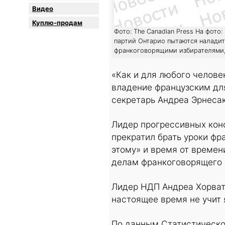
Видео
Куплю-продам
Фото: The Canadian Press На фото
партий Онтарио пытаются наладит
франкоговорящими избирателями, 
«Как и для любого челове
владение французским для
секретарь Андреа Эрнесак
Лидер прогрессивных конс
прекратил брать уроки фр
этому» и время от времен
делам франкоговорящего 
Лидер НДП Андреа Хорват 
настоящее время не учит 
По данным Статистическо