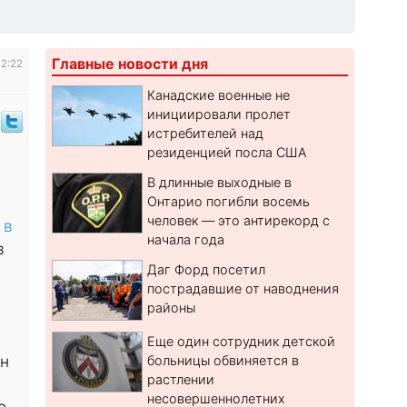
Главные новости дня
12:22
Канадские военные не
инициировали пролет
истребителей над
резиденцией посла США
В длинные выходные в
Онтарио погибли восемь
человек — это антирекорд с
 в
начала года
в
Даг Форд посетил
пострадавшие от наводнения
районы
Еще один сотрудник детской
он
больницы обвиняется в
растлении
несовершеннолетних
о