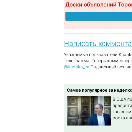
Доски объявлений Торо
Написать коммент
Уважаемые пользователи Knopka
телеграмма. Теперь комментиро
@Knopka_ca
Подписывайтесь на 
Самое популярное за неделю
В США п
предост
канадски
роста ан