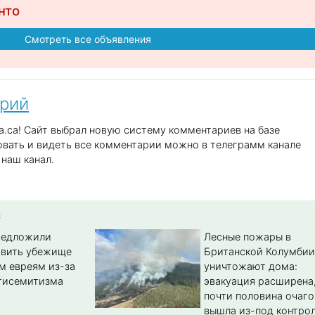
нто
Смотреть все объявления
арий
.ca! Сайт выбрал новую систему комментариев на базе
вать и видеть все комментарии можно в телеграмм канале
наш канал.
:
редложили
Лесные пожары в
авить убежище
Британской Колумбии
м евреям из-за
уничтожают дома:
тисемитизма
эвакуация расширена
почти половина очаго
вышла из-под контро