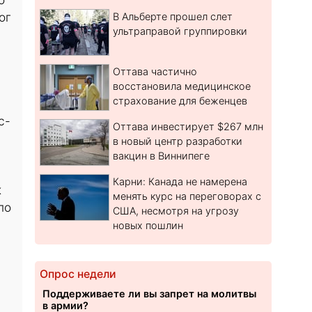
ог
В Альберте прошел слет
ультраправой группировки
Оттава частично
восстановила медицинское
страхование для беженцев
с-
Оттава инвестирует $267 млн
в новый центр разработки
вакцин в Виннипеге
Карни: Канада не намерена
к
менять курс на переговорах с
по
США, несмотря на угрозу
новых пошлин
Опрос недели
Поддерживаете ли вы запрет на молитвы
в армии?