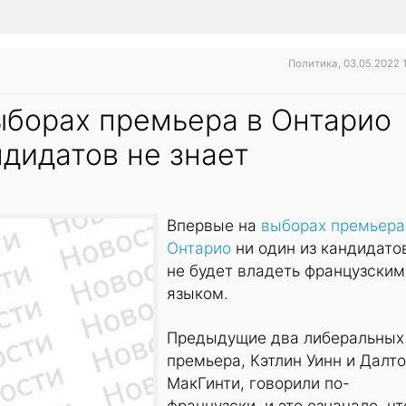
Политика, 03.05.2022 
ыборах премьера в Онтарио
ндидатов не знает
Впервые на
выборах премьера
Онтарио
ни один из кандидато
не будет владеть французским
языком.
Предыдущие два либеральных
премьера, Кэтлин Уинн и Далт
МакГинти, говорили по-
французски, и это означало, чт