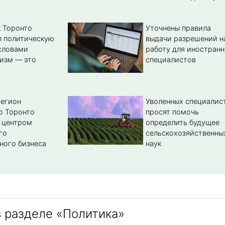
 Торонто
Уточнены правила
л политическую
выдачи разрешений н
словами
работу для иностран
изм — это
специалистов
регион
Уволенных специалис
о Торонто
просят помочь
 центром
определить будущее
го
сельскохозяйственны
ного бизнеса
наук
в разделе «Политика»