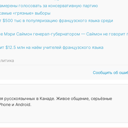
амерены голосовать за консервативную партию
т самые «грязные» выборы
т $500 тыс в популяризацию французского языка среди
ие Мэри Саймон генерал-губернатором — Саймон не говорит 
т $12.5 млн на наём учителей французского языка
олитика
Сообщить об оши
для русскоязычных в Канаде. Живое общение, серьёзные
hone и Android.