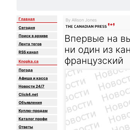
Главная
By Allison Jones
Сегодня
Впервые на в
Поиск в архиве
Лента тегов
ни один из ка
RSS канал
французский
Knopka.ca
Погода
Афиша и касса
Новости 24/7
Click4.net
Объявления
Куплю-продам
Каталог профи
Oтветы