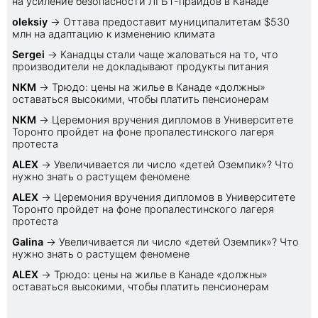
на усиление безопасности ЛГБТ-прайдов в Канаде
oleksiy
→
Оттава предоставит муниципалитетам $530
млн на адаптацию к изменению климата
Sеrgei
→
Канадцы стали чаще жаловаться на то, что
производители не докладывают продукты питания
NKM
→
Трюдо: цены на жилье в Канаде «должны»
оставаться высокими, чтобы платить пенсионерам
NKM
→
Церемония вручения дипломов в Университете
Торонто пройдет на фоне пропалестинского лагеря
протеста
ALEX
→
Увеличивается ли число «детей Оземпик»? Что
нужно знать о растущем феномене
ALEX
→
Церемония вручения дипломов в Университете
Торонто пройдет на фоне пропалестинского лагеря
протеста
Galina
→
Увеличивается ли число «детей Оземпик»? Что
нужно знать о растущем феномене
ALEX
→
Трюдо: цены на жилье в Канаде «должны»
оставаться высокими, чтобы платить пенсионерам