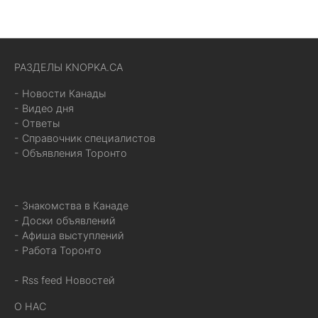
РАЗДЕЛЫ KNOPKA.CA
- Новости Канады
- Видео дня
- Ответы
- Справочник специалистов
- Объявления Торонто
- Знакомства в Канаде
- Доски объявлений
- Афиша выступлений
- Работа Торонто
- Rss feed Новостей
О НАС