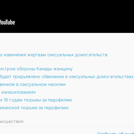
о извинения жертвам сексуальных домогательств
нистром обороны Канады женщину
будет предъявлено обвинение в сексуальных домогательствах
винили в сексуальном насилии
в изнасилованиях
 к 16 годам тюрьмы за педофилию
ериканской тюрьме за педофилию
роисшествия
Сообщить об оши