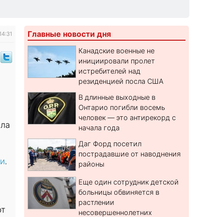
Главные новости дня
14:31
Канадские военные не
инициировали пролет
истребителей над
резиденцией посла США
В длинные выходные в
Онтарио погибли восемь
человек — это антирекорд с
ала
начала года
Даг Форд посетил
пострадавшие от наводнения
ии
.
районы
Еще один сотрудник детской
больницы обвиняется в
растлении
от
несовершеннолетних