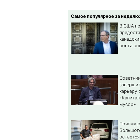
Самое популярное за неделю
В США п
предост
канадски
роста ан
Советник
заверши
карьеру 
«Капитал
мусор»
Почему 
Большог
остается