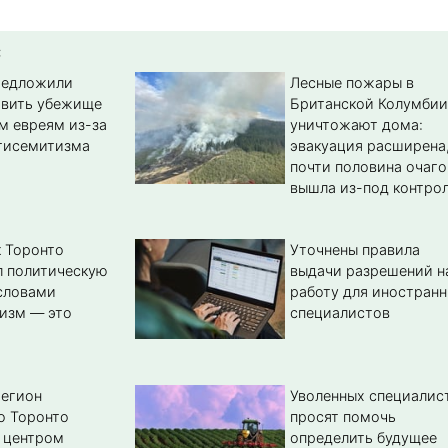
:
редложили
Лесные пожары в
авить убежище
Британской Колумбии
м евреям из-за
уничтожают дома:
тисемитизма
эвакуация расширена
почти половина очаго
вышла из-под контро
 Торонто
Уточнены правила
л политическую
выдачи разрешений н
словами
работу для иностран
изм — это
специалистов
регион
Уволенных специалис
о Торонто
просят помочь
 центром
определить будущее