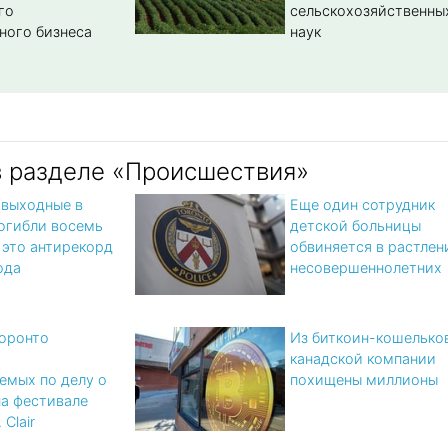
го
сельскохозяйственны
ного бизнеса
наук
в разделе «Происшествия»
 выходные в
Еще один сотрудник
огибли восемь
детской больницы
 это антирекорд
обвиняется в растлен
ода
несовершеннолетних
оронто
Из биткоин-кошелько
а
канадской компании
емых по делу о
похищены миллионы
на фестивале
 Clair