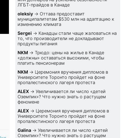
ЛГБТ-прайдов в Канаде
oleksiy
→
Оттава предоставит
муниципалитетам $530 млн на адаптацию к
изменению климата
Sеrgei
→
Канадцы стали чаще жаловаться на
то, что производители не докладывают
продукты питания
NKM
→
Трюдо: цены на жилье в Канаде
«должны» оставаться высокими, чтобы
платить пенсионерам
NKM
→
Церемония вручения дипломов в
Университете Торонто пройдет на фоне
пропалестинского лагеря протеста
ALEX
→
Увеличивается ли число «детей
Оземпик»? Что нужно знать о растущем
феномене
ALEX
→
Церемония вручения дипломов в
Университете Торонто пройдет на фоне
пропалестинского лагеря протеста
Galina
→
Увеличивается ли число «детей
Оземпик»? Что нужно знать о растущем
бке