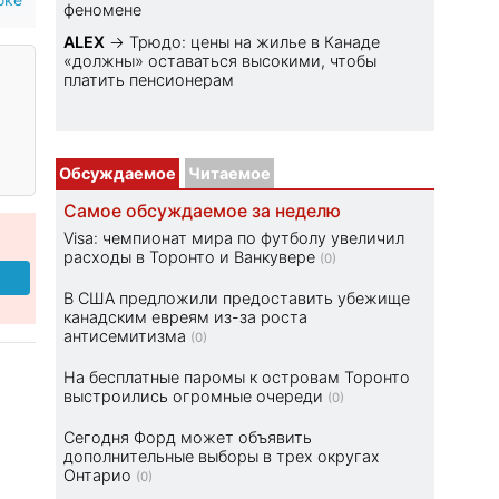
феномене
ALEX
→
Трюдо: цены на жилье в Канаде
«должны» оставаться высокими, чтобы
платить пенсионерам
Обсуждаемое
Читаемое
Самое обсуждаемое за неделю
Visa: чемпионат мира по футболу увеличил
расходы в Торонто и Ванкувере
(0)
В США предложили предоставить убежище
канадским евреям из-за роста
антисемитизма
(0)
На бесплатные паромы к островам Торонто
выстроились огромные очереди
(0)
Сегодня Форд может объявить
дополнительные выборы в трех округах
Онтарио
(0)