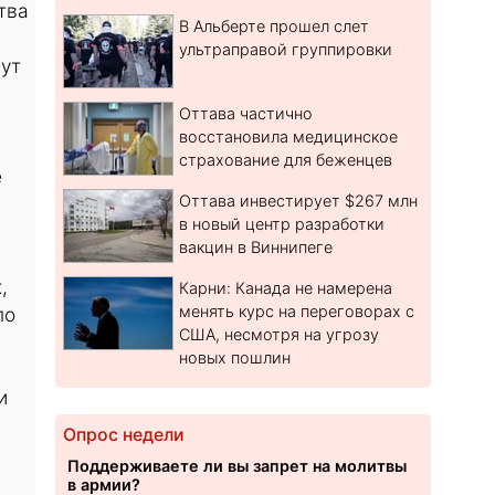
тва
В Альберте прошел слет
ультраправой группировки
гут
Оттава частично
восстановила медицинское
й
страхование для беженцев
е
Оттава инвестирует $267 млн
в новый центр разработки
вакцин в Виннипеге
,
Карни: Канада не намерена
менять курс на переговорах с
по
США, несмотря на угрозу
новых пошлин
и
Опрос недели
Поддерживаете ли вы запрет на молитвы
в армии?