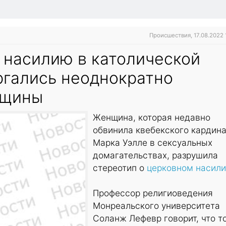
Происшествия, 17.08.2022 
 насилию в католической
ргались неоднократно
нщины
Женщина, которая недавно
обвинила квебекского кардин
Марка Уэлле в сексуальных
домагательствах, разрушила
стереотип о
церковном насил
Профессор религиоведения
Монреальского университета
Соланж Лефевр говорит, что т