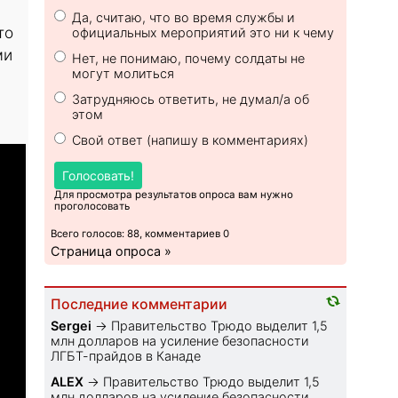
Да, считаю, что во время службы и
то
официальных мероприятий это ни к чему
ми
Нет, не понимаю, почему солдаты не
могут молиться
.
Затрудняюсь ответить, не думал/а об
этом
Свой ответ (напишу в комментариях)
Голосовать!
Для просмотра результатов опроса вам нужно
проголосовать
Всего голосов: 88, комментариев 0
Страница опроса »
Последние комментарии
Sеrgei
→
Правительство Трюдо выделит 1,5
млн долларов на усиление безопасности
ЛГБТ-прайдов в Канаде
ALEX
→
Правительство Трюдо выделит 1,5
млн долларов на усиление безопасности