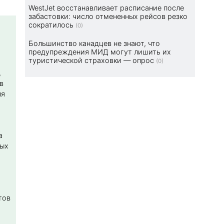
WestJet восстанавливает расписание после
забастовки: число отмененных рейсов резко
сократилось
(0)
Большинство канадцев не знают, что
предупреждения МИД могут лишить их
туристической страховки — опрос
(0)
,
в
ля
а
ных
тов