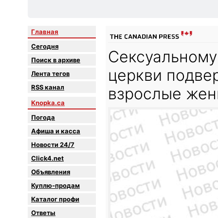
Главная
Сегодня
Сексуальному
Поиск в архиве
церкви подве
Лента тегов
RSS канал
взрослые же
Knopka.ca
Погода
Афиша и касса
Новости 24/7
Click4.net
Объявления
Куплю-продам
Каталог профи
Oтветы