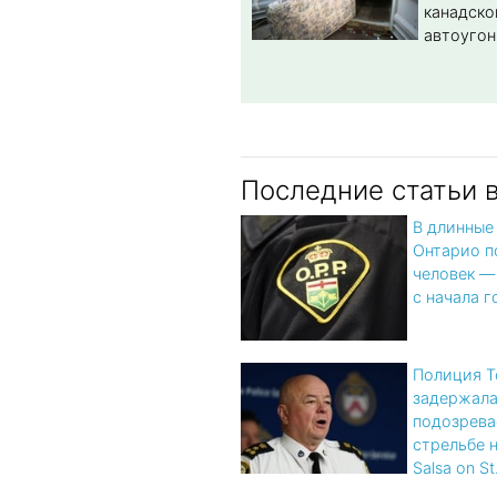
канадско
автоугон
Последние статьи 
В длинные
Онтарио п
человек —
с начала г
Полиция Т
задержал
подозрева
стрельбе 
Salsa on St.