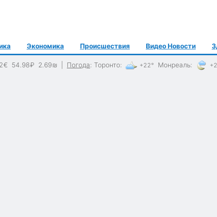
ика
Экономика
Происшествия
Видео Новости
З
2
€
54.98
₽
2.69
₪
|
Погода
:
Торонто
:
Монреаль
:
+22°
+2