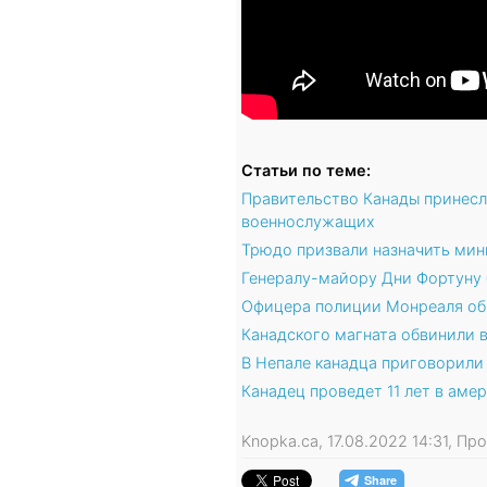
Статьи по теме:
Правительство Канады принесл
военнослужащих
Трюдо призвали назначить ми
Генералу-майору Дни Фортуну 
Офицера полиции Монреаля об
Канадского магната обвинили 
В Непале канадца приговорили
Канадец проведет 11 лет в ам
Knopka.ca, 17.08.2022 14:31, П