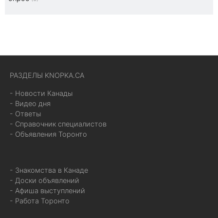
РАЗДЕЛЫ KNOPKA.CA
- Новости Канады
- Видео дня
- Ответы
- Справочник специалистов
- Объявления Торонто
- Знакомства в Канаде
- Доски объявлений
- Афиша выступлений
- Работа Торонто