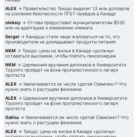
ALEX
→
Правительство Трюдо выделит 1,5 млн долларов
на усиление безопасности ЛГБТ-прайдов в Канаде
oleksiy
→
Оттава предоставит муниципалитетам $530
млн на адаптацию к изменению климата
Sеrgei
→
Канадцы стали чаще жаловаться на то, что
производители не докладывают продукты питания
NKM
→
Трюдо: цены на жилье в Канаде «должны»
оставаться высокими, чтобы платить пенсионерам
NKM
→
Церемония вручения дипломов в Университете
Торонто пройдет на фоне пропалестинского лагеря
протеста
ALEX
→
Увеличивается ли число «детей Оземпик»? Что
нужно знать о растущем феномене
ALEX
→
Церемония вручения дипломов в Университете
Торонто пройдет на фоне пропалестинского лагеря
протеста
Galina
→
Увеличивается ли число «детей Оземпик»? Что
нужно знать о растущем феномене
ALEX
→
Трюдо: цены на жилье в Канаде «должны»
оставаться высокими, чтобы платить пенсионерам