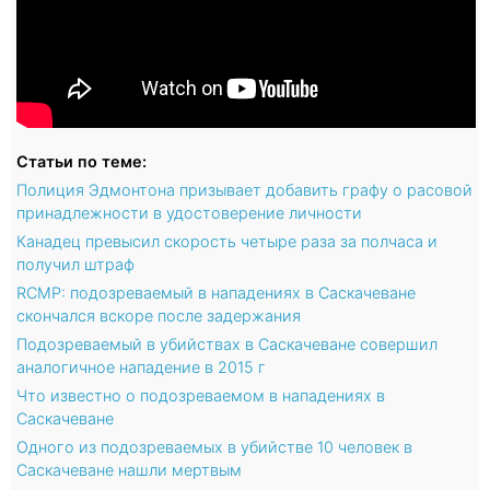
Статьи по теме:
Полиция Эдмонтона призывает добавить графу о расовой
принадлежности в удостоверение личности
Канадец превысил скорость четыре раза за полчаса и
получил штраф
RCMP: подозреваемый в нападениях в Саскачеване
скончался вскоре после задержания
Подозреваемый в убийствах в Саскачеване совершил
аналогичное нападение в 2015 г
Что известно о подозреваемом в нападениях в
Саскачеване
Одного из подозреваемых в убийстве 10 человек в
Саскачеване нашли мертвым