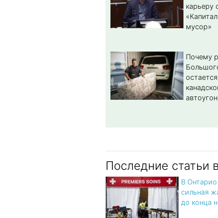
карьеру 
«Капитал
мусор»
Почему 
Большог
остается
канадско
автоугон
Последние статьи 
В Онтарио
сильная ж
до конца 