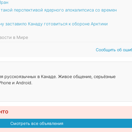
Иран
 такой перспективой ядерного апокалипсиса со времен
у заставило Канаду готовиться к обороне Арктики
овости в Мире
Сообщить об оши
для русскоязычных в Канаде. Живое общение, серьёзные
hone и Android.
нто
Смотреть все объявления