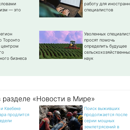
словами
работу для иностран
изм — это
специалистов
регион
Уволенных специалис
о Торонто
просят помочь
 центром
определить будущее
го
сельскохозяйственны
ного бизнеса
наук
в разделе «Новости в Мире»
 и Квебеке
Поиск выживших
ара продлится
продолжается после
недели
серии мощных
землетрясений в