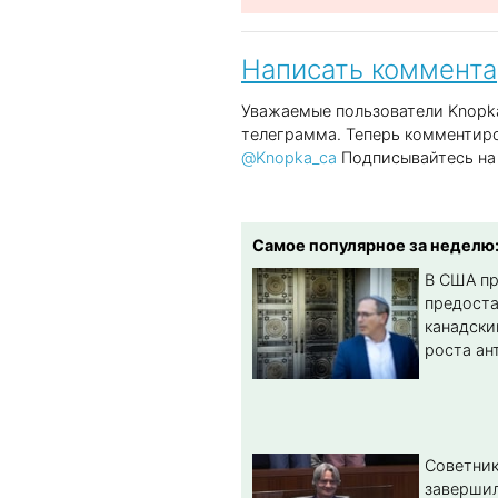
Написать коммент
Уважаемые пользователи Knopka
телеграмма. Теперь комментиро
@Knopka_ca
Подписывайтесь на 
Самое популярное за неделю
В США п
предост
канадски
роста ан
Советник
заверши