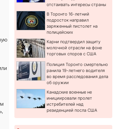
отстаивать интересы страны
В Торонто 16-летний
подросток направил
заряженный пистолет на
полицейских
ную
Карни подтвердил защиту
молочной отрасли на фоне
торговых споров с США
ы
Полиция Торонто смертельно
или
ранила 19-летнего водителя
во время расследования дела
об оружии
Канадские военные не
инициировали пролет
им
истребителей над
резиденцией посла США
ь,