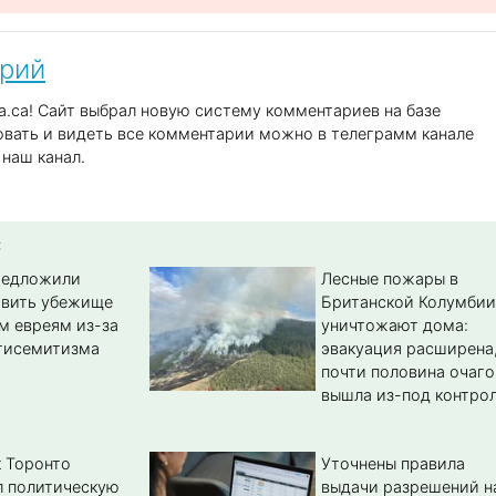
арий
.ca! Сайт выбрал новую систему комментариев на базе
вать и видеть все комментарии можно в телеграмм канале
наш канал.
:
редложили
Лесные пожары в
авить убежище
Британской Колумбии
м евреям из-за
уничтожают дома:
тисемитизма
эвакуация расширена
почти половина очаго
вышла из-под контро
 Торонто
Уточнены правила
л политическую
выдачи разрешений н