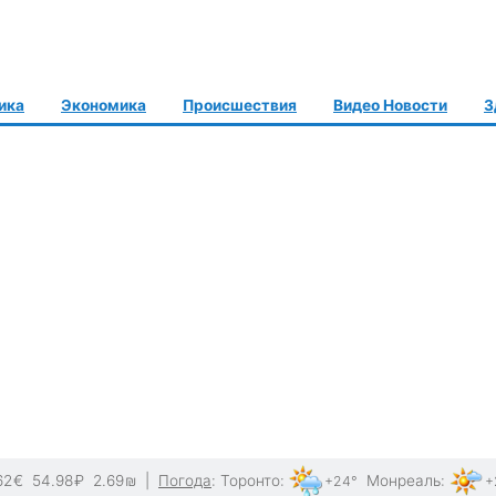
ика
Экономика
Происшествия
Видео Новости
З
62
€
54.98
₽
2.69
₪
|
Погода
:
Торонто
:
Монреаль
:
+24°
+