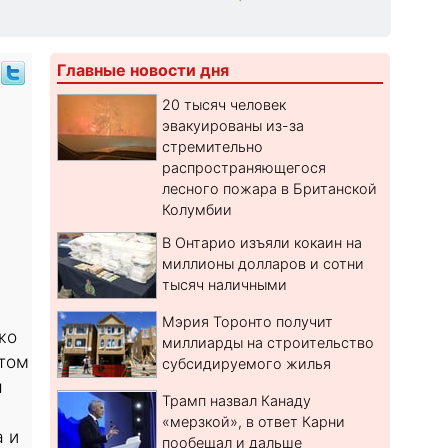
Главные новости дня
20 тысяч человек
эвакуированы из-за
стремительно
распространяющегося
лесного пожара в Британской
Колумбии
В Онтарио изъяли кокаин на
миллионы долларов и сотни
тысяч наличными
Мэрия Торонто получит
жо
миллиарды на строительство
нтом
субсидируемого жилья
ы
Трамп назвал Канаду
«мерзкой», в ответ Карни
а и
пообещал и дальше