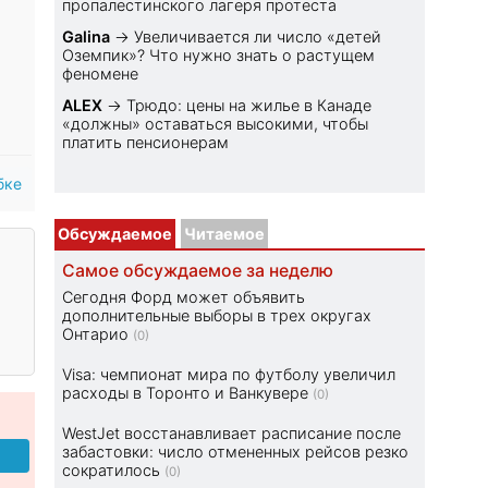
пропалестинского лагеря протеста
Galina
→
Увеличивается ли число «детей
Оземпик»? Что нужно знать о растущем
феномене
ALEX
→
Трюдо: цены на жилье в Канаде
«должны» оставаться высокими, чтобы
платить пенсионерам
бке
Обсуждаемое
Читаемое
Самое обсуждаемое за неделю
Сегодня Форд может объявить
дополнительные выборы в трех округах
Онтарио
(0)
Visa: чемпионат мира по футболу увеличил
расходы в Торонто и Ванкувере
(0)
WestJet восстанавливает расписание после
забастовки: число отмененных рейсов резко
сократилось
(0)