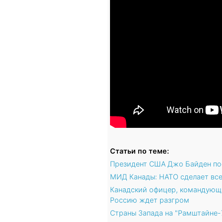
Статьи по теме:
Президент США Джо Байден пос
МИД Канады: НАТО сделает все
Канадский офицер, командующи
Россию ждет разгром
Страны Запада на "Рамштайне-