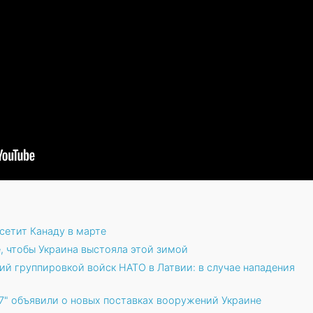
етит Канаду в марте
, чтобы Украина выстояла этой зимой
й группировкой войск НАТО в Латвии: в случае нападения
7" объявили о новых поставках вооружений Украине