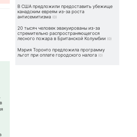
В США предложили предоставить убежище
канадским евреям из-за роста
антисемитизма
(0)
20 тысяч человек эвакуированы из-за
стремительно распространяющегося
лесного пожара в Британской Колумбии
(0)
Мэрия Торонто предложила программу
льгот при оплате городского налога
(0)
,
в
ля
а