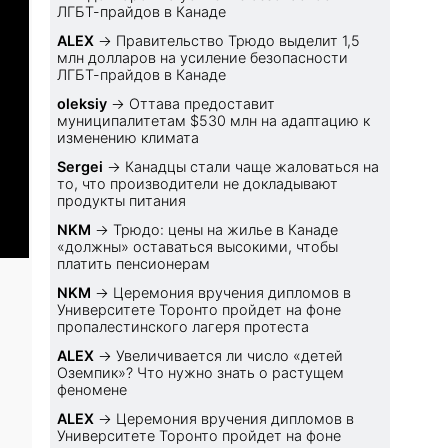
ЛГБТ-прайдов в Канаде
ALEX
→
Правительство Трюдо выделит 1,5
млн долларов на усиление безопасности
ЛГБТ-прайдов в Канаде
oleksiy
→
Оттава предоставит
муниципалитетам $530 млн на адаптацию к
изменению климата
Sеrgei
→
Канадцы стали чаще жаловаться на
то, что производители не докладывают
продукты питания
NKM
→
Трюдо: цены на жилье в Канаде
«должны» оставаться высокими, чтобы
платить пенсионерам
NKM
→
Церемония вручения дипломов в
Университете Торонто пройдет на фоне
пропалестинского лагеря протеста
ALEX
→
Увеличивается ли число «детей
Оземпик»? Что нужно знать о растущем
феномене
ALEX
→
Церемония вручения дипломов в
Университете Торонто пройдет на фоне