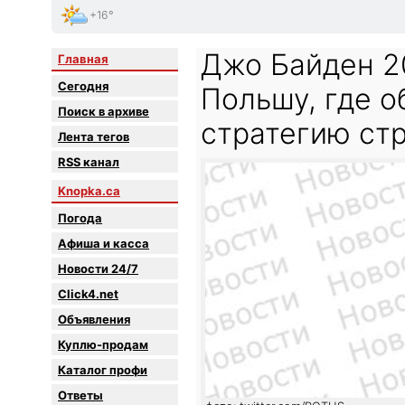
+16°
Джо Байден 2
Главная
Сегодня
Польшу, где 
Поиск в архиве
стратегию ст
Лента тегов
RSS канал
Knopka.ca
Погода
Афиша и касса
Новости 24/7
Click4.net
Объявления
Куплю-продам
Каталог профи
Oтветы