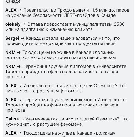
Канаде
ALEX
→
Правительство Трюдо выделит 1,5 млн долларов
на усиление безопасности ЛГБТ-прайдов в Канаде
oleksiy
→
Оттава предоставит муниципалитетам $530
млн на адаптацию к изменению климата
Sеrgei
→
Канадцы стали чаще жаловаться на то, что
производители не докладывают продукты питания
NKM
→
Трюдо: цены на жилье в Канаде «должны»
оставаться высокими, чтобы платить пенсионерам
NKM
→
Церемония вручения дипломов в Университете
Торонто пройдет на фоне пропалестинского лагеря
протеста
ALEX
→
Увеличивается ли число «детей Оземпик»? Что
нужно знать о растущем феномене
ALEX
→
Церемония вручения дипломов в Университете
Торонто пройдет на фоне пропалестинского лагеря
протеста
Galina
→
Увеличивается ли число «детей Оземпик»? Что
нужно знать о растущем феномене
ALEX
→
Трюдо: цены на жилье в Канаде «должны»