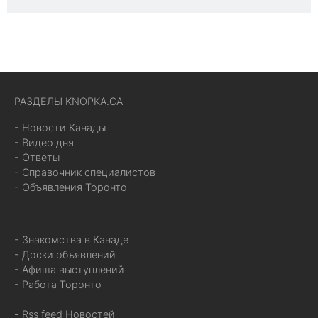
РАЗДЕЛЫ KNOPKA.CA
- Новости Канады
- Видео дня
- Ответы
- Справочник специалистов
- Объявления Торонто
- Знакомства в Канаде
- Доски объявлений
- Афиша выступлений
- Работа Торонто
- Rss feed Новостей