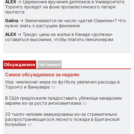
ALEX
→
Церемония вручения дипломов в Университете
Торонто пройдет на фоне пропалестинского лагеря
протеста
Galina
→
Увеличивается ли число «детей Оземпик»? Что
нужно знать о растущем феномене
ALEX
→
Трюдо: цены на жилье в Канаде «должны»
оставаться высокими, чтобы платить пенсионерам
Обсуждаемое
Читаемое
Самое обсуждаемое за неделю
Visa: чемпионат мира по футболу увеличил расходы в
Торонто и Ванкувере
(0)
В США предложили предоставить убежище канадским
евреям из-за роста антисемитизма
(0)
20 тысяч человек эвакуированы из-за стремительно
распространяющегося лесного пожара в Британской
Колумбии
(0)