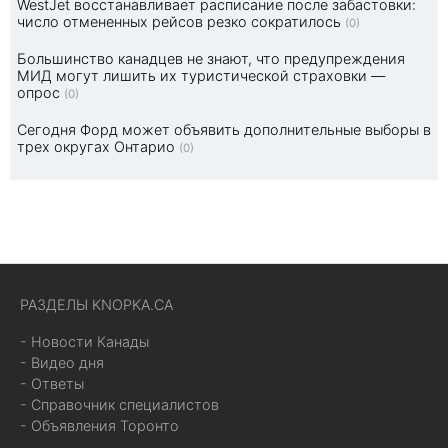
WestJet восстанавливает расписание после забастовки:
число отмененных рейсов резко сократилось
(0)
Большинство канадцев не знают, что предупреждения
МИД могут лишить их туристической страховки —
опрос
(0)
Сегодня Форд может объявить дополнительные выборы в
трех округах Онтарио
(0)
РАЗДЕЛЫ KNOPKA.CA
- Новости Канады
- Видео дня
- Ответы
- Справочник специалистов
- Объявления Торонто