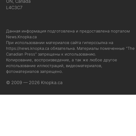
ON, Canada
L4C3C7
Данная информация подготовлена и предоставлена порталом
News.Knopka.ca
При использовании материалов сайта гиперссылка на
https://news.knopka.ca
обязательна. Материалы помеченные "The
Canadian Press" запрещены к использованию.
Копирование, воспроизведение, а так же любое другое
использование иллюстраций, видеоматериалов,
фотоматериалов запрещено.
© 2009 — 2026 Knopka.ca