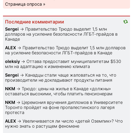
Страница опроса »
Последние комментарии
Sеrgei
→
Правительство Трюдо выделит 1,5 млн
долларов на усиление безопасности ЛГБТ-прайдов в
Канаде
ALEX
→
Правительство Трюдо выделит 1,5 млн долларов
на усиление безопасности ЛГБТ-прайдов в Канаде
oleksiy
→
Оттава предоставит муниципалитетам $530
млн на адаптацию к изменению климата
Sеrgei
→
Канадцы стали чаще жаловаться на то, что
производители не докладывают продукты питания
NKM
→
Трюдо: цены на жилье в Канаде «должны»
оставаться высокими, чтобы платить пенсионерам
NKM
→
Церемония вручения дипломов в Университете
Торонто пройдет на фоне пропалестинского лагеря
протеста
ALEX
→
Увеличивается ли число «детей Оземпик»? Что
нужно знать о растущем феномене