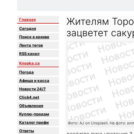
Жителям Торон
Главная
Сегодня
зацветет саку
Поиск в архиве
Лента тегов
RSS канал
Knopka.ca
Погода
Афиша и касса
Новости 24/7
Click4.net
Объявления
Куплю-продам
Каталог профи
Фото: AJ on Unsplash. На фото: ил
Oтветы
достигла пика цветения 3