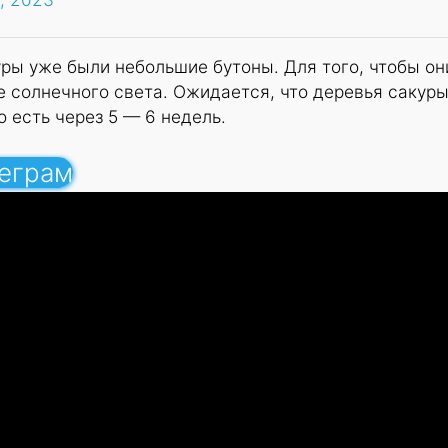
уры уже были небольшие бутоны. Для того, чтобы он
 солнечного света. Ожидается, что деревья сакур
о есть через 5 — 6 недель.
леграм