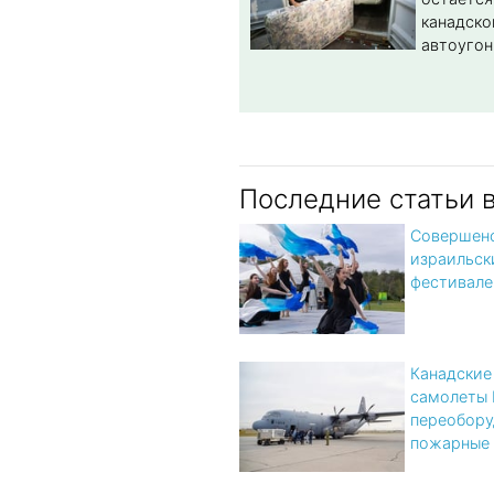
канадско
автоугон
Последние статьи 
Совершено
израильск
фестивале
Канадские
самолеты 
переобору
пожарные