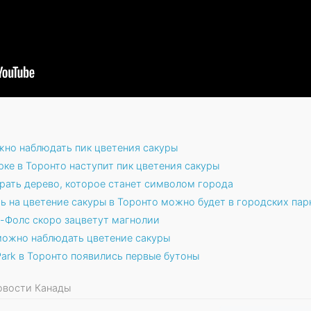
жно наблюдать пик цветения сакуры
ке в Торонто наступит пик цветения сакуры
рать дерево, которое станет символом города
ь на цветение сакуры в Торонто можно будет в городских пар
а-Фолс скоро зацветут магнолии
 можно наблюдать цветение сакуры
 Park в Торонто появились первые бутоны
Новости Канады