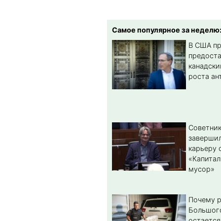
Самое популярное за неделю
В США п
предост
канадски
роста ан
Советник
заверши
карьеру 
«Капитал
мусор»
Почему 
Большог
остается