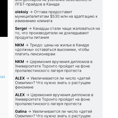
ЛГБТ-прайдов в Канаде
oleksiy
→
Оттава предоставит
муниципалитетам $530 млн на адаптацию к
изменению климата
Sеrgei
→
Канадцы стали чаще жаловаться на
то, что производители не докладывают
продукты питания
NKM
→
Трюдо: цены на жилье в Канаде
«должны» оставаться высокими, чтобы
платить пенсионерам
NKM
→
Церемония вручения дипломов в
Университете Торонто пройдет на фоне
пропалестинского лагеря протеста
ках
ALEX
→
Увеличивается ли число «детей
Оземпик»? Что нужно знать о растущем
феномене
ALEX
→
Церемония вручения дипломов в
Университете Торонто пройдет на фоне
пропалестинского лагеря протеста
Galina
→
Увеличивается ли число «детей
Оземпик»? Что нужно знать о растущем