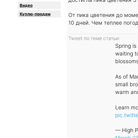
Видео
Куплю-продам
От пика цветения до моме
10 дней. Чем теплее погод
Spring i
waiting t
blossoms
As of Mar
small bro
warm and
Learn mo
pic.twit
— High P
March 21