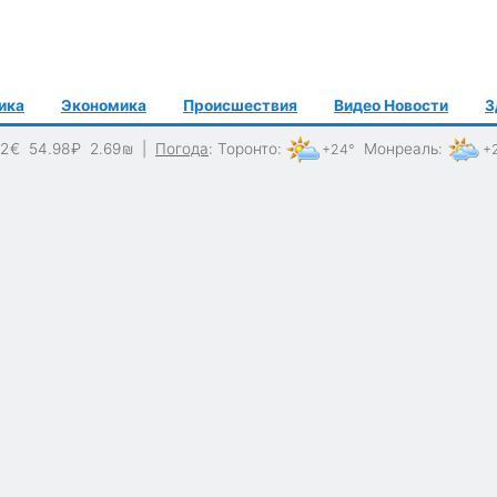
ика
Экономика
Происшествия
Видео Новости
З
62
€
54.98
₽
2.69
₪
|
Погода
:
Торонто
:
Монреаль
:
+24°
+