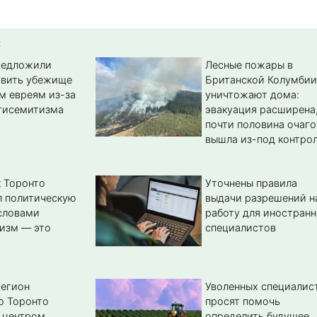
:
редложили
Лесные пожары в
авить убежище
Британской Колумбии
м евреям из-за
уничтожают дома:
тисемитизма
эвакуация расширена
почти половина очаго
вышла из-под контро
 Торонто
Уточнены правила
л политическую
выдачи разрешений н
словами
работу для иностран
изм — это
специалистов
регион
Уволенных специалис
о Торонто
просят помочь
 центром
определить будущее