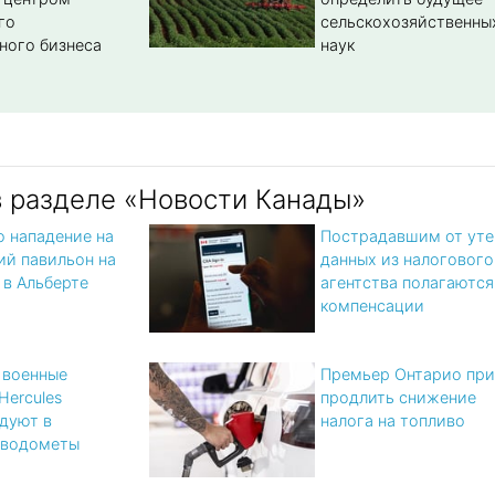
го
сельскохозяйственны
ного бизнеса
наук
в разделе «Новости Канады»
 нападение на
Пострадавшим от уте
ий павильон на
данных из налогового
 в Альберте
агентства полагаются
компенсации
 военные
Премьер Онтарио при
Hercules
продлить снижение
дуют в
налога на топливо
 водометы