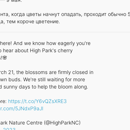
нта, когда цветы начнут опадать, проходит обычно 
а, тем короче цветение.
s here! And we know how eagerly you're
o hear about High Park's cherry
!🌸
ch 21, the blossoms are firmly closed in
wn buds. We're still waiting for more
 sunny days to help the bloom along.
re:
https://t.co/Y6vQZsXRE3
ter.com/5JNdxP9aJl
ark Nature Centre (@HighParkNC)
, 2023