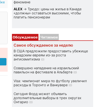
бке
феномене
ALEX
→
Трюдо: цены на жилье в Канаде
«должны» оставаться высокими, чтобы
платить пенсионерам
Обсуждаемое
Читаемое
Самое обсуждаемое за неделю
В США предложили предоставить убежище
канадским евреям из-за роста
антисемитизма
(0)
Совершено нападение на израильский
павильон на фестивале в Альберте
(0)
Visa: чемпионат мира по футболу увеличил
расходы в Торонто и Ванкувере
(0)
Сегодня Форд может объявить
дополнительные выборы в трех округах
Онтарио
(0)