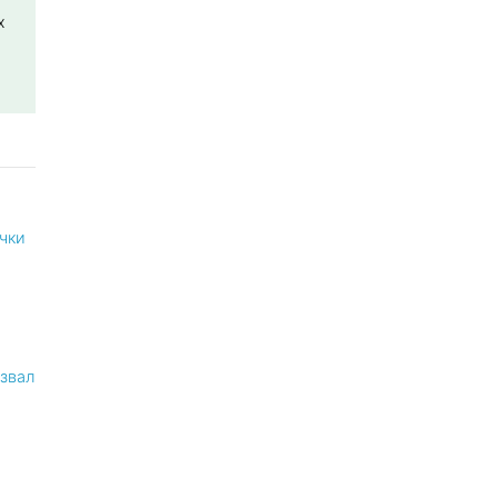
х
чки
звал