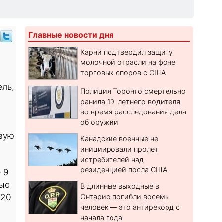
Главные новости дня
Карни подтвердил защиту
молочной отрасли на фоне
торговых споров с США
ель,
Полиция Торонто смертельно
ранила 19-летнего водителя
во время расследования дела
об оружии
рвую
Канадские военные не
инициировали пролет
истребителей над
резиденцией посла США
 9
тыс
В длинные выходные в
 20
Онтарио погибли восемь
человек — это антирекорд с
начала года