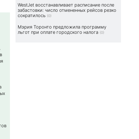
WestJet восстанавливает расписание после
забастовки: число отмененных рейсов резко
сократилось
(0)
Мэрия Торонто предложила программу
льгот при оплате городского налога
(0)
,
в
ля
а
ных
тов