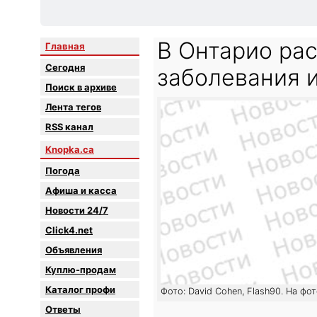
В Онтарио рас
Главная
Сегодня
заболевания 
Поиск в архиве
Лента тегов
RSS канал
Knopka.ca
Погода
Афиша и касса
Новости 24/7
Click4.net
Объявления
Куплю-продам
Каталог профи
Фото: David Cohen, Flash90. На фо
Oтветы