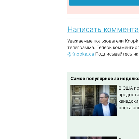
Написать коммент
Уважаемые пользователи Knopka
телеграмма. Теперь комментиро
@Knopka_ca
Подписывайтесь на 
Самое популярное за неделю
В США п
предост
канадски
роста ан