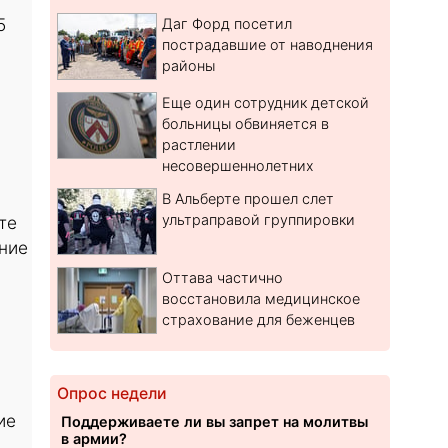
5
Даг Форд посетил
пострадавшие от наводнения
районы
Еще один сотрудник детской
больницы обвиняется в
растлении
несовершеннолетних
В Альберте прошел слет
ультраправой группировки
те
ние
Оттава частично
восстановила медицинское
страхование для беженцев
Опрос недели
ие
Поддерживаете ли вы запрет на молитвы
в армии?