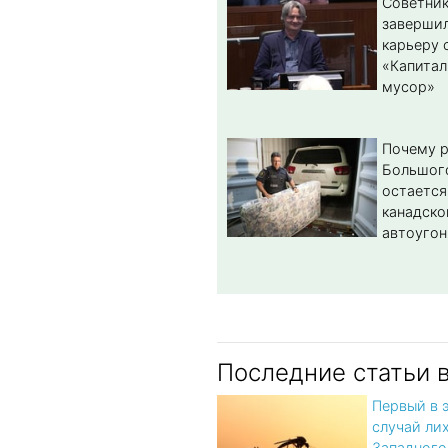
Советник
заверши
карьеру 
«Капитал
мусор»
Почему 
Большог
остается
канадско
автоугон
Последние статьи 
Первый в 
случай ли
Западного