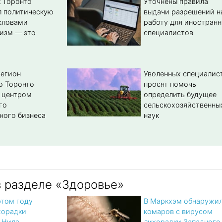
 Торонто
Уточнены правила
л политическую
выдачи разрешений н
словами
работу для иностран
изм — это
специалистов
регион
Уволенных специалис
о Торонто
просят помочь
 центром
определить будущее
го
сельскохозяйственны
ного бизнеса
наук
в разделе «Здоровье»
этом году
В Маркхэм обнаружи
хорадки
комаров с вирусом
 Нила
лихорадки Западного