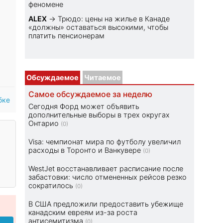
феномене
ALEX
→
Трюдо: цены на жилье в Канаде
«должны» оставаться высокими, чтобы
платить пенсионерам
Обсуждаемое
Читаемое
Самое обсуждаемое за неделю
бке
Сегодня Форд может объявить
дополнительные выборы в трех округах
Онтарио
(0)
Visa: чемпионат мира по футболу увеличил
расходы в Торонто и Ванкувере
(0)
WestJet восстанавливает расписание после
забастовки: число отмененных рейсов резко
сократилось
(0)
В США предложили предоставить убежище
канадским евреям из-за роста
антисемитизма
(0)