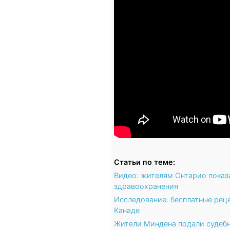
Статьи по теме:
Видео: жителям Онтарио показ
здравоохранения
Исследование: бесплатные рец
Канаде
Жители Миндена подали судебн