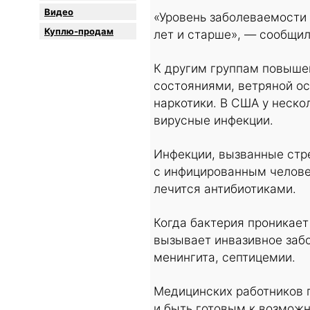
Видео
«Уровень заболеваемости 
Куплю-продам
лет и старше», — сообщи
К другим группам повыше
состояниями, ветряной о
наркотики. В США у неско
вирусные инфекции.
Инфекции, вызванные стр
с инфицированным человек
лечится антибиотиками.
Когда бактерия проникает 
вызывает инвазивное заб
менингита, септицемии.
Медицинских работников 
и быть готовым к возмож