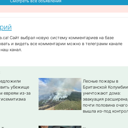
Смотреть все объявления
арий
.ca! Сайт выбрал новую систему комментариев на базе
вать и видеть все комментарии можно в телеграмм канале
наш канал.
:
редложили
Лесные пожары в
авить убежище
Британской Колумбии
м евреям из-за
уничтожают дома:
тисемитизма
эвакуация расширена
почти половина очаго
вышла из-под контро