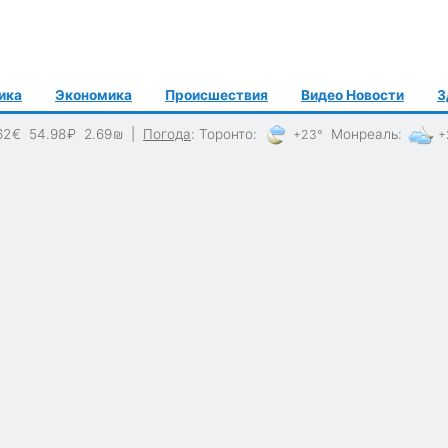
ика
Экономика
Происшествия
Видео Новости
З
62
€
54.98
₽
2.69
₪
|
Погода
:
Торонто
:
Монреаль
:
+23°
+