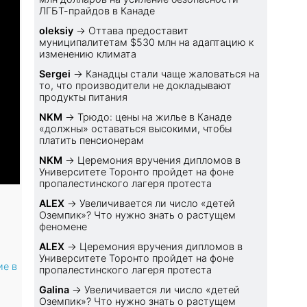
ЛГБТ-прайдов в Канаде
oleksiy
→
Оттава предоставит
муниципалитетам $530 млн на адаптацию к
изменению климата
Sеrgei
→
Канадцы стали чаще жаловаться на
то, что производители не докладывают
продукты питания
NKM
→
Трюдо: цены на жилье в Канаде
«должны» оставаться высокими, чтобы
платить пенсионерам
NKM
→
Церемония вручения дипломов в
Университете Торонто пройдет на фоне
пропалестинского лагеря протеста
ALEX
→
Увеличивается ли число «детей
Оземпик»? Что нужно знать о растущем
феномене
ALEX
→
Церемония вручения дипломов в
Университете Торонто пройдет на фоне
ие в
пропалестинского лагеря протеста
Galina
→
Увеличивается ли число «детей
Оземпик»? Что нужно знать о растущем