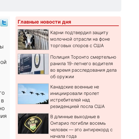
Главные новости дня
Карни подтвердил защиту
молочной отрасли на фоне
торговых споров с США
ры
Полиция Торонто смертельно
ной
ранила 19-летнего водителя
во время расследования дела
об оружии
Канадские военные не
го
инициировали пролет
 в
истребителей над
резиденцией посла США
но
ния
В длинные выходные в
Онтарио погибли восемь
человек — это антирекорд с
начала года