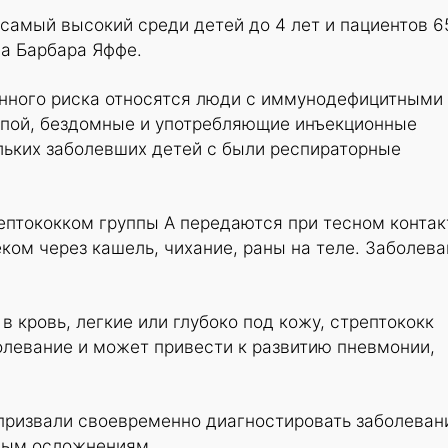
самый высокий среди детей до 4 лет и пациентов 6
ла Барбара Яффе.
нного риска относятся люди с иммунодефицитными
спой, бездомные и употребляющие инъекционные
льких заболевших детей с были респираторные
ептококком группы А передаются при тесном контак
ом через кашель, чихание, раны на теле. Заболева
в кровь, легкие или глубоко под кожу, стрептококк
олевание и может привести к развитию пневмонии,
призвали своевременно диагностировать заболеван
ным осложнениям.