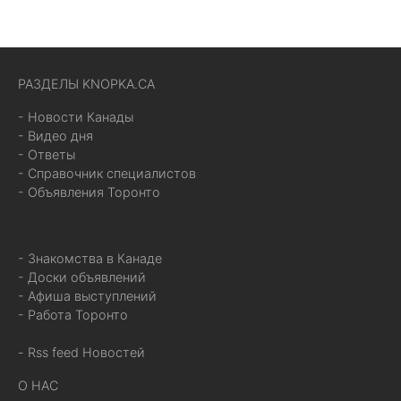
РАЗДЕЛЫ KNOPKA.CA
- Новости Канады
- Видео дня
- Ответы
- Справочник специалистов
- Объявления Торонто
- Знакомства в Канаде
- Доски объявлений
- Афиша выступлений
- Работа Торонто
- Rss feed Новостей
О НАС