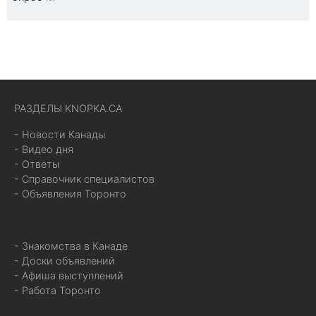
РАЗДЕЛЫ KNOPKA.CA
- Новости Канады
- Видео дня
- Ответы
- Справочник специалистов
- Объявления Торонто
- Знакомства в Канаде
- Доски объявлений
- Афиша выступлений
- Работа Торонто