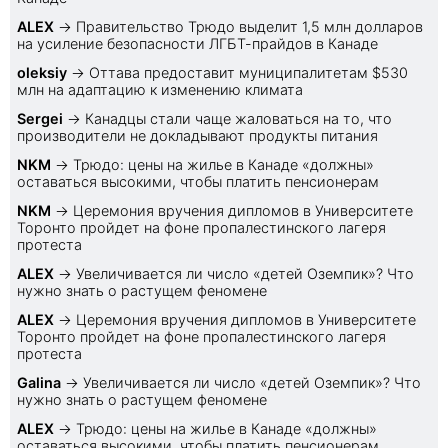
ALEX
→
Правительство Трюдо выделит 1,5 млн долларов
на усиление безопасности ЛГБТ-прайдов в Канаде
oleksiy
→
Оттава предоставит муниципалитетам $530
млн на адаптацию к изменению климата
Sеrgei
→
Канадцы стали чаще жаловаться на то, что
производители не докладывают продукты питания
NKM
→
Трюдо: цены на жилье в Канаде «должны»
оставаться высокими, чтобы платить пенсионерам
NKM
→
Церемония вручения дипломов в Университете
Торонто пройдет на фоне пропалестинского лагеря
протеста
ALEX
→
Увеличивается ли число «детей Оземпик»? Что
нужно знать о растущем феномене
ALEX
→
Церемония вручения дипломов в Университете
Торонто пройдет на фоне пропалестинского лагеря
протеста
Galina
→
Увеличивается ли число «детей Оземпик»? Что
нужно знать о растущем феномене
ALEX
→
Трюдо: цены на жилье в Канаде «должны»
оставаться высокими, чтобы платить пенсионерам