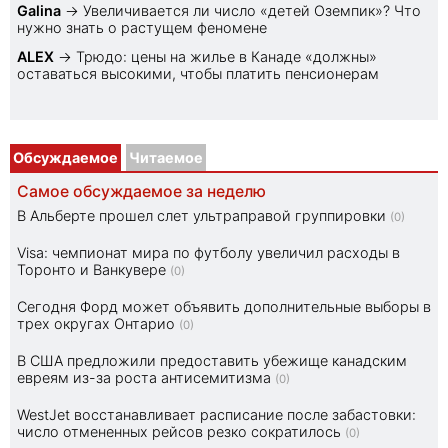
Galina
→
Увеличивается ли число «детей Оземпик»? Что
нужно знать о растущем феномене
ALEX
→
Трюдо: цены на жилье в Канаде «должны»
оставаться высокими, чтобы платить пенсионерам
Обсуждаемое
Читаемое
Самое обсуждаемое за неделю
В Альберте прошел слет ультраправой группировки
(0)
Visa: чемпионат мира по футболу увеличил расходы в
Торонто и Ванкувере
(0)
Сегодня Форд может объявить дополнительные выборы в
трех округах Онтарио
(0)
В США предложили предоставить убежище канадским
евреям из-за роста антисемитизма
(0)
WestJet восстанавливает расписание после забастовки:
число отмененных рейсов резко сократилось
(0)