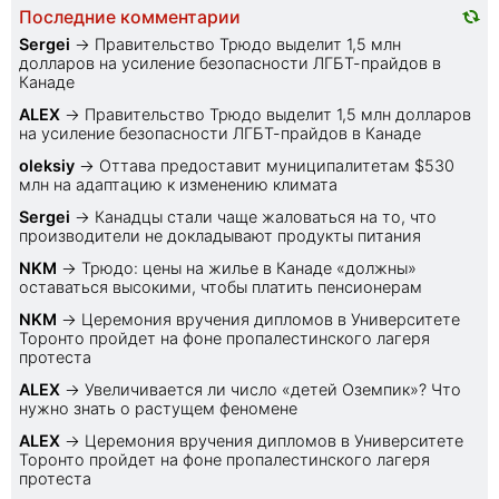
Последние комментарии
Sеrgei
→
Правительство Трюдо выделит 1,5 млн
долларов на усиление безопасности ЛГБТ-прайдов в
Канаде
ALEX
→
Правительство Трюдо выделит 1,5 млн долларов
на усиление безопасности ЛГБТ-прайдов в Канаде
oleksiy
→
Оттава предоставит муниципалитетам $530
млн на адаптацию к изменению климата
Sеrgei
→
Канадцы стали чаще жаловаться на то, что
производители не докладывают продукты питания
NKM
→
Трюдо: цены на жилье в Канаде «должны»
оставаться высокими, чтобы платить пенсионерам
NKM
→
Церемония вручения дипломов в Университете
Торонто пройдет на фоне пропалестинского лагеря
протеста
ALEX
→
Увеличивается ли число «детей Оземпик»? Что
нужно знать о растущем феномене
ALEX
→
Церемония вручения дипломов в Университете
Торонто пройдет на фоне пропалестинского лагеря
протеста