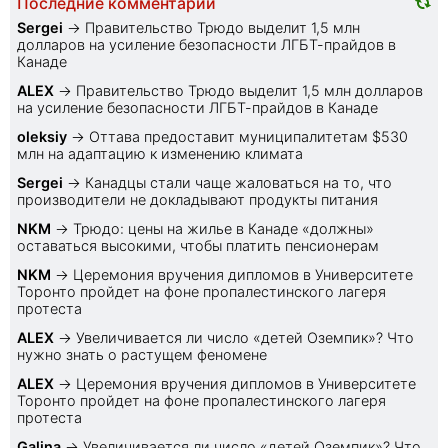
Последние комментарии
Sеrgei
→
Правительство Трюдо выделит 1,5 млн
долларов на усиление безопасности ЛГБТ-прайдов в
Канаде
ALEX
→
Правительство Трюдо выделит 1,5 млн долларов
на усиление безопасности ЛГБТ-прайдов в Канаде
oleksiy
→
Оттава предоставит муниципалитетам $530
млн на адаптацию к изменению климата
Sеrgei
→
Канадцы стали чаще жаловаться на то, что
производители не докладывают продукты питания
NKM
→
Трюдо: цены на жилье в Канаде «должны»
оставаться высокими, чтобы платить пенсионерам
NKM
→
Церемония вручения дипломов в Университете
Торонто пройдет на фоне пропалестинского лагеря
протеста
ALEX
→
Увеличивается ли число «детей Оземпик»? Что
нужно знать о растущем феномене
ALEX
→
Церемония вручения дипломов в Университете
Торонто пройдет на фоне пропалестинского лагеря
протеста
Galina
→
Увеличивается ли число «детей Оземпик»? Что