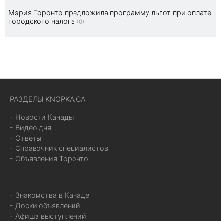
Мэрия Торонто предложила программу льгот при оплате
городского налога
(0)
РАЗДЕЛЫ KNOPKA.CA
- Новости Канады
- Видео дня
- Ответы
- Справочник специалистов
- Объявления Торонто
- Знакомства в Канаде
- Доски объявлений
- Афиша выступлений