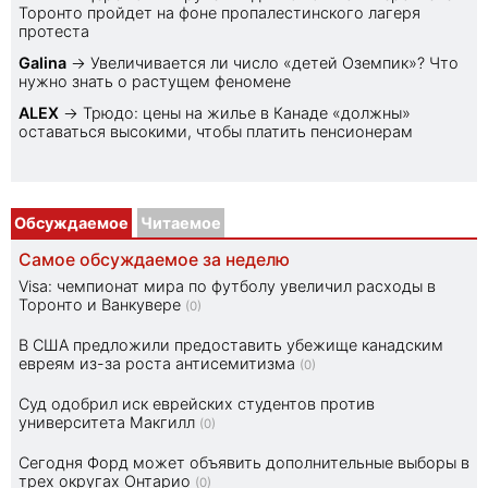
Торонто пройдет на фоне пропалестинского лагеря
протеста
Galina
→
Увеличивается ли число «детей Оземпик»? Что
нужно знать о растущем феномене
ALEX
→
Трюдо: цены на жилье в Канаде «должны»
оставаться высокими, чтобы платить пенсионерам
Обсуждаемое
Читаемое
Самое обсуждаемое за неделю
Visa: чемпионат мира по футболу увеличил расходы в
Торонто и Ванкувере
(0)
В США предложили предоставить убежище канадским
евреям из-за роста антисемитизма
(0)
Суд одобрил иск еврейских студентов против
университета Макгилл
(0)
Сегодня Форд может объявить дополнительные выборы в
трех округах Онтарио
(0)