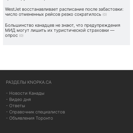
WestJet восстанавливает расписание после забастовки:
число отмененных рейсов резко сократилось
(0)
Большинство канадцев не знают, что предупреждения
МИД могут лишить их туристической страховки —
опрос
(0)
РАЗДЕЛЫ KNOPKA.CA
- Новости Канады
- Видео дня
- Ответы
- Справочник специалистов
- Объявления Торонто