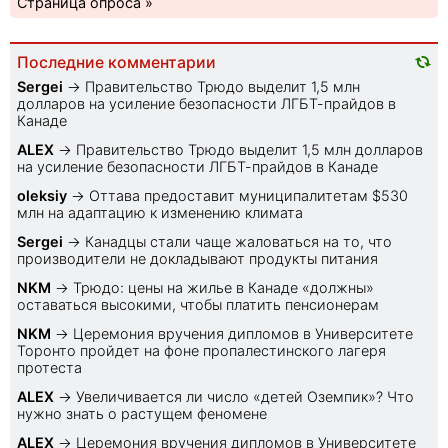
Страница опроса »
Последние комментарии
Sеrgei
→
Правительство Трюдо выделит 1,5 млн
долларов на усиление безопасности ЛГБТ-прайдов в
Канаде
ALEX
→
Правительство Трюдо выделит 1,5 млн долларов
на усиление безопасности ЛГБТ-прайдов в Канаде
oleksiy
→
Оттава предоставит муниципалитетам $530
млн на адаптацию к изменению климата
Sеrgei
→
Канадцы стали чаще жаловаться на то, что
производители не докладывают продукты питания
NKM
→
Трюдо: цены на жилье в Канаде «должны»
оставаться высокими, чтобы платить пенсионерам
NKM
→
Церемония вручения дипломов в Университете
Торонто пройдет на фоне пропалестинского лагеря
протеста
ALEX
→
Увеличивается ли число «детей Оземпик»? Что
нужно знать о растущем феномене
ALEX
→
Церемония вручения дипломов в Университете