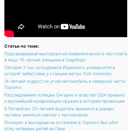
Статьи по теме:
Подозреваемый выстрелил из пневматического пистолета
в лицо 76-летней женщине в Скарборо
Сегодня 3 тыс сотрудников Йоркского университета
устроят забастовку у станции метро York University
14-летний подросток угнал автомобиль в северной части
Торонто
Расследование полиции Онтарио и властей США привело
к крупнейшей конфискации оружия в истории провинции
В Питерборо 20-летний водитель врезался в дерево,
пытаясь заняться сексом с пассажиром
Полиция: в выходные на остановке в Торонто был убит
отец четверых детей из Ганы