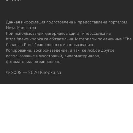
Данная информация подготовлена и предоставлена порталом
News.Knopka.ca
При использовании материалов сайта гиперссылка на
https://news.knopka.ca
обязательна. Материалы помеченные "The
Canadian Press" запрещены к использованию.
Копирование, воспроизведение, а так же любое другое
использование иллюстраций, видеоматериалов,
фотоматериалов запрещено.
© 2009 — 2026 Knopka.ca