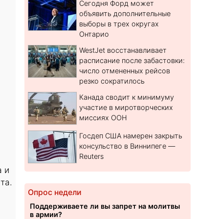
Сегодня Форд может
объявить дополнительные
выборы в трех округах
Онтарио
WestJet восстанавливает
расписание после забастовки:
число отмененных рейсов
резко сократилось
Канада сводит к минимуму
участие в миротворческих
миссиях ООН
Госдеп США намерен закрыть
консульство в Виннипеге —
Reuters
а и
та.
Опрос недели
Поддерживаете ли вы запрет на молитвы
в армии?