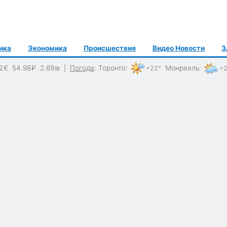
ика
Экономика
Происшествия
Видео Новости
З
2
€
54.98
₽
2.69
₪
|
Погода
:
Торонто
:
Монреаль
:
+22°
+2