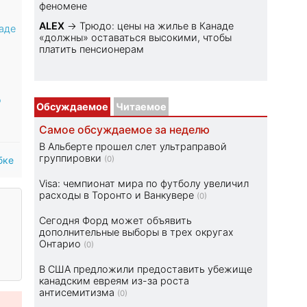
феномене
ALEX
→
Трюдо: цены на жилье в Канаде
аде
«должны» оставаться высокими, чтобы
платить пенсионерам
о
Обсуждаемое
Читаемое
Самое обсуждаемое за неделю
В Альберте прошел слет ультраправой
группировки
бке
(0)
Visa: чемпионат мира по футболу увеличил
расходы в Торонто и Ванкувере
(0)
Сегодня Форд может объявить
дополнительные выборы в трех округах
Онтарио
(0)
В США предложили предоставить убежище
канадским евреям из-за роста
антисемитизма
(0)