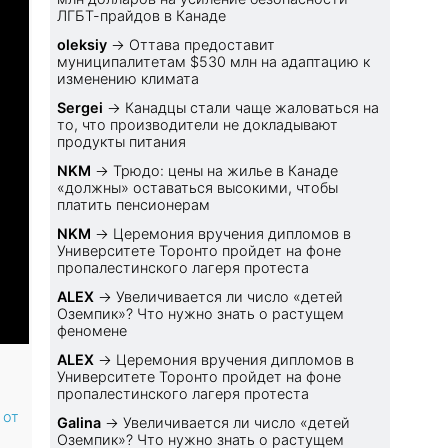
ЛГБТ-прайдов в Канаде
oleksiy
→
Оттава предоставит
муниципалитетам $530 млн на адаптацию к
изменению климата
Sеrgei
→
Канадцы стали чаще жаловаться на
то, что производители не докладывают
продукты питания
NKM
→
Трюдо: цены на жилье в Канаде
«должны» оставаться высокими, чтобы
платить пенсионерам
NKM
→
Церемония вручения дипломов в
Университете Торонто пройдет на фоне
пропалестинского лагеря протеста
ALEX
→
Увеличивается ли число «детей
Оземпик»? Что нужно знать о растущем
феномене
ALEX
→
Церемония вручения дипломов в
Университете Торонто пройдет на фоне
пропалестинского лагеря протеста
 от
Galina
→
Увеличивается ли число «детей
Оземпик»? Что нужно знать о растущем