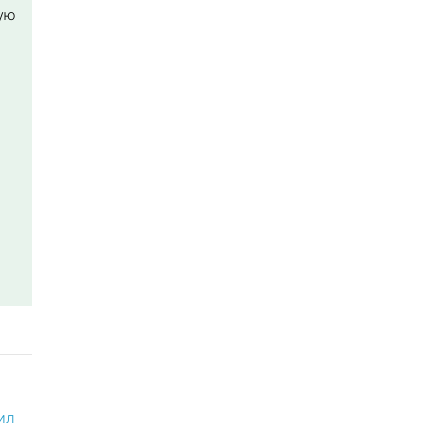
ую
ил