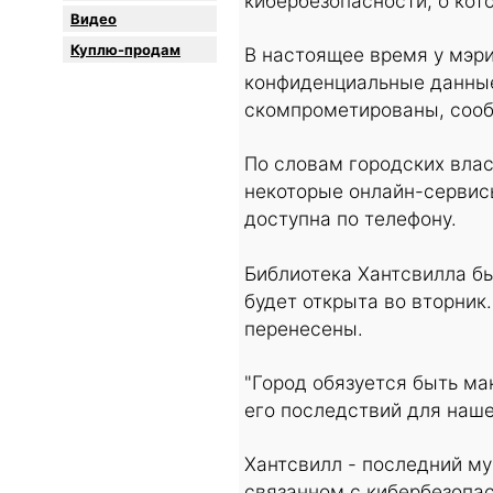
кибербезопасности, о кот
Видео
Куплю-продам
В настоящее время у мэри
конфиденциальные данны
скомпрометированы, соо
По словам городских вла
некоторые онлайн-сервис
доступна по телефону.
Библиотека Хантсвилла бы
будет открыта во вторник
перенесены.
"Город обязуется быть ма
его последствий для наше
Хантсвилл - последний м
связанном с кибербезопас