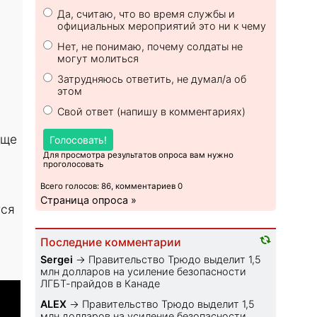
Да, считаю, что во время службы и
официальных мероприятий это ни к чему
Нет, не понимаю, почему солдаты не
могут молиться
Затрудняюсь ответить, не думал/а об
этом
Свой ответ (напишу в комментариях)
аще
Голосовать!
Для просмотра результатов опроса вам нужно
проголосовать
Всего голосов: 86, комментариев 0
Страница опроса »
тся
Последние комментарии
Sеrgei
→
Правительство Трюдо выделит 1,5
млн долларов на усиление безопасности
ЛГБТ-прайдов в Канаде
ALEX
→
Правительство Трюдо выделит 1,5
млн долларов на усиление безопасности