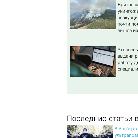
Британс
уничтож
эвакуаци
почти по
вышла из
Уточнены
выдачи р
работу д
специал
Последние статьи 
В Альберт
ультрапра