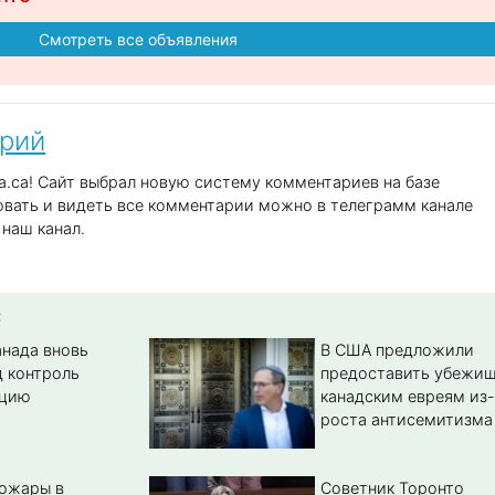
Смотреть все объявления
арий
.ca! Сайт выбрал новую систему комментариев на базе
вать и видеть все комментарии можно в телеграмм канале
наш канал.
:
анада вновь
В США предложили
д контроль
предоставить убежи
цию
канадским евреям из-
роста антисемитизма
пожары в
Советник Торонто