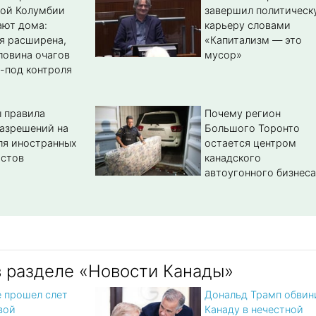
кой Колумбии
завершил политическ
ают дома:
карьеру словами
я расширена,
«Капитализм — это
ловина очагов
мусор»
-под контроля
 правила
Почему регион
азрешений на
Большого Торонто
ля иностранных
остается центром
истов
канадского
автоугонного бизнеса
в разделе «Новости Канады»
е прошел слет
Дональд Трамп обвин
вой
Канаду в нечестной