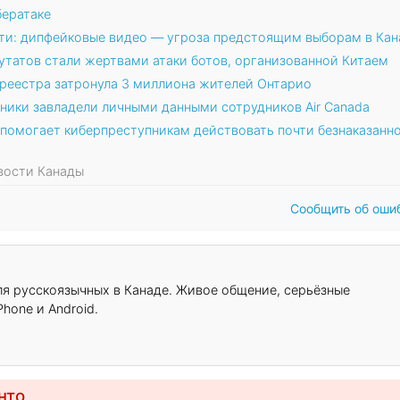
бератаке
ти: дипфейковые видео — угроза предстоящим выборам в Кан
утатов стали жертвами атаки ботов, организованной Китаем
 реестра затронула 3 миллиона жителей Онтарио
нники завладели личными данными сотрудников Air Canada
 помогает киберпреступникам действовать почти безнаказанн
овости Канады
Сообщить об оши
для русскоязычных в Канаде. Живое общение, серьёзные
hone и Android.
нто