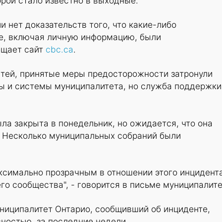
орой стало известно в выходные.
и нет доказательств того, что какие-либо
е, включая личную информацию, были
бщает сайт
cbc.ca
.
стей, принятые меры предосторожности затронули
ы и системы муниципалитета, но служба поддержки
ла закрыта в понедельник, но ожидается, что она
. Несколько муниципальных собраний были
ксимально прозрачным в отношении этого инцидент
го сообщества", - говорится в письме муниципалите
униципалитет Онтарио, сообщивший об инциденте,
ностью, за последние недели.