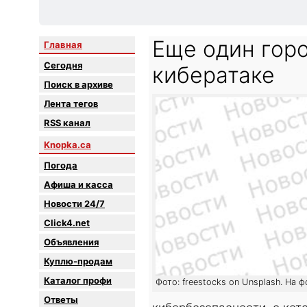
Еще один гор
Главная
Сегодня
кибератаке
Поиск в архиве
Лента тегов
RSS канал
Knopka.ca
Погода
Афиша и касса
Новости 24/7
Click4.net
Объявления
Куплю-продам
Каталог профи
Фото: freestocks on Unsplash. На 
Oтветы