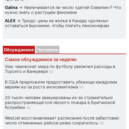
Galina
→
Увеличивается ли число «детей Оземпик»? Что
нужно знать о растущем феномене
ALEX
→
Трюдо: цены на жилье в Канаде «должны»
оставаться высокими, чтобы платить пенсионерам
Обсуждаемое
Читаемое
Самое обсуждаемое за неделю
Visa: чемпионат мира по футболу увеличил расходы в
Торонто и Ванкувере
(0)
В США предложили предоставить убежище канадским
евреям из-за роста антисемитизма
(0)
20 тысяч человек эвакуированы из-за стремительно
распространяющегося лесного пожара в Британской
Колумбии
(0)
WestJet восстанавливает расписание после забастовки:
число отмененных рейсов резко сократилось
(0)