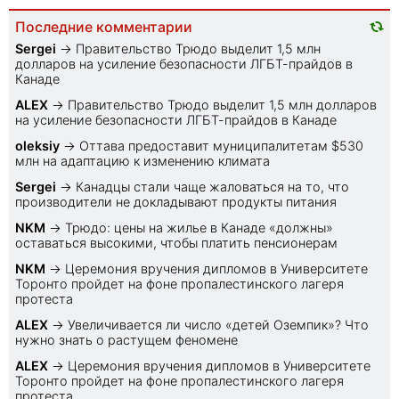
Последние комментарии
Sеrgei
→
Правительство Трюдо выделит 1,5 млн
долларов на усиление безопасности ЛГБТ-прайдов в
Канаде
ALEX
→
Правительство Трюдо выделит 1,5 млн долларов
на усиление безопасности ЛГБТ-прайдов в Канаде
oleksiy
→
Оттава предоставит муниципалитетам $530
млн на адаптацию к изменению климата
Sеrgei
→
Канадцы стали чаще жаловаться на то, что
производители не докладывают продукты питания
NKM
→
Трюдо: цены на жилье в Канаде «должны»
оставаться высокими, чтобы платить пенсионерам
NKM
→
Церемония вручения дипломов в Университете
Торонто пройдет на фоне пропалестинского лагеря
протеста
ALEX
→
Увеличивается ли число «детей Оземпик»? Что
нужно знать о растущем феномене
ALEX
→
Церемония вручения дипломов в Университете
Торонто пройдет на фоне пропалестинского лагеря
протеста