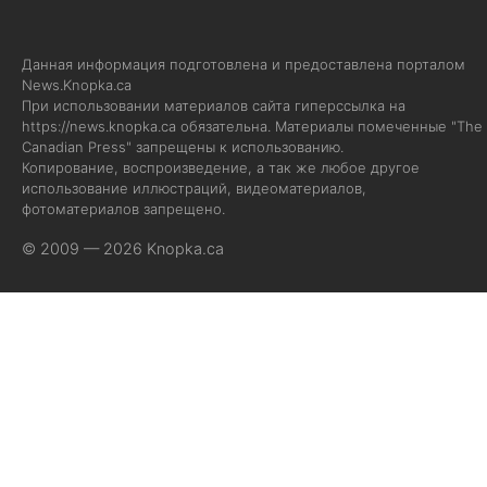
Данная информация подготовлена и предоставлена порталом
News.Knopka.ca
При использовании материалов сайта гиперссылка на
https://news.knopka.ca
обязательна. Материалы помеченные "The
Canadian Press" запрещены к использованию.
Копирование, воспроизведение, а так же любое другое
использование иллюстраций, видеоматериалов,
фотоматериалов запрещено.
© 2009 — 2026 Knopka.ca