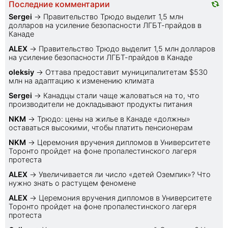
Последние комментарии
Sеrgei
→
Правительство Трюдо выделит 1,5 млн
долларов на усиление безопасности ЛГБТ-прайдов в
Канаде
ALEX
→
Правительство Трюдо выделит 1,5 млн долларов
на усиление безопасности ЛГБТ-прайдов в Канаде
oleksiy
→
Оттава предоставит муниципалитетам $530
млн на адаптацию к изменению климата
Sеrgei
→
Канадцы стали чаще жаловаться на то, что
производители не докладывают продукты питания
NKM
→
Трюдо: цены на жилье в Канаде «должны»
оставаться высокими, чтобы платить пенсионерам
NKM
→
Церемония вручения дипломов в Университете
Торонто пройдет на фоне пропалестинского лагеря
протеста
ALEX
→
Увеличивается ли число «детей Оземпик»? Что
нужно знать о растущем феномене
ALEX
→
Церемония вручения дипломов в Университете
Торонто пройдет на фоне пропалестинского лагеря
протеста