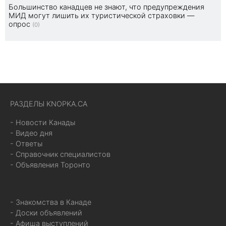
Большинство канадцев не знают, что предупреждения
МИД могут лишить их туристической страховки —
опрос
(0)
РАЗДЕЛЫ KNOPKA.CA
- Новости Канады
- Видео дня
- Ответы
- Справочник специалистов
- Объявления Торонто
- Знакомства в Канаде
- Доски объявлений
- Афиша выступлений