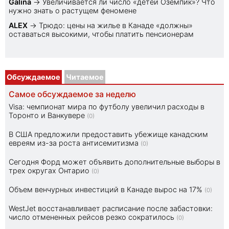
Galina
→
Увеличивается ли число «детей Оземпик»? Что
нужно знать о растущем феномене
ALEX
→
Трюдо: цены на жилье в Канаде «должны»
оставаться высокими, чтобы платить пенсионерам
Обсуждаемое
Читаемое
Самое обсуждаемое за неделю
Visa: чемпионат мира по футболу увеличил расходы в
Торонто и Ванкувере
(0)
В США предложили предоставить убежище канадским
евреям из-за роста антисемитизма
(0)
Сегодня Форд может объявить дополнительные выборы в
трех округах Онтарио
(0)
Объем венчурных инвестиций в Канаде вырос на 17%
(0)
WestJet восстанавливает расписание после забастовки:
число отмененных рейсов резко сократилось
(0)