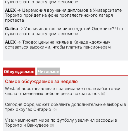
нужно знать о растущем феномене
ALEX
→
Церемония вручения дипломов в Университете
Торонто пройдет на фоне пропалестинского лагеря
протеста
Galina
→
Увеличивается ли число «детей Оземпик»? Что
нужно знать о растущем феномене
ALEX
→
Трюдо: цены на жилье в Канаде «должны»
оставаться высокими, чтобы платить пенсионерам
Обсуждаемое
Читаемое
Самое обсуждаемое за неделю
WestJet восстанавливает расписание после забастовки:
число отмененных рейсов резко сократилось
(0)
Сегодня Форд может объявить дополнительные выборы в
трех округах Онтарио
(0)
Visa: чемпионат мира по футболу увеличил расходы в
Торонто и Ванкувере
(0)