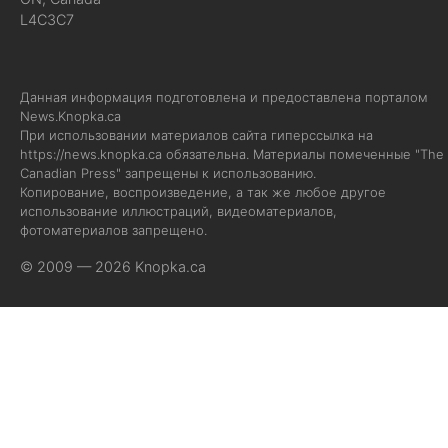
L4C3C7
Данная информация подготовлена и предоставлена порталом
News.Knopka.ca
При использовании материалов сайта гиперссылка на
https://news.knopka.ca
обязательна. Материалы помеченные "The
Canadian Press" запрещены к использованию.
Копирование, воспроизведение, а так же любое другое
использование иллюстраций, видеоматериалов,
фотоматериалов запрещено.
© 2009 — 2026 Knopka.ca