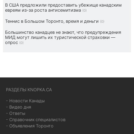
В США предложили предоставить убежище канадским
евреям из-за роста антисемитизма
(0)
Теннис в Большом Торонто, время и деньги
(0)
Большинство канадцев не знают, что предупреждения
МИД могут лишить их туристической страховки —
опрос
(0)
РАЗДЕЛЫ KNOPKA.CA
- Новости Канады
- Видео дня
- Ответы
- Справочник специалистов
- Объявления Торонто