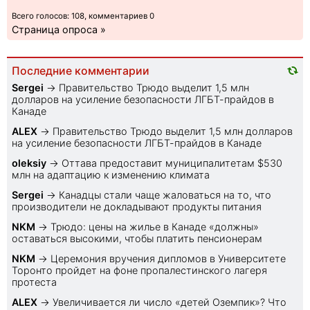
Всего голосов: 108, комментариев 0
Страница опроса »
Последние комментарии
Sеrgei
→
Правительство Трюдо выделит 1,5 млн
долларов на усиление безопасности ЛГБТ-прайдов в
Канаде
ALEX
→
Правительство Трюдо выделит 1,5 млн долларов
на усиление безопасности ЛГБТ-прайдов в Канаде
oleksiy
→
Оттава предоставит муниципалитетам $530
млн на адаптацию к изменению климата
Sеrgei
→
Канадцы стали чаще жаловаться на то, что
производители не докладывают продукты питания
NKM
→
Трюдо: цены на жилье в Канаде «должны»
оставаться высокими, чтобы платить пенсионерам
NKM
→
Церемония вручения дипломов в Университете
Торонто пройдет на фоне пропалестинского лагеря
протеста
ALEX
→
Увеличивается ли число «детей Оземпик»? Что