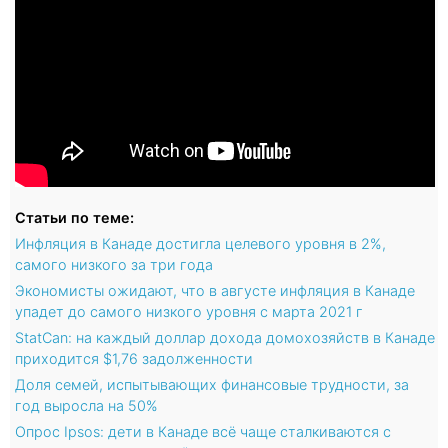
Статьи по теме:
Инфляция в Канаде достигла целевого уровня в 2%,
самого низкого за три года
Экономисты ожидают, что в августе инфляция в Канаде
упадет до самого низкого уровня с марта 2021 г
StatCan: на каждый доллар дохода домохозяйств в Канаде
приходится $1,76 задолженности
Доля семей, испытывающих финансовые трудности, за
год выросла на 50%
Опрос Ipsos: дети в Канаде всё чаще сталкиваются с