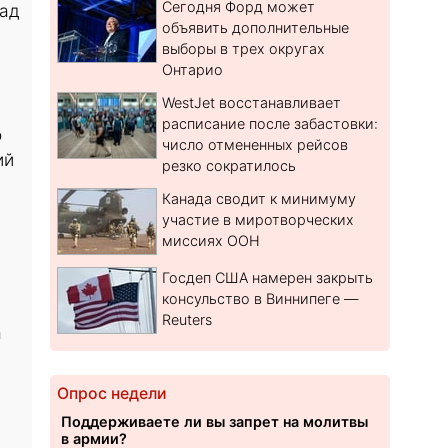
Сегодня Форд может
пад
объявить дополнительные
выборы в трех округах
Онтарио
WestJet восстанавливает
расписание после забастовки:
о
число отмененных рейсов
ий
резко сократилось
Канада сводит к минимуму
участие в миротворческих
миссиях ООН
Госдеп США намерен закрыть
консульство в Виннипеге —
Reuters
а
Опрос недели
Поддерживаете ли вы запрет на молитвы
в армии?