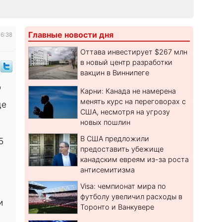
Главные новости дня
16:38
Оттава инвестирует $267 млн
в новый центр разработки
вакцин в Виннипеге
%
Карни: Канада не намерена
менять курс на переговорах с
де
США, несмотря на угрозу
новых пошлин
В США предложили
5
предоставить убежище
канадским евреям из-за роста
антисемитизма
Visa: чемпионат мира по
футболу увеличил расходы в
и
Торонто и Ванкувере