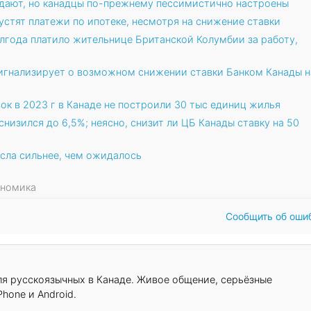
адают, но канадцы по-прежнему пессимистично настроены
устят платежи по ипотеке, несмотря на снижение ставки
лгода платило жительнице Британской Колумбии за работу,
игнализирует о возможном снижении ставки Банком Канады н
ок в 2023 г в Канаде не построили 30 тыс единиц жилья
снизился до 6,5%; неясно, снизит ли ЦБ Канады ставку на 50
сла сильнее, чем ожидалось
кономика
Сообщить об оши
для русскоязычных в Канаде. Живое общение, серьёзные
hone и Android.