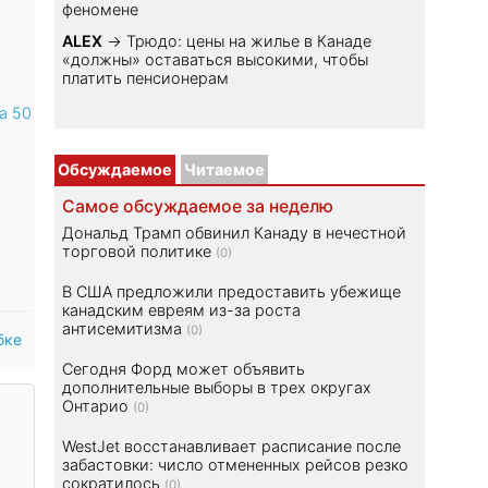
феномене
ALEX
→
Трюдо: цены на жилье в Канаде
«должны» оставаться высокими, чтобы
платить пенсионерам
а 50
Обсуждаемое
Читаемое
Самое обсуждаемое за неделю
Дональд Трамп обвинил Канаду в нечестной
торговой политике
(0)
В США предложили предоставить убежище
канадским евреям из-за роста
антисемитизма
(0)
бке
Сегодня Форд может объявить
дополнительные выборы в трех округах
Онтарио
(0)
WestJet восстанавливает расписание после
забастовки: число отмененных рейсов резко
сократилось
(0)