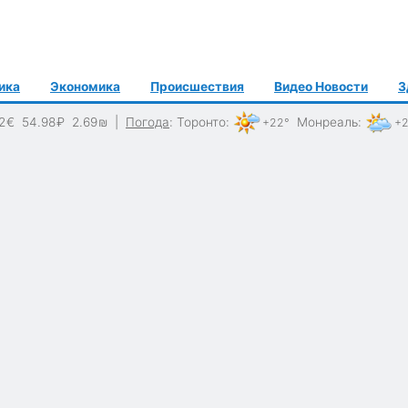
ика
Экономика
Происшествия
Видео Новости
З
2
€
54.98
₽
2.69
₪
|
Погода
:
Торонто
:
Монреаль
:
+22°
+2