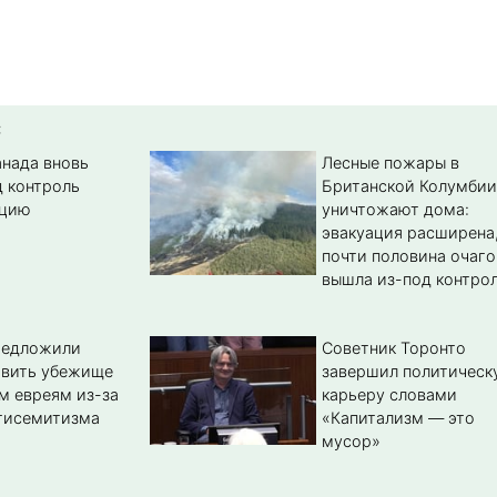
:
анада вновь
Лесные пожары в
д контроль
Британской Колумбии
цию
уничтожают дома:
эвакуация расширена
почти половина очаго
вышла из-под контро
редложили
Советник Торонто
авить убежище
завершил политическ
м евреям из-за
карьеру словами
тисемитизма
«Капитализм — это
мусор»