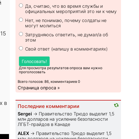
й
Да, считаю, что во время службы и
официальных мероприятий это ни к чему
Нет, не понимаю, почему солдаты не
могут молиться
 15
Затрудняюсь ответить, не думал/а об
этом
Свой ответ (напишу в комментариях)
Голосовать!
Для просмотра результатов опроса вам нужно
проголосовать
Всего голосов: 86, комментариев 0
Страница опроса »
х в
Последние комментарии
Sеrgei
→
Правительство Трюдо выделит 1,5
млн долларов на усиление безопасности
ЛГБТ-прайдов в Канаде
ALEX
→
Правительство Трюдо выделит 1,5
млн долларов на усиление безопасности