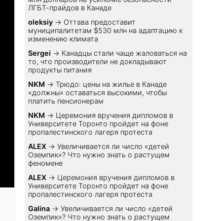
ЛГБТ-прайдов в Канаде
oleksiy
→
Оттава предоставит
муниципалитетам $530 млн на адаптацию к
изменению климата
Sеrgei
→
Канадцы стали чаще жаловаться на
то, что производители не докладывают
продукты питания
NKM
→
Трюдо: цены на жилье в Канаде
«должны» оставаться высокими, чтобы
платить пенсионерам
NKM
→
Церемония вручения дипломов в
Университете Торонто пройдет на фоне
пропалестинского лагеря протеста
ALEX
→
Увеличивается ли число «детей
Оземпик»? Что нужно знать о растущем
феномене
ALEX
→
Церемония вручения дипломов в
Университете Торонто пройдет на фоне
пропалестинского лагеря протеста
Galina
→
Увеличивается ли число «детей
Оземпик»? Что нужно знать о растущем