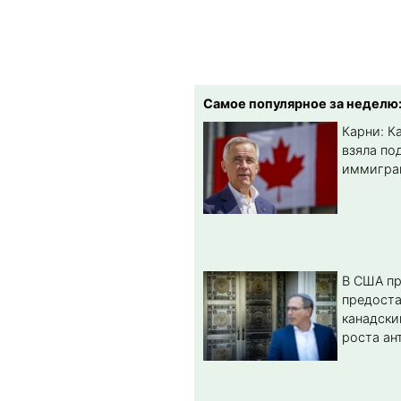
Самое популярное за неделю
Карни: К
взяла по
иммигра
В США п
предост
канадски
роста ан