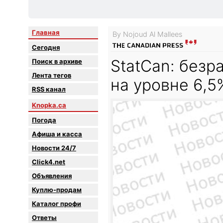
Главная
By Nojoud Al Mallees
Сегодня
StatCan: безр
Поиск в архиве
Лента тегов
на уровне 6,5
RSS канал
Knopka.ca
Погода
Афиша и касса
Новости 24/7
Click4.net
Объявления
Куплю-продам
Каталог профи
Oтветы