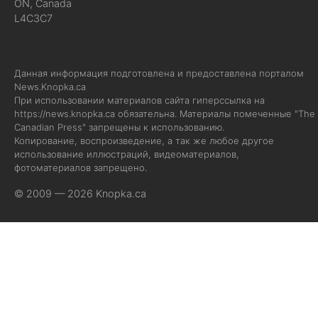
ON, Canada
L4C3C7
Данная информация подготовлена и предоставлена порталом
News.Knopka.ca
При использовании материалов сайта гиперссылка на
https://news.knopka.ca
обязательна. Материалы помеченные "The
Canadian Press" запрещены к использованию.
Копирование, воспроизведение, а так же любое другое
использование иллюстраций, видеоматериалов,
фотоматериалов запрещено.
© 2009 — 2026 Knopka.ca