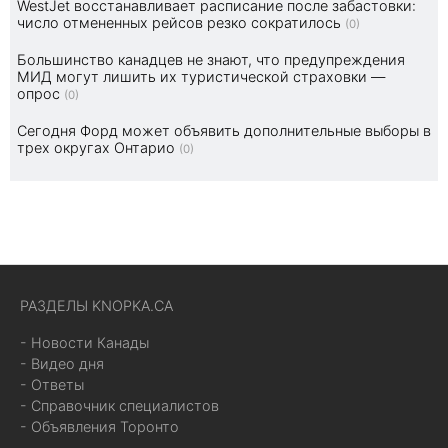
WestJet восстанавливает расписание после забастовки:
число отмененных рейсов резко сократилось
(0)
Большинство канадцев не знают, что предупреждения
МИД могут лишить их туристической страховки —
опрос
(0)
Сегодня Форд может объявить дополнительные выборы в
трех округах Онтарио
(0)
РАЗДЕЛЫ KNOPKA.CA
- Новости Канады
- Видео дня
- Ответы
- Справочник специалистов
- Объявления Торонто