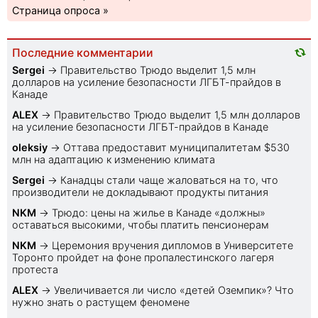
Страница опроса »
Последние комментарии
Sеrgei
→
Правительство Трюдо выделит 1,5 млн
долларов на усиление безопасности ЛГБТ-прайдов в
Канаде
ALEX
→
Правительство Трюдо выделит 1,5 млн долларов
на усиление безопасности ЛГБТ-прайдов в Канаде
oleksiy
→
Оттава предоставит муниципалитетам $530
млн на адаптацию к изменению климата
Sеrgei
→
Канадцы стали чаще жаловаться на то, что
производители не докладывают продукты питания
NKM
→
Трюдо: цены на жилье в Канаде «должны»
оставаться высокими, чтобы платить пенсионерам
NKM
→
Церемония вручения дипломов в Университете
Торонто пройдет на фоне пропалестинского лагеря
протеста
ALEX
→
Увеличивается ли число «детей Оземпик»? Что
нужно знать о растущем феномене