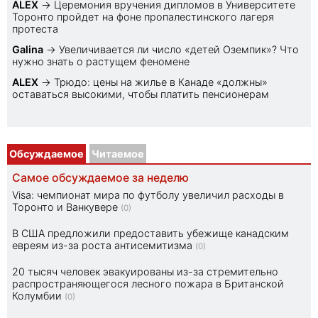
ALEX
→
Церемония вручения дипломов в Университете
Торонто пройдет на фоне пропалестинского лагеря
протеста
Galina
→
Увеличивается ли число «детей Оземпик»? Что
нужно знать о растущем феномене
ALEX
→
Трюдо: цены на жилье в Канаде «должны»
оставаться высокими, чтобы платить пенсионерам
Обсуждаемое
Читаемое
Самое обсуждаемое за неделю
Visa: чемпионат мира по футболу увеличил расходы в
Торонто и Ванкувере
(0)
В США предложили предоставить убежище канадским
евреям из-за роста антисемитизма
(0)
20 тысяч человек эвакуированы из-за стремительно
распространяющегося лесного пожара в Британской
Колумбии
(0)