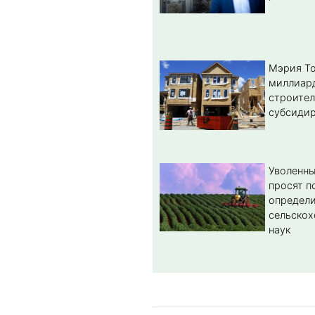
Мэрия То
миллиар
строител
субсиди
Уволенны
просят п
определи
сельскох
наук