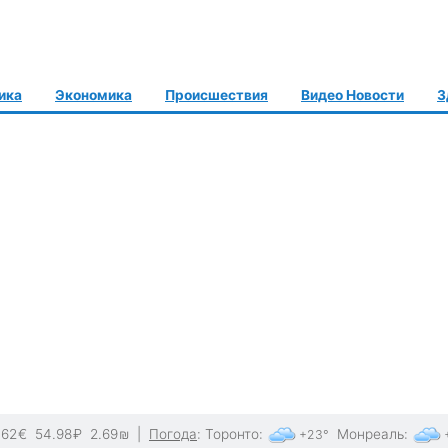
ика
Экономика
Происшествия
Видео Новости
З
.62
€
54.98
₽
2.69
₪
|
Погода
:
Торонто
:
Монреаль
:
+23°