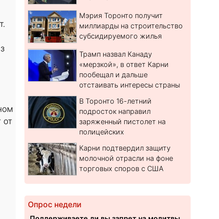
Мэрия Торонто получит
т.
миллиарды на строительство
субсидируемого жилья
з
Трамп назвал Канаду
«мерзкой», в ответ Карни
пообещал и дальше
отстаивать интересы страны
В Торонто 16-летний
ном
подросток направил
 от
заряженный пистолет на
полицейских
Карни подтвердил защиту
молочной отрасли на фоне
торговых споров с США
Опрос недели
Поддерживаете ли вы запрет на молитвы