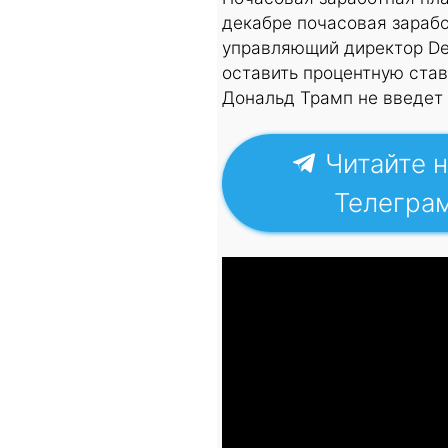
декабре почасовая зарабо
управляющий директор Des
оставить процентную став
Дональд Трамп не введет
Читайте н
Телегра