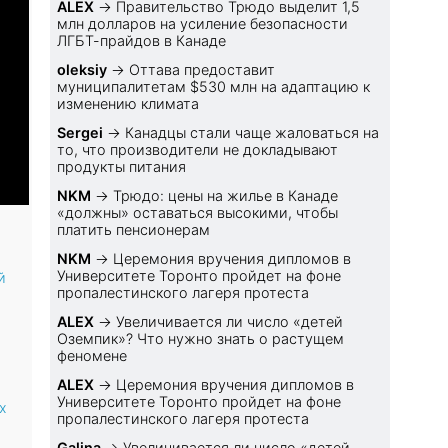
ALEX
→
Правительство Трюдо выделит 1,5
млн долларов на усиление безопасности
ЛГБТ-прайдов в Канаде
oleksiy
→
Оттава предоставит
муниципалитетам $530 млн на адаптацию к
изменению климата
Sеrgei
→
Канадцы стали чаще жаловаться на
то, что производители не докладывают
продукты питания
NKM
→
Трюдо: цены на жилье в Канаде
«должны» оставаться высокими, чтобы
платить пенсионерам
NKM
→
Церемония вручения дипломов в
Университете Торонто пройдет на фоне
й
пропалестинского лагеря протеста
ALEX
→
Увеличивается ли число «детей
Оземпик»? Что нужно знать о растущем
феномене
ALEX
→
Церемония вручения дипломов в
Университете Торонто пройдет на фоне
х
пропалестинского лагеря протеста
Galina
→
Увеличивается ли число «детей