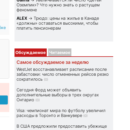
Оземпик»? Что нужно знать о растущем
феномене
ALEX
→
Трюдо: цены на жилье в Канаде
«должны» оставаться высокими, чтобы
бке
платить пенсионерам
Обсуждаемое
Читаемое
Самое обсуждаемое за неделю
WestJet восстанавливает расписание после
забастовки: число отмененных рейсов резко
сократилось
(0)
Сегодня Форд может объявить
дополнительные выборы в трех округах
Онтарио
(0)
Visa: чемпионат мира по футболу увеличил
расходы в Торонто и Ванкувере
(0)
В США предложили предоставить убежище