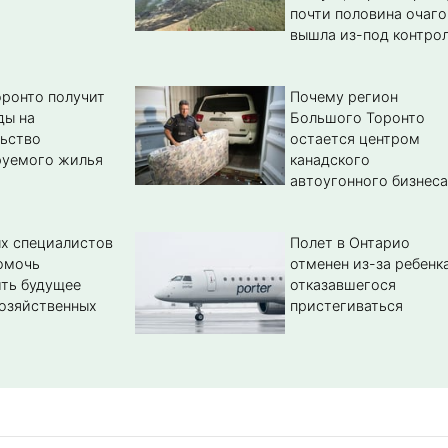
почти половина очаго
вышла из-под контро
ронто получит
Почему регион
ды на
Большого Торонто
ьство
остается центром
руемого жилья
канадского
автоугонного бизнеса
х специалистов
Полет в Онтарио
омочь
отменен из-за ребенка
ть будущее
отказавшегося
озяйственных
пристегиваться