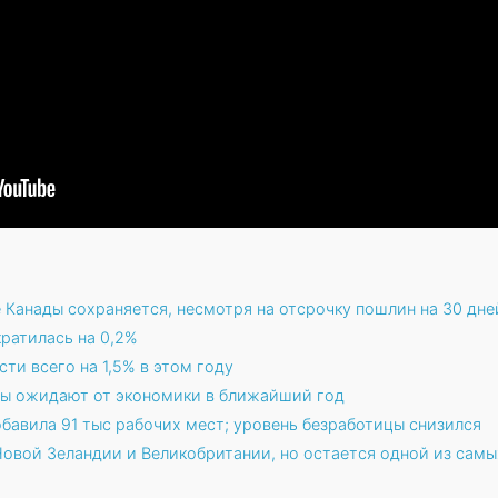
 Канады сохраняется, несмотря на отсрочку пошлин на 30 дне
ратилась на 0,2%
и всего на 1,5% в этом году
цы ожидают от экономики в ближайший год
бавила 91 тыс рабочих мест; уровень безработицы снизился
Новой Зеландии и Великобритании, но остается одной из самы