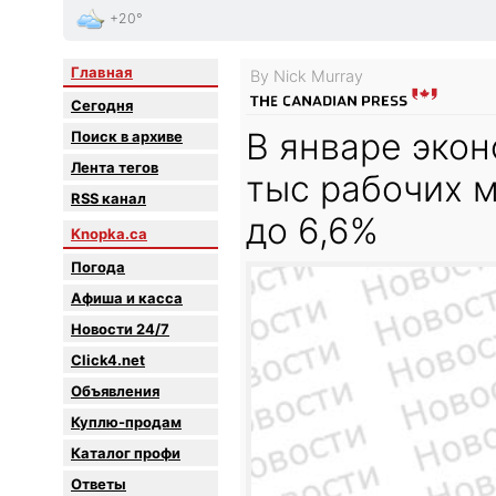
+20°
Главная
By Nick Murray
Сегодня
В январе эко
Поиск в архиве
Лента тегов
тыс рабочих м
RSS канал
до 6,6%
Knopka.ca
Погода
Афиша и касса
Новости 24/7
Click4.net
Объявления
Куплю-продам
Каталог профи
Oтветы