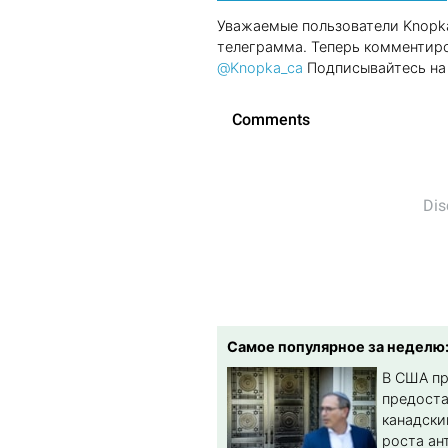
Уважаемые пользователи Knopka
телеграмма. Теперь комментиро
@Knopka_ca
Подписывайтесь на 
Самое популярное за неделю
В США п
предост
канадски
роста ан