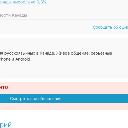
Канады выросла на 0,3%
овости Канады
Сообщить об оши
для русскоязычных в Канаде. Живое общение, серьёзные
hone и Android.
нто
Смотреть все объявления
арий