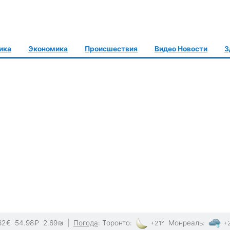
ика
Экономика
Происшествия
Видео Новости
З
62
€
54.98
₽
2.69
₪
|
Погода
:
Торонто
:
Монреаль
:
+21°
+