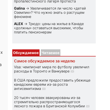
пропалестинского лагеря протеста
Galina
→
Увеличивается ли число «детей
Оземпик»? Что нужно знать о растущем
феномене
ALEX
→
Трюдо: цены на жилье в Канаде
«должны» оставаться высокими, чтобы
платить пенсионерам
ых
Обсуждаемое
Читаемое
Самое обсуждаемое за неделю
а
Visa: чемпионат мира по футболу увеличил
расходы в Торонто и Ванкувере
(0)
В США предложили предоставить убежище
канадским евреям из-за роста
антисемитизма
(0)
20 тысяч человек эвакуированы из-за
стремительно распространяющегося
лесного пожара в Британской Колумбии
(0)