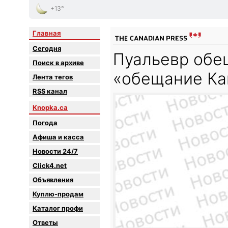
+13°
Главная
Сегодня
Пуальевр обе
Поиск в архиве
«обещание Ка
Лента тегов
RSS канал
Knopka.ca
Погода
Афиша и касса
Новости 24/7
Click4.net
Объявления
Куплю-продам
Каталог профи
Oтветы