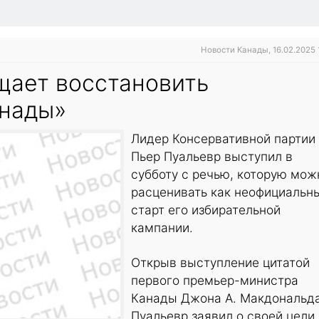
Новости Канады, 16.02.2025 
щает восстановить
нады»
Лидер Консервативной партии
Пьер Пуальевр выступил в
субботу с речью, которую мож
расценивать как неофициальн
старт его избирательной
кампании.
Открыв выступление цитатой
первого премьер-министра
Канады Джона А. Макдональда
Пуальевр заявил о своей цели