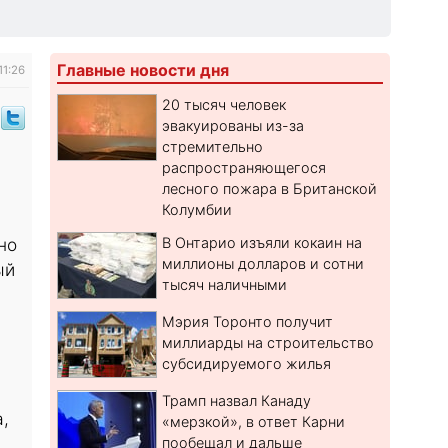
Главные новости дня
11:26
20 тысяч человек
эвакуированы из-за
стремительно
распространяющегося
лесного пожара в Британской
Колумбии
В Онтарио изъяли кокаин на
но
миллионы долларов и сотни
ый
тысяч наличными
Мэрия Торонто получит
миллиарды на строительство
субсидируемого жилья
Трамп назвал Канаду
,
«мерзкой», в ответ Карни
пообещал и дальше