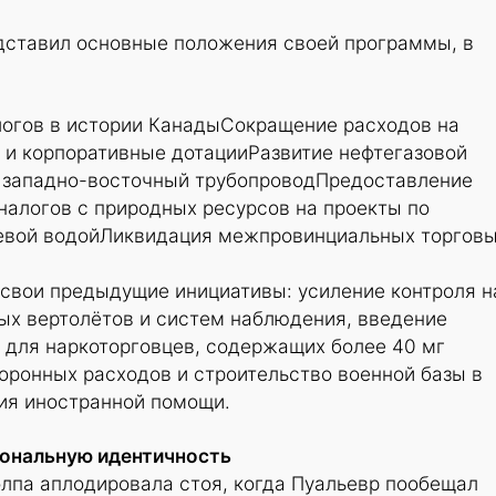
дставил основные положения своей программы, в
огов в истории КанадыСокращение расходов на
в и корпоративные дотацииРазвитие нефтегазовой
 западно-восточный трубопроводПредоставление
налогов с природных ресурсов на проекты по
евой водойЛиквидация межпровинциальных торгов
 свои предыдущие инициативы: усиление контроля н
ых вертолётов и систем наблюдения, введение
 для наркоторговцев, содержащих более 40 мг
оронных расходов и строительство военной базы в
ния иностранной помощи.
иональную идентичность
лпа аплодировала стоя, когда Пуальевр пообещал