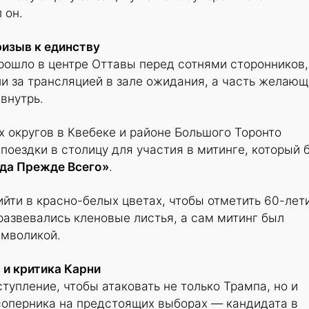
 он.
изыв к единству
рошло в центре Оттавы перед сотнями сторонников,
и за трансляцией в зале ожидания, а часть желающ
внутрь.
 округов в Квебеке и районе Большого Торонто
поездки в столицу для участия в митинге, который 
ада Прежде Всего»
.
йти в красно-белых цветах, чтобы отметить 60-лет
 развевались кленовые листья, а сам митинг был
имволикой.
 и критика Карни
тупление, чтобы атаковать не только Трампа, но и
соперника на предстоящих выборах — кандидата в