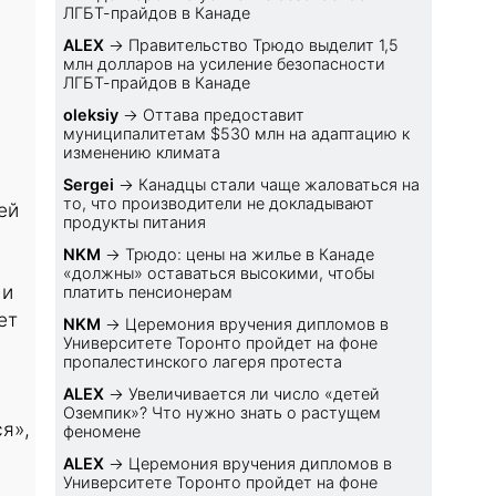
ЛГБТ-прайдов в Канаде
ALEX
→
Правительство Трюдо выделит 1,5
млн долларов на усиление безопасности
ЛГБТ-прайдов в Канаде
oleksiy
→
Оттава предоставит
муниципалитетам $530 млн на адаптацию к
изменению климата
Sеrgei
→
Канадцы стали чаще жаловаться на
то, что производители не докладывают
ей
продукты питания
NKM
→
Трюдо: цены на жилье в Канаде
«должны» оставаться высокими, чтобы
 и
платить пенсионерам
ет
NKM
→
Церемония вручения дипломов в
Университете Торонто пройдет на фоне
пропалестинского лагеря протеста
ALEX
→
Увеличивается ли число «детей
Оземпик»? Что нужно знать о растущем
я»,
феномене
ALEX
→
Церемония вручения дипломов в
Университете Торонто пройдет на фоне