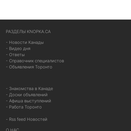
РАЗДЕЛЫ KNOPKA.CA
- Новости Канады
- Видео дня
- Ответы
- Справочник специалистов
- Объявления Торонто
- Знакомства в Канаде
- Доски объявлений
- Афиша выступлений
- Работа Торонто
- Rss feed Новостей
О НАС