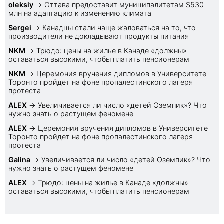
oleksiy
→
Оттава предоставит муниципалитетам $530
млн на адаптацию к изменению климата
Sеrgei
→
Канадцы стали чаще жаловаться на то, что
производители не докладывают продукты питания
NKM
→
Трюдо: цены на жилье в Канаде «должны»
оставаться высокими, чтобы платить пенсионерам
NKM
→
Церемония вручения дипломов в Университете
Торонто пройдет на фоне пропалестинского лагеря
протеста
ALEX
→
Увеличивается ли число «детей Оземпик»? Что
нужно знать о растущем феномене
ALEX
→
Церемония вручения дипломов в Университете
Торонто пройдет на фоне пропалестинского лагеря
протеста
Galina
→
Увеличивается ли число «детей Оземпик»? Что
нужно знать о растущем феномене
ALEX
→
Трюдо: цены на жилье в Канаде «должны»
оставаться высокими, чтобы платить пенсионерам