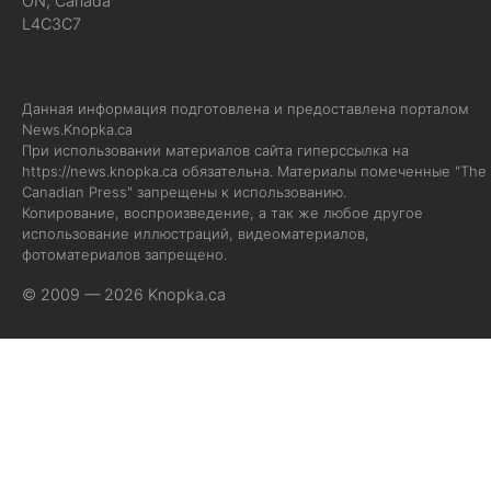
ON, Canada
L4C3C7
Данная информация подготовлена и предоставлена порталом
News.Knopka.ca
При использовании материалов сайта гиперссылка на
https://news.knopka.ca
обязательна. Материалы помеченные "The
Canadian Press" запрещены к использованию.
Копирование, воспроизведение, а так же любое другое
использование иллюстраций, видеоматериалов,
фотоматериалов запрещено.
© 2009 — 2026 Knopka.ca