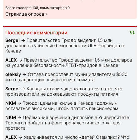
Всего голосов: 108, комментариев 0
Страница опроса »
Последние комментарии
Sеrgei
→
Правительство Трюдо выделит 1,5 млн
долларов на усиление безопасности ЛГБТ-прайдов в
Канаде
ALEX
→
Правительство Трюдо выделит 1,5 млн долларов
на усиление безопасности ЛГБТ-прайдов в Канаде
oleksiy
→
Оттава предоставит муниципалитетам $530
млн на адаптацию к изменению климата
Sеrgei
→
Канадцы стали чаще жаловаться на то, что
производители не докладывают продукты питания
NKM
→
Трюдо: цены на жилье в Канаде «должны»
оставаться высокими, чтобы платить пенсионерам
NKM
→
Церемония вручения дипломов в Университете
Торонто пройдет на фоне пропалестинского лагеря
протеста
ALEX
→
Увеличивается ли число «детей Оземпик»? Что