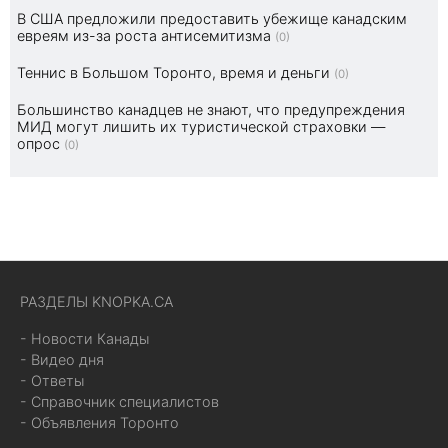
В США предложили предоставить убежище канадским
евреям из-за роста антисемитизма
(0)
Теннис в Большом Торонто, время и деньги
(0)
Большинство канадцев не знают, что предупреждения
МИД могут лишить их туристической страховки —
опрос
(0)
РАЗДЕЛЫ KNOPKA.CA
- Новости Канады
- Видео дня
- Ответы
- Справочник специалистов
- Объявления Торонто