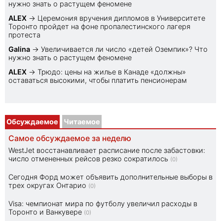
нужно знать о растущем феномене
ALEX
→
Церемония вручения дипломов в Университете
Торонто пройдет на фоне пропалестинского лагеря
протеста
Galina
→
Увеличивается ли число «детей Оземпик»? Что
нужно знать о растущем феномене
ALEX
→
Трюдо: цены на жилье в Канаде «должны»
оставаться высокими, чтобы платить пенсионерам
Обсуждаемое
Читаемое
Самое обсуждаемое за неделю
WestJet восстанавливает расписание после забастовки:
число отмененных рейсов резко сократилось
(0)
Сегодня Форд может объявить дополнительные выборы в
трех округах Онтарио
(0)
Visa: чемпионат мира по футболу увеличил расходы в
Торонто и Ванкувере
(0)