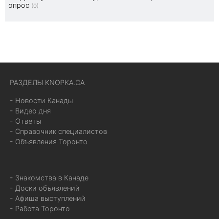
опрос
(0)
РАЗДЕЛЫ KNOPKA.CA
- Новости Канады
- Видео дня
- Ответы
- Справочник специалистов
- Объявления Торонто
- Знакомства в Канаде
- Доски объявлений
- Афиша выступлений
- Работа Торонто