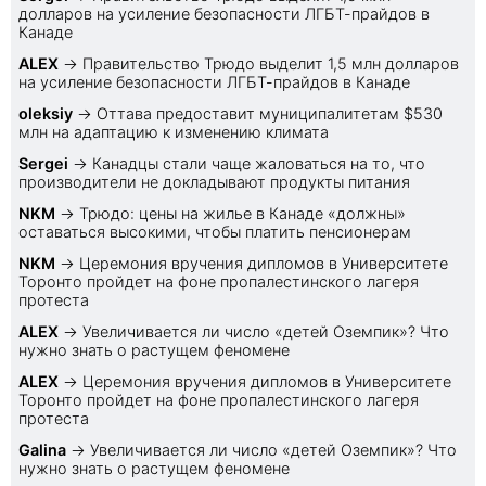
долларов на усиление безопасности ЛГБТ-прайдов в
Канаде
ALEX
→
Правительство Трюдо выделит 1,5 млн долларов
на усиление безопасности ЛГБТ-прайдов в Канаде
oleksiy
→
Оттава предоставит муниципалитетам $530
млн на адаптацию к изменению климата
Sеrgei
→
Канадцы стали чаще жаловаться на то, что
производители не докладывают продукты питания
NKM
→
Трюдо: цены на жилье в Канаде «должны»
оставаться высокими, чтобы платить пенсионерам
NKM
→
Церемония вручения дипломов в Университете
Торонто пройдет на фоне пропалестинского лагеря
протеста
ALEX
→
Увеличивается ли число «детей Оземпик»? Что
нужно знать о растущем феномене
ALEX
→
Церемония вручения дипломов в Университете
Торонто пройдет на фоне пропалестинского лагеря
протеста
Galina
→
Увеличивается ли число «детей Оземпик»? Что
нужно знать о растущем феномене