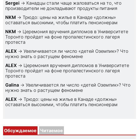
Sеrgei
→
Канадцы стали чаще жаловаться на то, что
производители не докладывают продукты питания
NKM
→
Трюдо: цены на жилье в Канаде «должны»
оставаться высокими, чтобы платить пенсионерам
NKM
→
Церемония вручения дипломов в Университете
Торонто пройдет на фоне пропалестинского лагеря
протеста
ALEX
→
Увеличивается ли число «детей Оземпик»? Что
нужно знать о растущем феномене
ALEX
→
Церемония вручения дипломов в Университете
Торонто пройдет на фоне пропалестинского лагеря
протеста
Galina
→
Увеличивается ли число «детей Оземпик»? Что
нужно знать о растущем феномене
ALEX
→
Трюдо: цены на жилье в Канаде «должны»
оставаться высокими, чтобы платить пенсионерам
Обсуждаемое
Читаемое