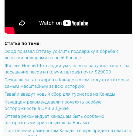
Статьи по теме:
Форд призвал Оттаву усилить поддержку в борьбе с
лесными пожарами по всей Канаде
Житель Новой Шотландии умышленно нарушил запрет на
посещение лесов и получил штраф почти $29000
Сезон лесных пожаров в Канаде в этом году стал вторым
самым масштабным за всю историю
Гавайи введут новый сбор для туристов из Канады
Канадцам рекомендовали проявлять особую
осторожность в ОАЭ и Дубае
Оттава рекомендует канадцам быть особенно
осторожными при поездках на Багамы
Постоянным резидентам Канады теперь придется платить