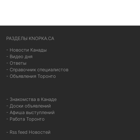
РАЗДЕЛЫ KNOPKA.CA
- Новости Канады
- Видео дня
- Ответы
- Справочник специалистов
- Объявления Торонто
- Знакомства в Канаде
- Доски объявлений
- Афиша выступлений
- Работа Торонто
- Rss feed Новостей