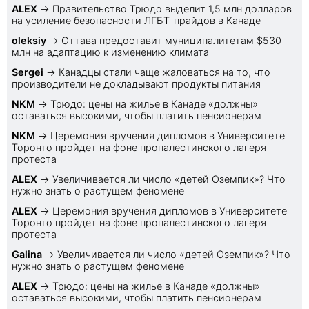
ALEX
→
Правительство Трюдо выделит 1,5 млн долларов
на усиление безопасности ЛГБТ-прайдов в Канаде
oleksiy
→
Оттава предоставит муниципалитетам $530
млн на адаптацию к изменению климата
Sеrgei
→
Канадцы стали чаще жаловаться на то, что
производители не докладывают продукты питания
NKM
→
Трюдо: цены на жилье в Канаде «должны»
оставаться высокими, чтобы платить пенсионерам
NKM
→
Церемония вручения дипломов в Университете
Торонто пройдет на фоне пропалестинского лагеря
протеста
ALEX
→
Увеличивается ли число «детей Оземпик»? Что
нужно знать о растущем феномене
ALEX
→
Церемония вручения дипломов в Университете
Торонто пройдет на фоне пропалестинского лагеря
протеста
Galina
→
Увеличивается ли число «детей Оземпик»? Что
нужно знать о растущем феномене
ALEX
→
Трюдо: цены на жилье в Канаде «должны»
оставаться высокими, чтобы платить пенсионерам